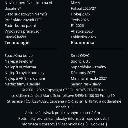
Nová superdávka: kdo na ní
MMA
dosáhne?
Fotbal 2026/27
Sjezd sudetských Němců
Hokej 2026
Proč vláda zavádí EET?
Tenis 2026
Padni komu padni
F1 2026
Výpověď z práce vzor
Atletika 2026
Divoký kačer
Cyklistika 2026
Technologie
Ekonomika
SpaceX na burze
Smrt OSVČ
Nejlepší telefony
Spořicí účty
Nejlepší AI zdarma
Superdávka – změny
Nejlepší chytré hodinky
Důchody 2027
Nejlepší VPN – srovnání
Minimální mzda 2027
Netflix filmy a seriály
Senior Pas – slevy
© 2001 - 2026 Copyright
CZECH NEWS CENTER a.s.
se sídlem náměstí Marie Schmolkové 3493/1, 100 00 Praha 10 -
Strašnice, IČO: 02346826, zapsána v OR, sp.zn. B 19490 a dodavatelé
obsahu
Autorská práva k publikovaným materiálům
Podmínky pro užívání služby informační společnosti
Informace o zpracování osobních údajů
Cookies