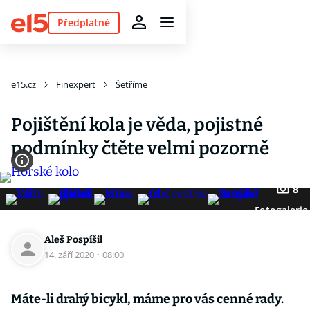
Předplatné
e15.cz
Finexpert
Šetříme
Pojištění kola je věda, pojistné
podmínky čtěte velmi pozorně
8
Fotogalerie
Aleš Pospíšil
14. září 2020
·
08:00
Máte-li drahý bicykl, máme pro vás cenné rady.