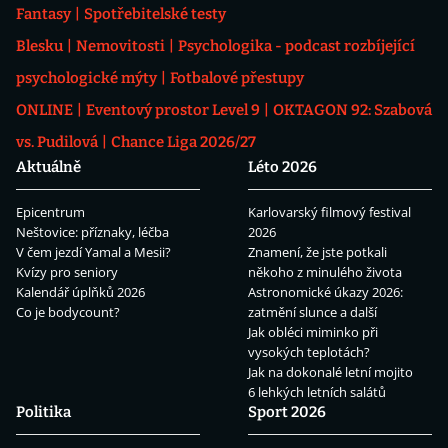
Fantasy
Spotřebitelské testy
Blesku
Nemovitosti
Psychologika - podcast rozbíjející
psychologické mýty
Fotbalové přestupy
ONLINE
Eventový prostor Level 9
OKTAGON 92: Szabová
vs. Pudilová
Chance Liga 2026/27
Aktuálně
Léto 2026
Epicentrum
Karlovarský filmový festival
Neštovice: příznaky, léčba
2026
V čem jezdí Yamal a Mesii?
Znamení, že jste potkali
Kvízy pro seniory
někoho z minulého života
Kalendář úplňků 2026
Astronomické úkazy 2026:
Co je bodycount?
zatmění slunce a další
Jak obléci miminko při
vysokých teplotách?
Jak na dokonalé letní mojito
6 lehkých letních salátů
Politika
Sport 2026