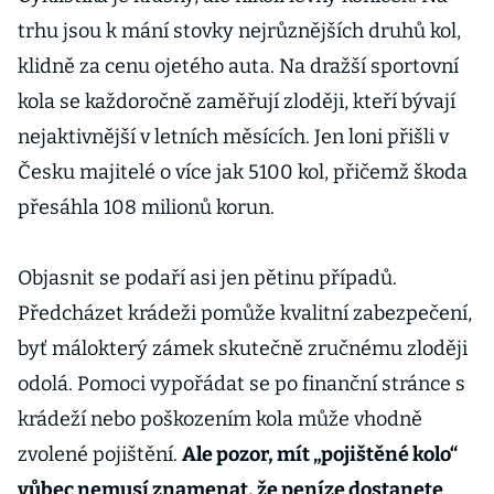
trhu jsou k mání stovky nejrůznějších druhů kol,
klidně za cenu ojetého auta. Na dražší sportovní
kola se každoročně zaměřují zloději, kteří bývají
nejaktivnější v letních měsících. Jen loni přišli v
Česku majitelé o více jak 5100 kol, přičemž škoda
přesáhla 108 milionů korun.
Objasnit se podaří asi jen pětinu případů.
Předcházet krádeži pomůže kvalitní zabezpečení,
byť málokterý zámek skutečně zručnému zloději
odolá. Pomoci vypořádat se po finanční stránce s
krádeží nebo poškozením kola může vhodně
zvolené pojištění.
Ale pozor, mít „pojištěné kolo“
vůbec nemusí znamenat, že peníze dostanete
.