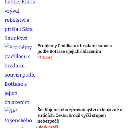
Problémy Cadillacu s brzdami souvisí
podle Bottase s jejich chlazením
F1 Sport
Šéf Vojenského zpravodajství exkluzivně v
Hráčích: Česku hrozil vyšší stupeň
nebezpečí!
Blesk hráči