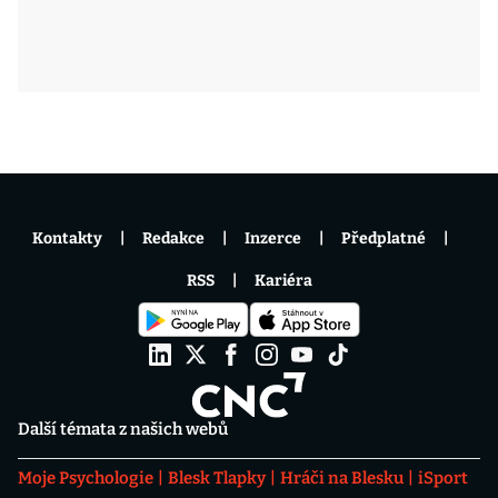
Kontakty
Redakce
Inzerce
Předplatné
RSS
Kariéra
Další témata z našich webů
Moje Psychologie
Blesk Tlapky
Hráči na Blesku
iSport