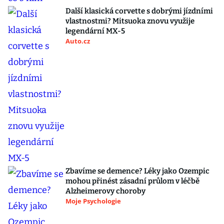
Další klasická corvette s dobrými jízdními
vlastnostmi? Mitsuoka znovu využije
legendární MX-5
Auto.cz
Zbavíme se demence? Léky jako Ozempic
mohou přinést zásadní průlom v léčbě
Alzheimerovy choroby
Moje Psychologie