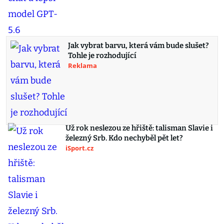
Jak vybrat barvu, která vám bude slušet?
Tohle je rozhodující
Reklama
Už rok neslezou ze hřiště: talisman Slavie i
železný Srb. Kdo nechyběl pět let?
iSport.cz