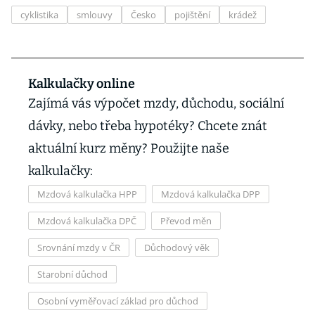
cyklistika
smlouvy
Česko
pojištění
krádež
Kalkulačky online
Zajímá vás výpočet mzdy, důchodu, sociální
dávky, nebo třeba hypotéky? Chcete znát
aktuální kurz měny? Použijte naše
kalkulačky:
Mzdová kalkulačka HPP
Mzdová kalkulačka DPP
Mzdová kalkulačka DPČ
Převod měn
Srovnání mzdy v ČR
Důchodový věk
Starobní důchod
Osobní vyměřovací základ pro důchod