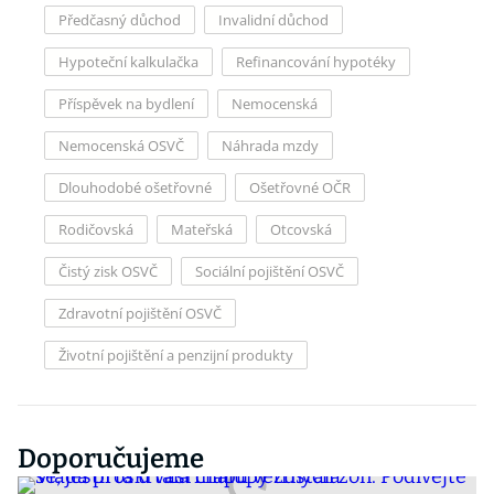
Předčasný důchod
Invalidní důchod
Hypoteční kalkulačka
Refinancování hypotéky
Příspěvek na bydlení
Nemocenská
Nemocenská OSVČ
Náhrada mzdy
Dlouhodobé ošetřovné
Ošetřovné OČR
Rodičovská
Mateřská
Otcovská
Čistý zisk OSVČ
Sociální pojištění OSVČ
Zdravotní pojištění OSVČ
Životní pojištění a penzijní produkty
Doporučujeme