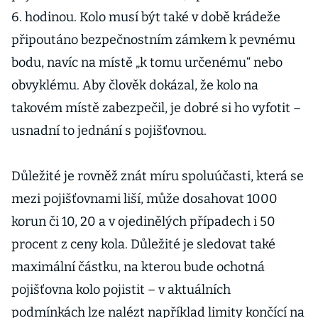
6. hodinou. Kolo musí být také v době krádeže
připoutáno bezpečnostním zámkem k pevnému
bodu, navíc na místě „k tomu určenému“ nebo
obvyklému. Aby člověk dokázal, že kolo na
takovém místě zabezpečil, je dobré si ho vyfotit –
usnadní to jednání s pojišťovnou.
Důležité je rovněž znát míru spoluúčasti, která se
mezi pojišťovnami liší, může dosahovat 1000
korun či 10, 20 a v ojedinělých případech i 50
procent z ceny kola. Důležité je sledovat také
maximální částku, na kterou bude ochotná
pojišťovna kolo pojistit – v aktuálních
podmínkách lze nalézt například limity končící na