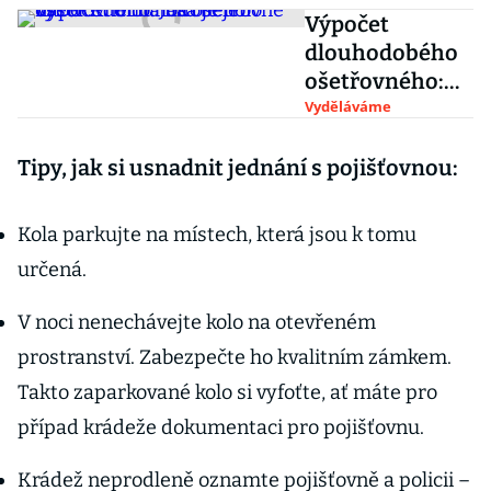
Výpočet
dlouhodobého
ošetřovného:
Jaká je jeho
Vyděláváme
výše? Kdo má
na ošetřovně
Tipy, jak si usnadnit jednání s pojišťovnou:
nárok?
Kola parkujte na místech, která jsou k tomu
určená.
V noci nenechávejte kolo na otevřeném
prostranství. Zabezpečte ho kvalitním zámkem.
Takto zaparkované kolo si vyfoťte, ať máte pro
případ krádeže dokumentaci pro pojišťovnu.
Krádež neprodleně oznamte pojišťovně a policii –