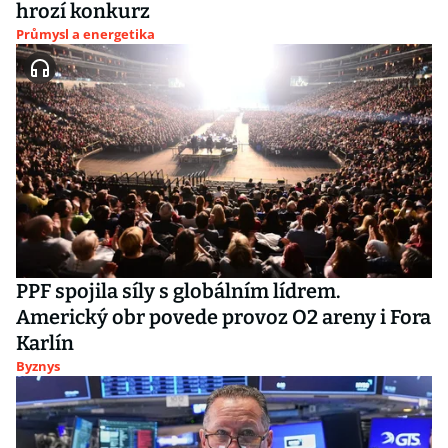
hrozí konkurz
Průmysl a energetika
PPF spojila síly s globálním lídrem.
Americký obr povede provoz O2 areny i Fora
Karlín
Byznys