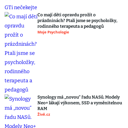
Co mají děti opravdu prožít o
prázdninách? Ptali jsme se psycholožky,
rodinného terapeuta a pedagogů
Moje Psychologie
Synology má „novou“ řadu NASů. Modely
Neo+ lákají výkonem, SSD a vyměnitelnou
RAM
Živě.cz