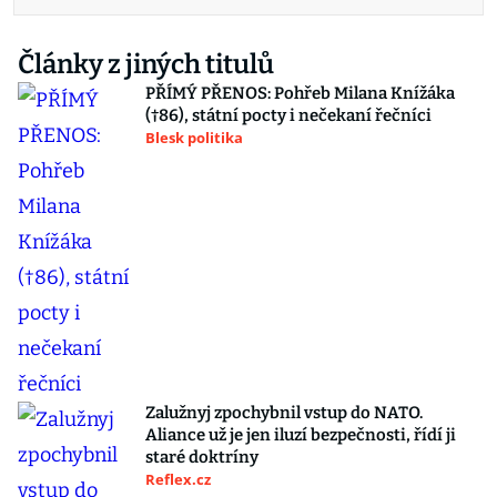
Články z jiných titulů
PŘÍMÝ PŘENOS: Pohřeb Milana Knížáka
(†86), státní pocty i nečekaní řečníci
Blesk politika
Zalužnyj zpochybnil vstup do NATO.
Aliance už je jen iluzí bezpečnosti, řídí ji
staré doktríny
Reflex.cz