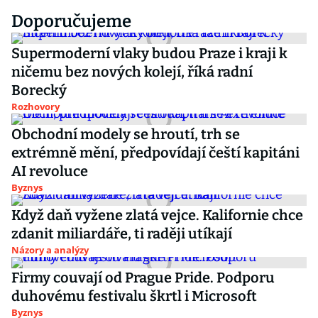
Doporučujeme
Supermoderní vlaky budou Praze i kraji k
ničemu bez nových kolejí, říká radní
Borecký
Rozhovory
Obchodní modely se hroutí, trh se
extrémně mění, předpovídají čeští kapitáni
AI revoluce
Byznys
Když daň vyžene zlatá vejce. Kalifornie chce
zdanit miliardáře, ti raději utíkají
Názory a analýzy
Firmy couvají od Prague Pride. Podporu
duhovému festivalu škrtl i Microsoft
Byznys