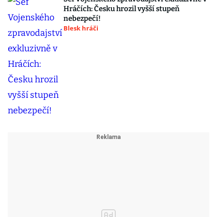
Hráčích: Česku hrozil vyšší stupeň
nebezpečí!
Blesk hráči