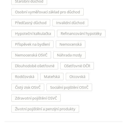
Starobní důchod
Osobní vyměřovací základ pro důchod
Předčasný důchod
Invalidní důchod
Hypoteční kalkulačka
Refinancování hypotéky
Příspěvek na bydlení
Nemocenská
Nemocenská OSVČ
Náhrada mzdy
Dlouhodobé ošetřovné
Ošetřovné OČR
Rodičovská
Mateřská
Otcovská
Čistý zisk OSVČ
Sociální pojištění OSVČ
Zdravotní pojištění OSVČ
Životní pojištění a penzijní produkty