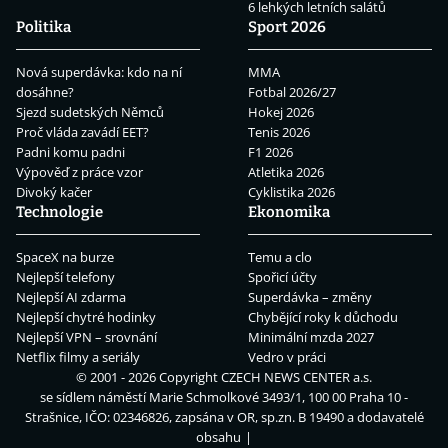
6 lehkých letních salátů
Politika
Sport 2026
Nová superdávka: kdo na ní
MMA
dosáhne?
Fotbal 2026/27
Sjezd sudetských Němců
Hokej 2026
Proč vláda zavádí EET?
Tenis 2026
Padni komu padni
F1 2026
Výpověď z práce vzor
Atletika 2026
Divoký kačer
Cyklistika 2026
Technologie
Ekonomika
SpaceX na burze
Temu a clo
Nejlepší telefony
Spořicí účty
Nejlepší AI zdarma
Superdávka – změny
Nejlepší chytré hodinky
Chybějící roky k důchodu
Nejlepší VPN – srovnání
Minimální mzda 2027
Netflix filmy a seriály
Vedro v práci
© 2001 - 2026 Copyright
CZECH NEWS CENTER a.s.
se sídlem náměstí Marie Schmolkové 3493/1, 100 00 Praha 10 -
Strašnice, IČO: 02346826, zapsána v OR, sp.zn. B 19490 a dodavatelé
obsahu