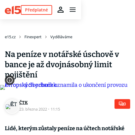
Předplatné
e15.cz
Finexpert
Vyděláváme
Na peníze v notářské úschově v
bance je až dvojnásobný limit
pojištění
ČTK
0
23. března 2022
·
11:15
Lidé, kterým zůstaly peníze na účtech notářské