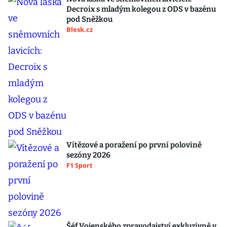
Decroix s mladým kolegou z ODS v bazénu
pod Sněžkou
Blesk.cz
Vítězové a poražení po první polovině
sezóny 2026
F1 Sport
Šéf Vojenského zpravodajství exkluzivně v