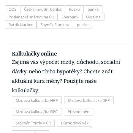
ODS
Česká národní banka
Rusko
banka
Poslanecká sněmovna ČR
Sberbank
Ukrajina
Patrik Nacher
Zbyněk Stanjura
peníze
Kalkulačky online
Zajímá vás výpočet mzdy, důchodu, sociální
dávky, nebo třeba hypotéky? Chcete znát
aktuální kurz měny? Použijte naše
kalkulačky:
Mzdová kalkulačka HPP
Mzdová kalkulačka DPP
Mzdová kalkulačka DPČ
Převod měn
Srovnání mzdy v ČR
Důchodový věk