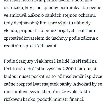
Advokát nebo notář peníze uvolní z účtu až v
okamžiku, kdy jsou splněny podmínky stanovené
ve smlouvě. Zákon o bankách stejnou ochranu,
tedy dvojnásobný limit pro výplatu náhrady
vkladu, připouští i u peněz přijatých realitním
zprostředkovatelem do úschovy podle zákona o
realitním zprostředkování.
Podle Stanjury však hrozí, že lidé, kteří měli na
těchto účtech částku vyšší než 200 tisíc eur, si
budou muset počkat na to, až insolvenční správce
začne rozprodávat majetek banky. Advokáti by se
měli omluvit svým klientům, že zvolili takto
rizikovou banku, podotkl ministr financí.