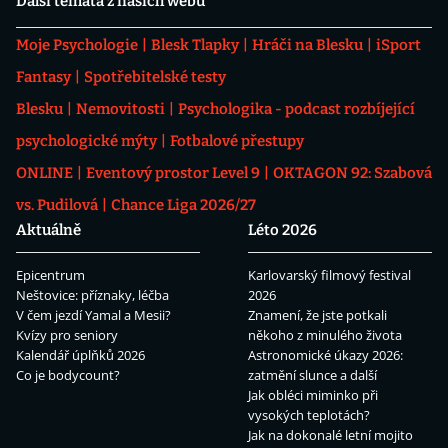
Další témata z našich webů
Moje Psychologie
Blesk Tlapky
Hráči na Blesku
iSport
Fantasy
Spotřebitelské testy
Blesku
Nemovitosti
Psychologika - podcast rozbíjející
psychologické mýty
Fotbalové přestupy
ONLINE
Eventový prostor Level 9
OKTAGON 92: Szabová
vs. Pudilová
Chance Liga 2026/27
Aktuálně
Léto 2026
Epicentrum
Karlovarský filmový festival
Neštovice: příznaky, léčba
2026
V čem jezdí Yamal a Mesii?
Znamení, že jste potkali
Kvízy pro seniory
někoho z minulého života
Kalendář úplňků 2026
Astronomické úkazy 2026:
Co je bodycount?
zatmění slunce a další
Jak obléci miminko při
vysokých teplotách?
Jak na dokonalé letní mojito