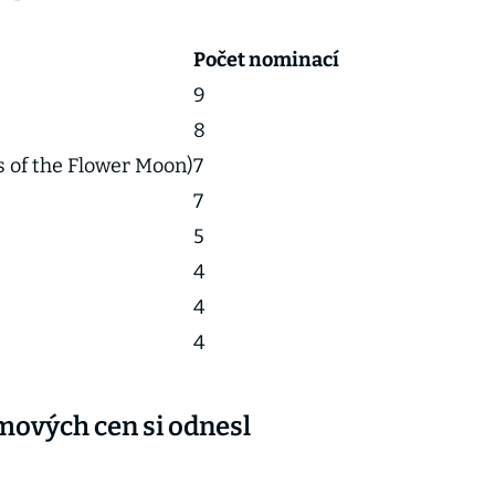
Počet nominací
9
8
s of the Flower Moon)
7
7
5
4
4
4
lmových cen si odnesl