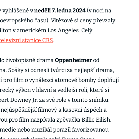
ly vyhlášené
v neděli 7. ledna 2024
(v noci na
doevropského času). Vítězové si ceny převzaly
Hilton v americkém Los Angeles. Celý
televizní stanice CBS
.
slo životopisné drama
Oppenheimer
od
a. Sošky si odnesli tvůrci za nejlepší drama,
ní pro film o vynálezci atomové bomby doplňují
cký výkon v hlavní a vedlejší roli, které si
ert Downey Jr. za své role v tomto snímku.
i nejúspěšnější filmový a kasovní úspěch a
ou pro film nazpívala zpěvačka Billie Eilish.
komedie nebo muzikál porazil favorizovanou