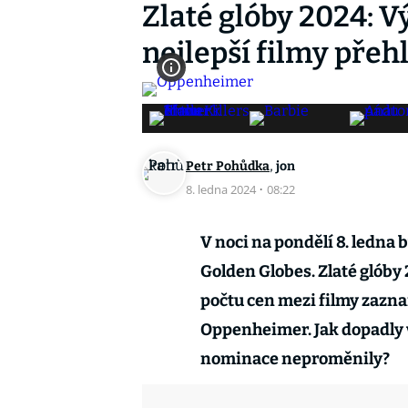
Zlaté glóby 2024: 
nejlepší filmy přeh
,
Petr Pohůdka
jon
8. ledna 2024
·
08:22
V noci na pondělí 8. ledna 
Golden Globes. Zlaté glóby
počtu cen mezi filmy zazn
Oppenheimer. Jak dopadly 
nominace neproměnily?