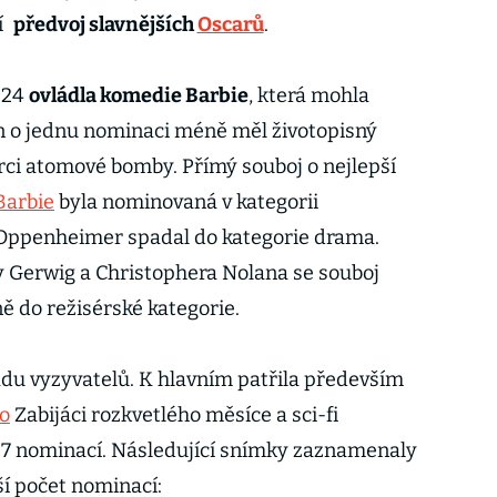
í
předvoj slavnějších
Oscarů
.
024
ovládla komedie Barbie
, která mohla
en o jednu nominaci méně měl životopisný
rci atomové bomby. Přímý souboj o nejlepší
Barbie
byla nominovaná v kategorii
Oppenheimer spadal do kategorie drama.
 Gerwig a Christophera Nolana se souboj
ě do režisérské kategorie.
du vyzyvatelů. K hlavním patřila především
o
Zabijáci rozkvetlého měsíce a sci-fi
y 7 nominací. Následující snímky zaznamenaly
í počet nominací: