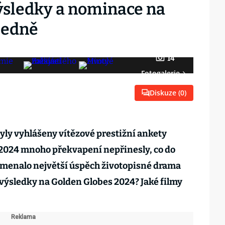
Výsledky a nominace na
ledně
14
Fotogalerie
Diskuze (
0
)
byly vyhlášeny vítězové prestižní ankety
 2024 mnoho překvapení nepřinesly, co do
amenalo největší úspěch životopisné drama
výsledky na Golden Globes 2024? Jaké filmy