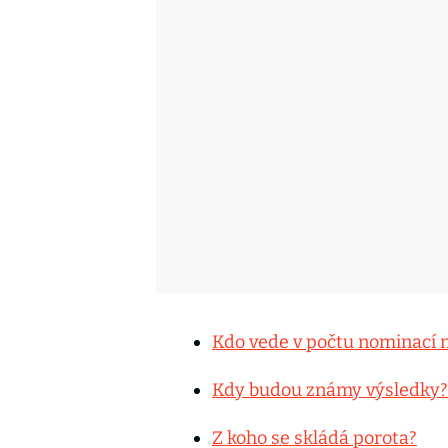
Kdo vede v počtu nominací na
Kdy budou známy výsledky?
Z koho se skládá porota?