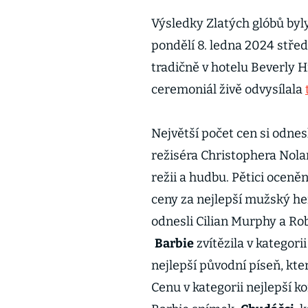
Výsledky Zlatých glóbů by
pondělí 8. ledna 2024 stře
tradičně v hotelu Beverly 
ceremoniál živě odvysílala
Největší počet cen si odne
režiséra Christophera Nolan
režii a hudbu. Pětici oceně
ceny za nejlepší mužský here
odnesli Cilian Murphy a Rob
Barbie
zvítězila v kategori
nejlepší původní píseň, kter
Cenu v kategorii nejlepší 