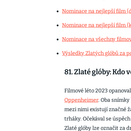
Nominace na nejlepší film 
Nominace na nejlepší film 
Nominace na všechny filmov
Výsledky Zlatých glóbů za po
81. Zlaté glóby: Kdo
Filmové léto 2023 opanova
Oppenheimer
. Oba snímky 
mezi nimi existují značné ž
trháky. Očekával se úspěch 
Zlaté glóby lze označit za