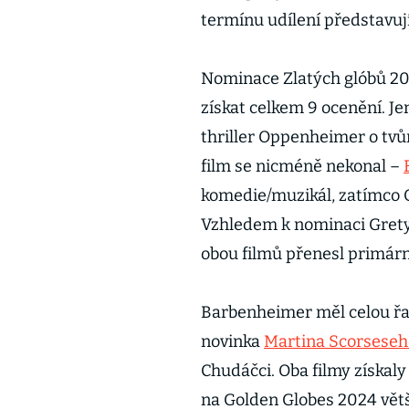
termínu udílení představuj
Nominace Zlatých glóbů 2
získat celkem 9 ocenění. J
thriller Oppenheimer o tvů
film se nicméně nekonal –
komedie/muzikál, zatímco 
Vzhledem k nominaci Grety
obou filmů přenesl primárn
Barbenheimer měl celou řa
novinka
Martina Scorseseh
Chudáčci. Oba filmy získal
na Golden Globes 2024 větš