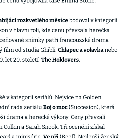
kde cenu vybojovala také Emma Stone.
abijáci rozkvetlého měsíce
bodoval v kategorii
on v hlavní roli, kde cenu převzala herečka
 oceňované snímky patří francouzské drama
 film od studia Ghibli
Chlapec a volavka
nebo
. let 20. století
The Holdovers
.
ké v kategorii seriálů. Nejvíce na Golden
dní řada seriálu
Boj o moc
(Succesion), která
epší drama a herecké výkony. Ceny převzali
Culkin a Sarah Snook. Tři ocenění získal
ear) a minisérie
Ve při
(Beef). Nejlepší ženský