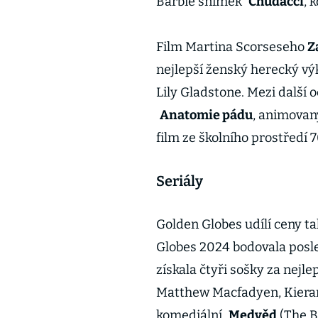
Barbie snímek
Chudáčci
, 
Film Martina Scorseseho
Z
nejlepší ženský herecký výk
Lily Gladstone. Mezi další
Anatomie pádu
, animovaný
film ze školního prostředí 70
Seriály
Golden Globes udílí ceny ta
Globes 2024 bodovala posle
získala čtyři sošky za nejl
Matthew Macfadyen, Kieran 
komediální
Medvěd
(The B