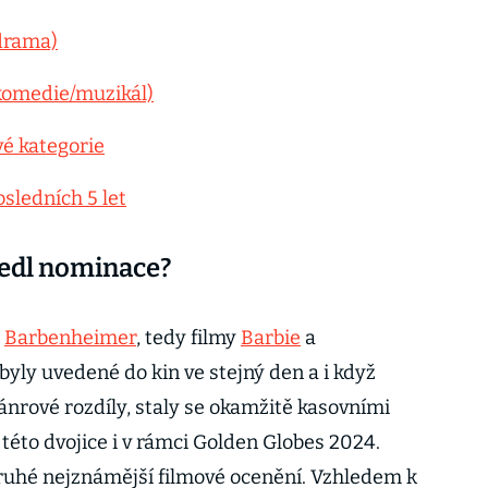
(drama)
(komedie/muzikál)
é kategorie
sledních 5 let
 vedl nominace?
l
Barbenheimer
, tedy filmy
Barbie
a
byly uvedené do kin ve stejný den a i když
ánrové rozdíly, staly se okamžitě kasovními
této dvojice i v rámci Golden Globes 2024.
 druhé nejznámější filmové ocenění. Vzhledem k