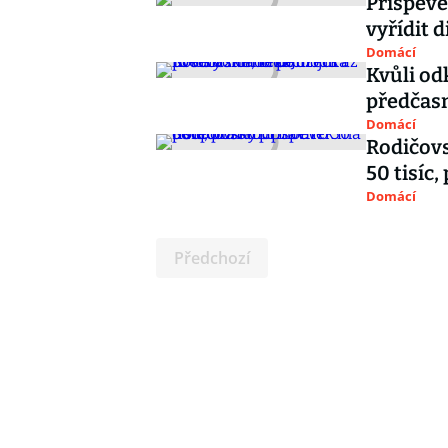
Příspěve
vyřídit d
Domácí
Kvůli od
předčasn
Domácí
Rodičovs
50 tisíc,
Domácí
Předchozí