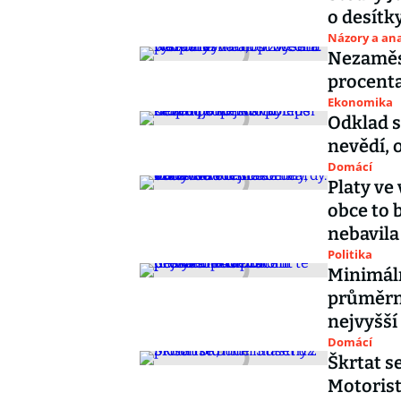
o desítk
Názory a ana
Nezaměst
procenta
Ekonomika
Odklad s
nevědí, o
Domácí
Platy ve
obce to b
nebavila
Politika
Minimáln
průměrné
nejvyšší
Domácí
Škrtat s
Motoris