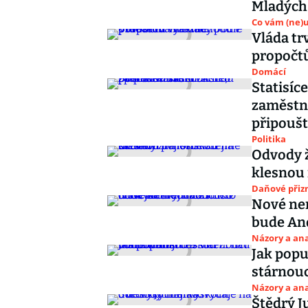
Mladých 
Co vám (ne)
Vláda tr
propočt
Domácí
Statisíc
zaměstna
připoušt
Politika
Odvody ž
klesnou
Daňové přiz
Nové nem
bude And
Názory a ana
Jak popu
stárnouc
Názory a ana
Štědrý J