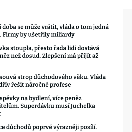
 doba se může vrátit, vláda o tom jedná
. Firmy by ušetřily miliardy
ka stoupla, přesto řada lidí dostává
ěz než dosud. Zlepšení má přijít až
dsouvá strop důchodového věku. Vláda
dřív řešit náročné profese
íspěvky na bydlení, více peněz
itelům. Superdávku musí Juchelka
t
ce důchodů poprvé výrazněji posílí.