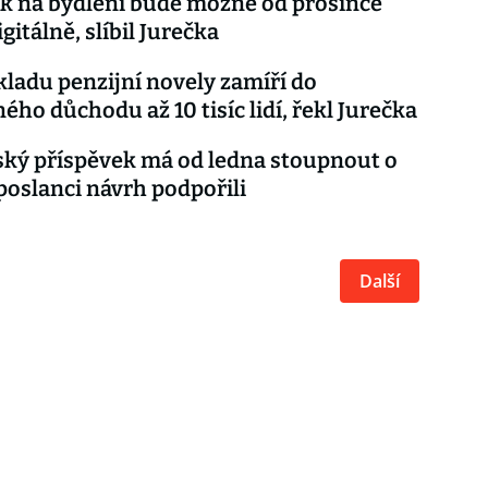
k na bydlení bude možné od prosince
igitálně, slíbil Jurečka
kladu penzijní novely zamíří do
ého důchodu až 10 tisíc lidí, řekl Jurečka
ký příspěvek má od ledna stoupnout o
 poslanci návrh podpořili
Další