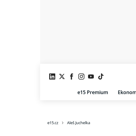
e15 Premium
Ekonom
e15.cz
Aleš Juchelka