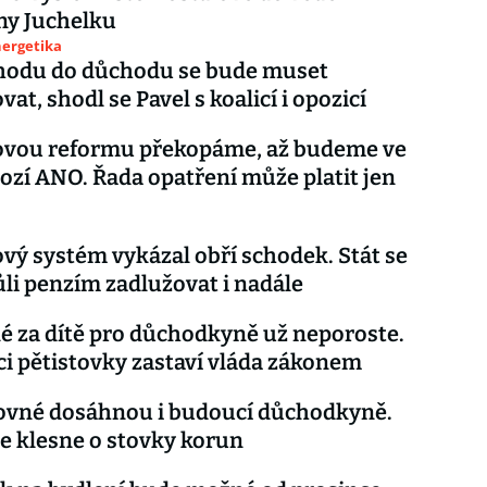
y Juchelku
nergetika
hodu do důchodu se bude muset
at, shodl se Pavel s koalicí i opozicí
vou reformu překopáme, až budeme ve
rozí ANO. Řada opatření může platit jen
ý systém vykázal obří schodek. Stát se
li penzím zadlužovat i nadále
 za dítě pro důchodkyně už neporoste.
ci pětistovky zastaví vláda zákonem
ovné dosáhnou i budoucí důchodkyně.
e klesne o stovky korun