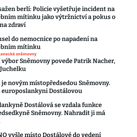
sažen berlí: Policie vyšetřuje incident na
bním mítinku jako výtržnictví a pokus o
 na zdraví
usel do nemocnice po napadení na
ebním mítinku
slanecké sněmovny
 výbor Sněmovny povede Patrik Nacher,
 Juchelku
a je novým místopředsedou Sněmovny.
l europoslankyni Dostálovou
ankyně Dostálová se vzdala funkce
edsedkyně Sněmovny. Nahradit ji má
a
O vyšle místo Dostálové do vedení