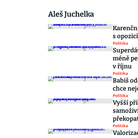
Aleš Juchelka
Karenční
s opozicí
Politika
Superdáv
méně pen
v říjnu
Politika
Babiš o
chce nej
Politika
Vyšší př
samoživ
překopa
Politika
Valoriza