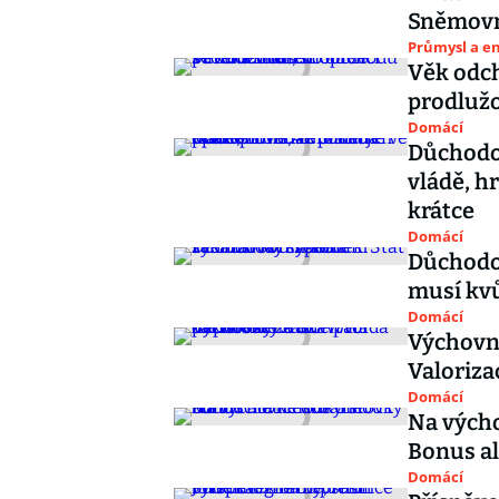
Sněmovn
Průmysl a e
Věk odc
prodlužov
Domácí
Důchodo
vládě, h
krátce
Domácí
Důchodov
musí kvů
Domácí
Výchovné
Valoriza
Domácí
Na vých
Bonus al
Domácí