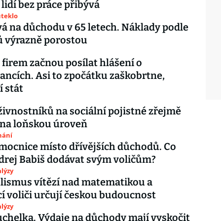
lidí bez práce přibývá
uteklo
vá na důchodu v 65 letech. Náklady podle
ů výrazně porostou
e firem začnou posílat hlášení o
ncích. Asi to zpočátku zaškobrtne,
í stát
ivnostníků na sociální pojistné zřejmě
 na loňskou úroveň
nání
ocnice místo dřívějších důchodů. Co
rej Babiš dodávat svým voličům?
lýzy
lismus vítězí nad matematikou a
í voliči určují českou budoucnost
lýzy
uchelka. Výdaje na důchody mají vyskočit