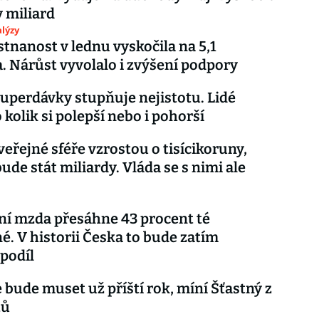
y miliard
lýzy
nanost v lednu vyskočila na 5,1
. Nárůst vyvolalo i zvýšení podpory
uperdávky stupňuje nejistotu. Lidé
 kolik si polepší nebo i pohorší
 veřejné sféře vzrostou o tisícikoruny,
ude stát miliardy. Vláda se s nimi ale
í mzda přesáhne 43 procent té
. V historii Česka to bude zatím
 podíl
e bude muset už příští rok, míní Šťastný z
tů