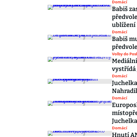
Domácí
Babiš za
předvole
ublížení
Domácí
Babiš m
předvol
Volby do Po
Mediální
vystřídá
Domácí
Juchelk
Nahradi
Domácí
Europosl
místopř
Juchelk
Domácí
Hnutí AN