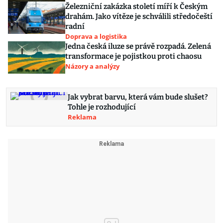
Železniční zakázka století míří k Českým
drahám. Jako vítěze je schválili středočeští
radní
Doprava a logistika
Jedna česká iluze se právě rozpadá. Zelená
transformace je pojistkou proti chaosu
Názory a analýzy
Jak vybrat barvu, která vám bude slušet?
Tohle je rozhodující
Reklama