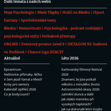
Další témata z našich webů
Moje Psychologie
Blesk Tlapky
Hráči na Blesku
iSport
Fantasy
Spotřebitelské testy
Blesku
Nemovitosti
Psychologika - podcast rozbíjející
psychologické mýty
Fotbalové přestupy
ONLINE
Eventový prostor Level 9
OKTAGON 92: Szabová
vs. Pudilová
Chance Liga 2026/27
Aktuálně
Léto 2026
Epicentrum
Karlovarský filmový festival
Neštovice: příznaky, léčba
2026
V čem jezdí Yamal a Mesii?
Znamení, že jste potkali
Kvízy pro seniory
někoho z minulého života
Kalendář úplňků 2026
Astronomické úkazy 2026:
Co je bodycount?
zatmění slunce a další
Jak obléci miminko při
vysokých teplotách?
Jak na dokonalé letní mojito