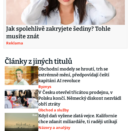
Jak spolehlivě zakryjete šediny? Tohle
musíte znát
Reklama
Články z jiných titulů
Obchodní modely se hroutí, trh se
extrémně mění, předpovídají čeští
kapitáni AI revoluce
Byznys
V Česku otevřel třicátou prodejnu, v
Polsku končí. Německý diskont nezvládl
obří ztráty
Obchod a služby
Když daň vyžene zlatá vejce. Kalifornie
chce zdanit miliardáře, ti raději utíkají
Názory a analýzy