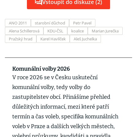
Vstoupit do diskuze (2)
ANO 2011
starobní důchod
Petr Pavel
Alena Schillerová
KDU-ČSL
koalice
Marian Jurečka
Pražský hrad
Karel Havlíček
Aleš Juchelka
Komunální volby 2026
V roce 2026 se v Česku uskuteční
komunální volby, tedy volby do
zastupitelstev obcí. Přinášíme přehled
důležitých informací, mezi které patří
termín a čas voleb, specifika komunálních
voleb v Praze a dalších velkých městech,
volební průzkumy, kandidáti a pravidla