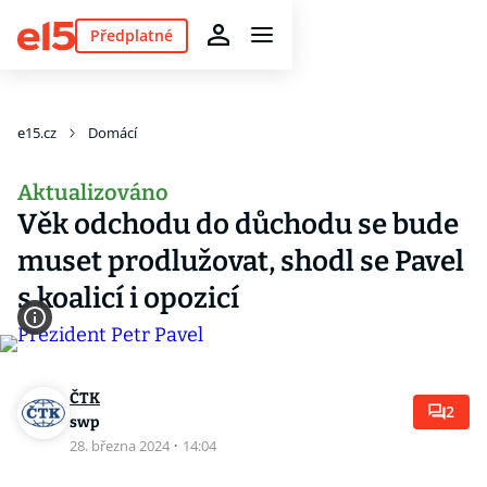
Předplatné
e15.cz
Domácí
Aktualizováno
Věk odchodu do důchodu se bude
muset prodlužovat, shodl se Pavel
s koalicí i opozicí
ČTK
2
swp
28. března 2024
·
14:04