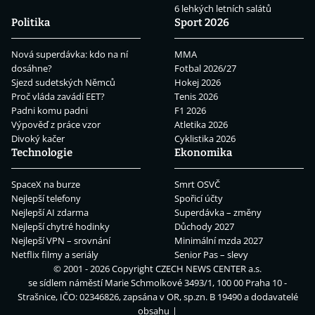
6 lehkých letních salátů
Politika
Sport 2026
Nová superdávka: kdo na ní
MMA
dosáhne?
Fotbal 2026/27
Sjezd sudetských Němců
Hokej 2026
Proč vláda zavádí EET?
Tenis 2026
Padni komu padni
F1 2026
Výpověď z práce vzor
Atletika 2026
Divoký kačer
Cyklistika 2026
Technologie
Ekonomika
SpaceX na burze
Smrt OSVČ
Nejlepší telefony
Spořicí účty
Nejlepší AI zdarma
Superdávka – změny
Nejlepší chytré hodinky
Důchody 2027
Nejlepší VPN – srovnání
Minimální mzda 2027
Netflix filmy a seriály
Senior Pas – slevy
© 2001 - 2026 Copyright
CZECH NEWS CENTER a.s.
se sídlem náměstí Marie Schmolkové 3493/1, 100 00 Praha 10 -
Strašnice, IČO: 02346826, zapsána v OR, sp.zn. B 19490 a dodavatelé
obsahu