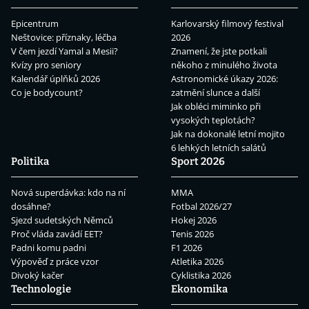
Epicentrum
Karlovarský filmový festival
Neštovice: příznaky, léčba
2026
V čem jezdí Yamal a Mesii?
Znamení, že jste potkali
Kvízy pro seniory
někoho z minulého života
Kalendář úplňků 2026
Astronomické úkazy 2026:
Co je bodycount?
zatmění slunce a další
Jak obléci miminko při
vysokých teplotách?
Jak na dokonalé letní mojito
6 lehkých letních salátů
Politika
Sport 2026
Nová superdávka: kdo na ní
MMA
dosáhne?
Fotbal 2026/27
Sjezd sudetských Němců
Hokej 2026
Proč vláda zavádí EET?
Tenis 2026
Padni komu padni
F1 2026
Výpověď z práce vzor
Atletika 2026
Divoký kačer
Cyklistika 2026
Technologie
Ekonomika