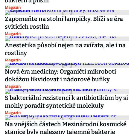
bakterií a plísní
Magazín
Zapomeňte na stolní lampičky. Blíží se éra
svítících rostlin
Magazín
Anestetika působí nejen na zvířata, ale i na
rostliny
Magazín
Nová éra medicíny: Organičtí mikroboti
dokážou likvidovat i nádorové buňky
Magazín
S bakteriální rezistencí k antibiotikům by si
mohly poradit syntetické molekuly
Magazín
Na vnějších částech Mezinárodní kosmické
stanice byly nalezeny tajemné bakterie