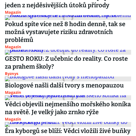
jeden z nejděsivějších útoků přírody
Magazín
Pokud spíte více než 8 hodin denně, tak se
možná vystavujete riziku zdravotních
problémů
Magazín
GESTO ROKU: Z učebnic do reality. Co roste
za prahem školy?
Byznys
Biologové našli další tvory s menopauzou
Magazín
Vědci objevili nejmenšího mořského koníka
na světě. Je velký jako zrnko rýže
Magazín
Éra kyborgů se blíží: Vědci vložili živé buňky