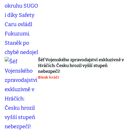
Šéf Vojenského zpravodajství exkluzivně v
Hráčích: Česku hrozil vyšší stupeň
nebezpečí!
Blesk hráči