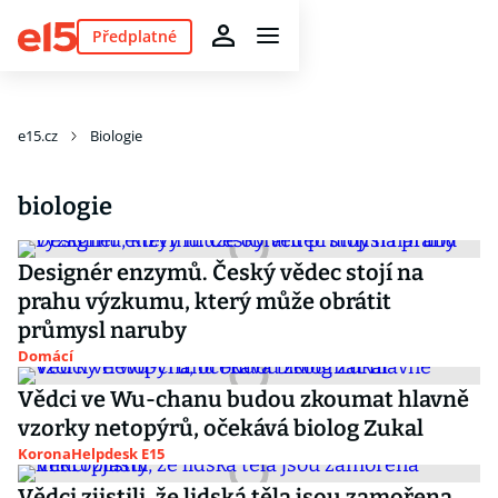
Předplatné
e15.cz
Biologie
biologie
Designér enzymů. Český vědec stojí na
prahu výzkumu, který může obrátit
průmysl naruby
Domácí
Vědci ve Wu-chanu budou zkoumat hlavně
vzorky netopýrů, očekává biolog Zukal
KoronaHelpdesk E15
Vědci zjistili, že lidská těla jsou zamořena