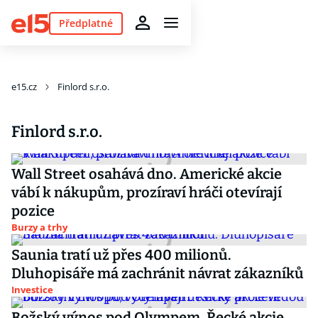
Předplatné
e15.cz
Finlord s.r.o.
Finlord s.r.o.
Wall Street osahává dno. Americké akcie
vábí k nákupům, prozíraví hráči otevírají
pozice
Burzy a trhy
Saunia tratí už přes 400 milionů.
Dluhopisáře má zachránit návrat zákazníků
Investice
Božský výnos pod Olympem. Řecké akcie