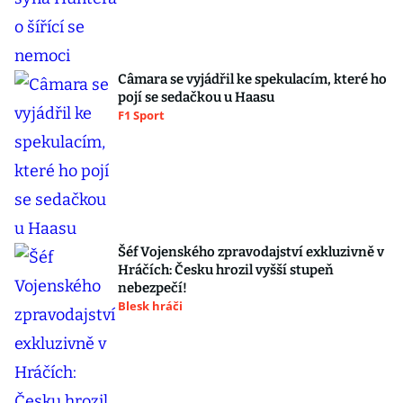
Câmara se vyjádřil ke spekulacím, které ho
pojí se sedačkou u Haasu
F1 Sport
Šéf Vojenského zpravodajství exkluzivně v
Hráčích: Česku hrozil vyšší stupeň
nebezpečí!
Blesk hráči