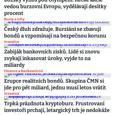
vedou burzovní Evropu, vydělávají desítky
procent
Burzy a trhy
Český dluh zdražuje. Burziáni se zbavují
bondů a vzpomínají na bezpečnou korunu
Investice
Zabiják bankovních zisků. Lidé si znovu
zvykají inkasovat úroky, vyjde to na
miliardy
Finance a bankovnictví
Erupce realitních bondů. Skupina ČMN si
jde pro pět miliard, jednu musí letos vrátit
Investice
Trpká prázdnota kryptoburz. Frustrovaní
investoři prchají, letargický trh je nedokáže