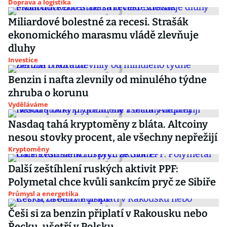
Doprava a logistika
Miliardové bolestné za recesi. Strašák
ekonomického marasmu vládě zlevňuje
dluhy
Investice
Benzin i nafta zlevnily od minulého týdne
zhruba o korunu
Vyděláváme
Nasdaq tahá kryptoměny z bláta. Altcoiny
nesou stovky procent, ale všechny nepřežijí
Kryptoměny
Další zeštíhlení ruských aktivit PPF:
Polymetal chce kvůli sankcím pryč ze Sibiře
Průmysl a energetika
Češi si za benzin připlatí v Rakousku nebo
Řecku, ušetří v Polsku