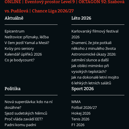
ONLINE
Eventový prostor Level 9
OKTAGON 92: Szabová
vs. Pudilová
Chance Liga 2026/27
Aktuálně
Léto 2026
Epicentrum
Karlovarský filmový festival
Neštovice: příznaky, léčba
2026
V čem jezdí Yamal a Mesii?
Znamení, že jste potkali
Kvízy pro seniory
někoho z minulého života
Kalendář úplňků 2026
Astronomické úkazy 2026:
Co je bodycount?
zatmění slunce a další
Jak obléci miminko při
vysokých teplotách?
Jak na dokonalé letní mojito
6 lehkých letních salátů
Politika
Sport 2026
Nová superdávka: kdo na ní
MMA
dosáhne?
Fotbal 2026/27
Sjezd sudetských Němců
Hokej 2026
Proč vláda zavádí EET?
Tenis 2026
Padni komu padni
F1 2026