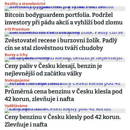
Reality a stavebnictví
Bitcoin bodyguardem portfolia. Podržel
investory při pádu akcií a vyhlíží bod zlomu
e15 Premium
Zvěstovatel recese i burzovní žolík. Padlý
cín se stal zlověstnou tváří chudoby
Burzy a trhy
Ceny paliv v Česku klesají, benzin je
nejlevnější od začátku války
Nakupujeme
Průměrná cena benzinu v Česku klesla pod
42 korun, zlevňuje i nafta
Vyděláváme
Ceny benzinu v Česku klesly pod 42 korun.
Zlevňuje i nafta