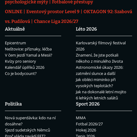
psychologické mýty
Fotbalové přestupy
ONLINE
Eventový prostor Level 9
OKTAGON 92: Szabová
vs. Pudilová
Chance Liga 2026/27
Aktuálně
Léto 2026
Epicentrum
Karlovarský filmový festival
Neštovice: příznaky, léčba
2026
V čem jezdí Yamal a Mesii?
Znamení, že jste potkali
Kvízy pro seniory
někoho z minulého života
Kalendář úplňků 2026
Astronomické úkazy 2026:
Co je bodycount?
zatmění slunce a další
Jak obléci miminko při
vysokých teplotách?
Jak na dokonalé letní mojito
6 lehkých letních salátů
Politika
Sport 2026
Nová superdávka: kdo na ní
MMA
dosáhne?
Fotbal 2026/27
Sjezd sudetských Němců
Hokej 2026
Proč vláda zavádí EET?
Tenis 2026