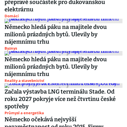
přepravě součástek pro dukovanskou
elektrárnu
Domácí
Německo hledá páku na majitele dvou
milionů prázdných bytů. Ulevily by
nájemnímu trhu
Byznys
Německo hledá páku na majitele dvou
milionů prázdných bytů. Ulevily by
nájemnímu trhu
Reality a stavebnictví
Začala výstavba LNG terminálu Stade. Od
roku 2027 pokryje více než čtvrtinu české
spotřeby
Průmysl a energetika
Německo očekává nejvyšší
nezaměstnanost od roku 2015. Firmy