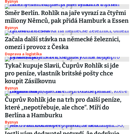
Byznys
Směr Berlín. Rohlík na jaře vyrazí za čtyřmi
miliony Němců, pak přidá Hamburk a Essen
Byznys
Začala další stávka na německé železnici,
omezí i provoz z Česka
Doprava a logistika
Tykač kupuje Slavii, Čuprův Rohlík si jde
pro peníze, vlastník britské pošty chce
koupit Zásilkovnu
Byznys
Čuprův Rohlík jde na trh pro další peníze,
které „nepotřebuje, ale chce“. Míří do
Berlína a Hamburku
Byznys
Jestli vám dodavatel potvrdí, že dodržuje