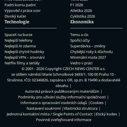
Padni komu padni
F1 2026
Výpověď z práce vzor
Atletika 2026
Divoký kačer
Cyklistika 2026
Technologie
Ekonomika
SpaceX na burze
Temu a clo
Nejlepší telefony
Spořicí účty
Nejlepší AI zdarma
Superdávka – změny
Nejlepší chytré hodinky
Chybějící roky k důchodu
Nejlepší VPN – srovnání
Minimální mzda 2027
Netflix filmy a seriály
Vedro v práci
© 2001 - 2026 Copyright
CZECH NEWS CENTER a.s.
se sídlem náměstí Marie Schmolkové 3493/1, 100 00 Praha 10 -
Strašnice, IČO: 02346826, zapsána v OR, sp.zn. B 19490 a dodavatelé
obsahu
Autorská práva k publikovaným materiálům
Podmínky pro užívání služby informační společnosti
Informace o zpracování osobních údajů
Cookies
Nastavení soukromí
Vlastnická struktura
Jednotná kontaktní místa / Single Points of Contact
Etický kodex
Povinně zveřejňované informace