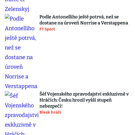
Podle Antonelliho ještě potrvá, než se
dostane na úroveň Norrise a Verstappena
F1 Sport
Šéf Vojenského zpravodajství exkluzivně v
Hráčích: Česku hrozil vyšší stupeň
nebezpečí!
Blesk hráči