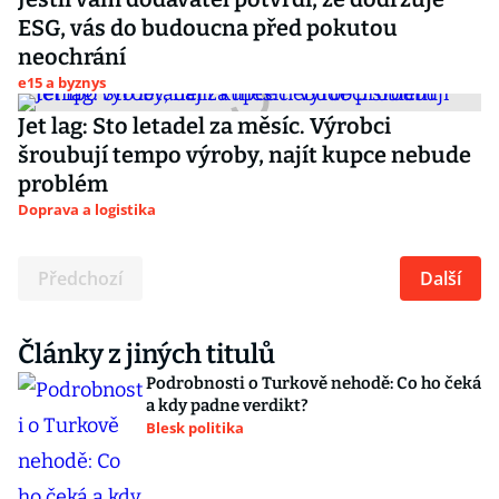
ESG, vás do budoucna před pokutou
neochrání
e15 a byznys
Jet lag: Sto letadel za měsíc. Výrobci
šroubují tempo výroby, najít kupce nebude
problém
Doprava a logistika
Předchozí
Další
Články z jiných titulů
Podrobnosti o Turkově nehodě: Co ho čeká
a kdy padne verdikt?
Blesk politika