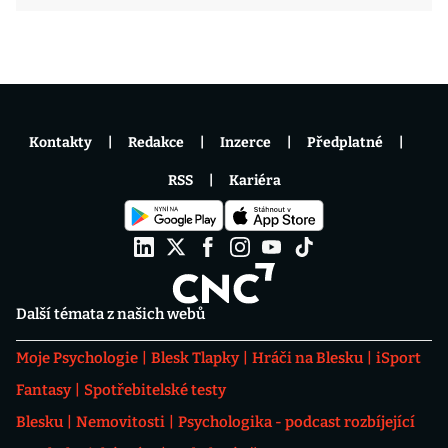
Kontakty
Redakce
Inzerce
Předplatné
RSS
Kariéra
Další témata z našich webů
Moje Psychologie
Blesk Tlapky
Hráči na Blesku
iSport
Fantasy
Spotřebitelské testy
Blesku
Nemovitosti
Psychologika - podcast rozbíjející