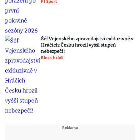
F1 Sport
Šéf Vojenského zpravodajství exkluzivně v
Hráčích: Česku hrozil vyšší stupeň
nebezpečí!
Blesk hráči