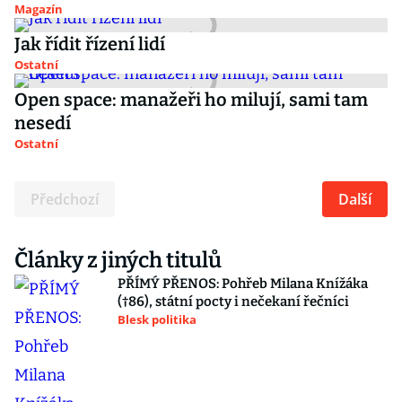
Magazín
Jak řídit řízení lidí
Ostatní
Open space: manažeři ho milují, sami tam
nesedí
Ostatní
Předchozí
Další
Články z jiných titulů
PŘÍMÝ PŘENOS: Pohřeb Milana Knížáka
(†86), státní pocty i nečekaní řečníci
Blesk politika