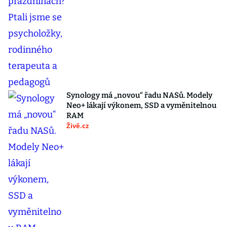
Synology má „novou“ řadu NASů. Modely
Neo+ lákají výkonem, SSD a vyměnitelnou
RAM
Živě.cz