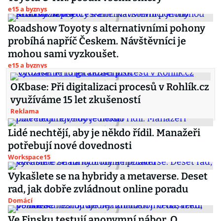
e15 a byznys
Roadshow Toyoty s alternativními pohony
probíhá napříč Českem. Návštěvníci je
mohou sami vyzkoušet.
e15 a byznys
OKbase: Při digitalizaci procesů v Rohlík.cz
využíváme 15 let zkušeností
Reklama
Lidé nechtějí, aby je někdo řídil. Manažeři
potřebují nové dovednosti
Workspace15
Vykašlete se na hybridy a metaverse. Deset
rad, jak dobře zvládnout online poradu
Domácí
Ve Finsku testují anonymní nábor. O