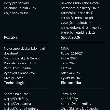
Kvízy pro seniory
někoho z minulého života
Kalendář úplňků 2026
Astronomické úkazy 2026:
Co je bodycount?
zatmění slunce a další
Jak obléci miminko při
vysokých teplotách?
Jak na dokonalé letní mojito
6 lehkých letních salátů
Politika
Sport 2026
Nová superdávka: kdo na ní
MMA
dosáhne?
Fotbal 2026/27
Sjezd sudetských Němců
Hokej 2026
Proč vláda zavádí EET?
Tenis 2026
Padni komu padni
F1 2026
Výpověď z práce vzor
Atletika 2026
Divoký kačer
Cyklistika 2026
Technologie
Ekonomika
SpaceX na burze
Temu a clo
Nejlepší telefony
Spořicí účty
Nejlepší AI zdarma
Superdávka – změny
Nejlepší chytré hodinky
Chybějící roky k důchodu