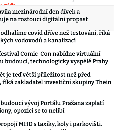
 a média
vila mezinárodní den dívek a
je na rostoucí digitální propast
 odhalíme covid dříve než testování, říká
ských vodovodů a kanalizací
festival Comic-Con nabídne virtuální
u budoucí, technologicky vyspělé Prahy
ět je teď větší příležitost než před
 říká zakladatel investiční skupiny Thein
 budoucí vývoj Portálu Pražana zaplatí
iony, opozici se to nelíbí
ropojí MHD s taxíky, koly i parkovišti.