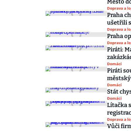
Město do
Doprava a lo
Praha ch
ušetřili 
Doprava a lo
Praha op
Doprava a lo
Piráti: 
zakázká
Domácí
Piráti s
městský
Domácí
Stát chy
Domácí
Lítačka 
registra
Doprava a lo
Vůči fir