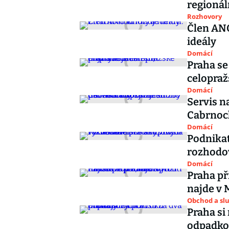
regionál
Rozhovory
Člen ANO
ideály
Domácí
Praha se
celopraž
Domácí
Servis n
Cabrnoch
Domácí
Podnikat
rozhodov
Domácí
Praha př
najde v 
Obchod a sl
Praha si
odpadkov