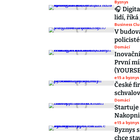
Byznys
🎧 Digit
lidí, řík
Business Cl
V budová
policist
Domácí
Inovační
První mí
(YOURSE
e15 a byznys
České fi
schvalov
Domácí
Startuje
Nakopni
e15 a byznys
Byznys 
chce sta