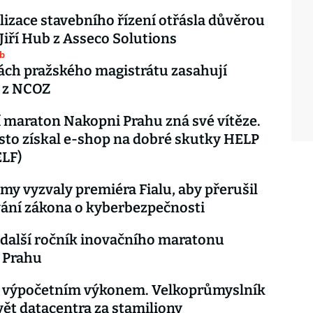
alizace stavebního řízení otřásla důvěrou
á Jiří Hub z Asseco Solutions
ub
ch pražského magistrátu zasahují
é z NCOZ
 maraton Nakopni Prahu zná své vítěze.
sto získal e-shop na dobré skutky HELP
LF)
rmy vyzvaly premiéra Fialu, aby přerušil
ání zákona o kyberbezpečnosti
 další ročník inovačního maratonu
 Prahu
s výpočetním výkonem. Velkoprůmyslník
vět datacentra za stamiliony