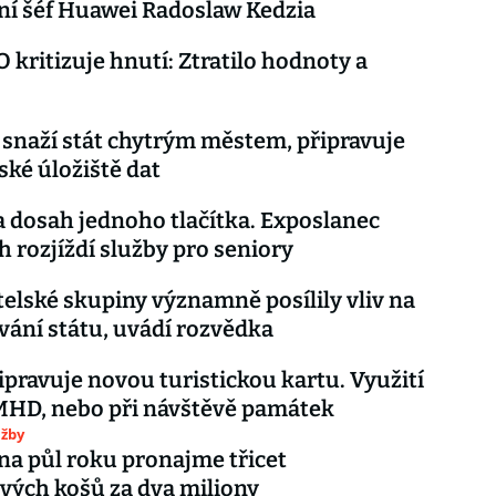
ní šéf Huawei Radoslaw Kedzia
 kritizuje hnutí: Ztratilo hodnoty a
 snaží stát chytrým městem, připravuje
ské úložiště dat
a dosah jednoho tlačítka. Exposlanec
 rozjíždí služby pro seniory
elské skupiny významně posílily vliv na
ání státu, uvádí rozvědka
ipravuje novou turistickou kartu. Využití
MHD, nebo při návštěvě památek
užby
 na půl roku pronajme třicet
ých košů za dva miliony