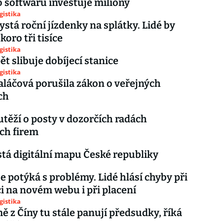
 softwaru investuje miliony
gistika
ystá roční jízdenky na splátky. Lidé by
skoro tři tisíce
gistika
ět slibuje dobíjecí stanice
gistika
Maláčová porušila zákon o veřejných
ch
outěží o posty v dozorčích radách
ch firem
stá digitální mapu České republiky
se potýká s problémy. Lidé hlásí chyby při
ci na novém webu i při placení
gistika
mě z Číny tu stále panují předsudky, říká