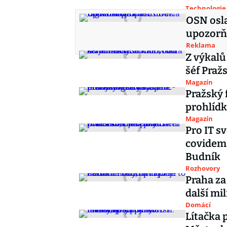
Technologie
OSN osla
upozorňu
Reklama
Z výkalů
šéf Praž
Magazín
Pražský 
prohlídk
Magazín
Pro IT sv
covidem,
Budník
Rozhovory
Praha za
další mil
Domácí
Lítačka p