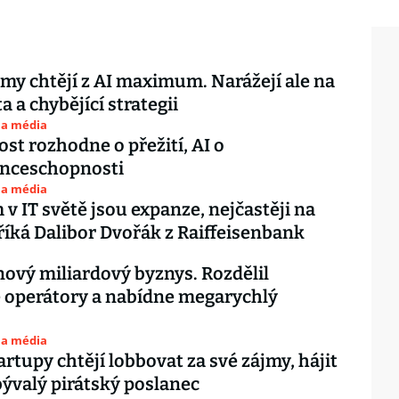
rmy chtějí z AI maximum. Narážejí ale na
a a chybějící strategii
 a média
st rozhodne o přežití, AI o
nceschopnosti
 a média
v IT světě jsou expanze, nejčastěji na
říká Dalibor Dvořák z Raiffeisenbank
ový miliardový byznys. Rozdělil
 operátory a nabídne megarychlý
 a média
artupy chtějí lobbovat za své zájmy, hájit
bývalý pirátský poslanec