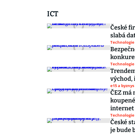
ICT
České fi
slabá dat
Technologie
Bezpečno
konkure
Technologie
Trendem 
východ, 
e15 a byznys
ČEZ má n
koupené
internet
Technologie
České st
je bude 