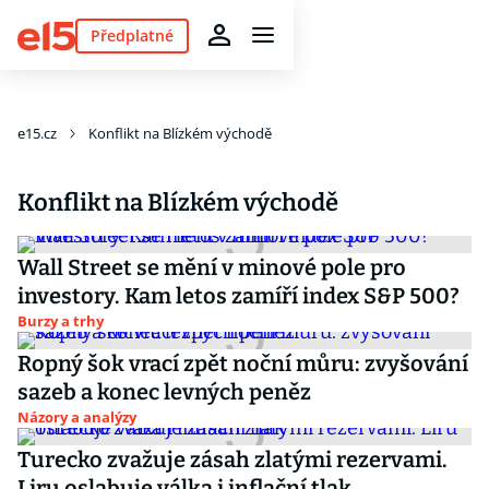
Předplatné
e15.cz
Konflikt na Blízkém východě
Konflikt na Blízkém východě
Wall Street se mění v minové pole pro
investory. Kam letos zamíří index S&P 500?
Burzy a trhy
Ropný šok vrací zpět noční můru: zvyšování
sazeb a konec levných peněz
Názory a analýzy
Turecko zvažuje zásah zlatými rezervami.
Liru oslabuje válka i inflační tlak