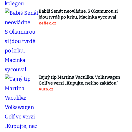
Babiš Senát neovládne. S Okamurou si
jdou tvrdě po krku, Macinka vycouval
Reflex.cz
Tajný tip Martina Vaculíka: Volkswagen
Golf ve verzi „Kupujte, než ho zakážou“
Auto.cz