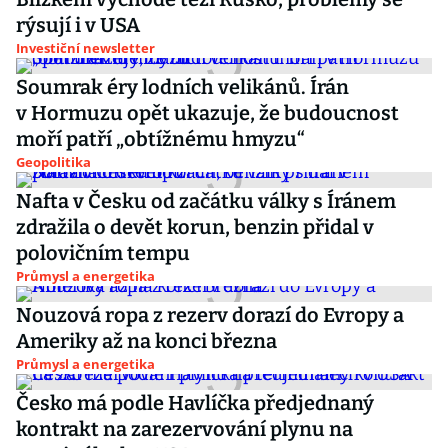
rýsují i v USA
Investiční newsletter
Soumrak éry lodních velikánů. Írán
v Hormuzu opět ukazuje, že budoucnost
moří patří „obtížnému hmyzu“
Geopolitika
Nafta v Česku od začátku války s Íránem
zdražila o devět korun, benzin přidal v
polovičním tempu
Průmysl a energetika
Nouzová ropa z rezerv dorazí do Evropy a
Ameriky až na konci března
Průmysl a energetika
Česko má podle Havlíčka předjednaný
kontrakt na zarezervování plynu na