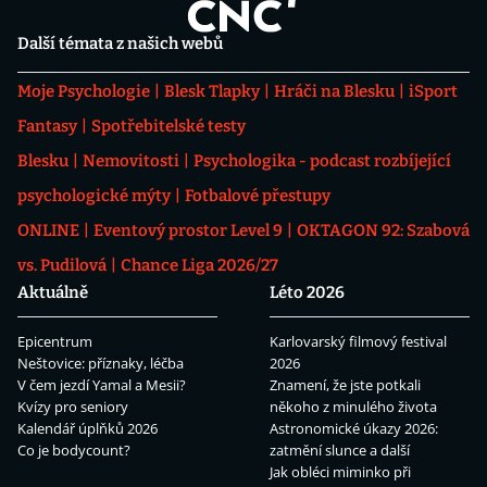
Další témata z našich webů
Moje Psychologie
Blesk Tlapky
Hráči na Blesku
iSport
Fantasy
Spotřebitelské testy
Blesku
Nemovitosti
Psychologika - podcast rozbíjející
psychologické mýty
Fotbalové přestupy
ONLINE
Eventový prostor Level 9
OKTAGON 92: Szabová
vs. Pudilová
Chance Liga 2026/27
Aktuálně
Léto 2026
Epicentrum
Karlovarský filmový festival
Neštovice: příznaky, léčba
2026
V čem jezdí Yamal a Mesii?
Znamení, že jste potkali
Kvízy pro seniory
někoho z minulého života
Kalendář úplňků 2026
Astronomické úkazy 2026:
Co je bodycount?
zatmění slunce a další
Jak obléci miminko při