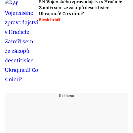
Šéf Vojenského zpravodajství v Hráčích:
Zamíří sem ze zákopů desetitisíce
Ukrajinců! Co s nimi?
Blesk hráči