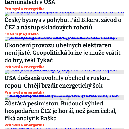
terminálech v USA
Průmysl a energetika
Český byznys v pohybu. Pád Bikera, závod o
ČEZ a nástup skladových robotů
Co vám (ne)uteklo
Ukončení provozu uhelných elektráren
není jisté. Geopolitická krize je může vrátit
do hry, řekl Tykač
Průmysl a energetika
USA dočasně uvolnily obchod s ruskou
ropou. Chtějí brzdit energetický šok
Průmysl a energetika
Zůstává pesimistou. Budoucí výhled
hospodaření ČEZ je horší, než jsem čekal,
říká analytik Raška
Průmysl a energetika