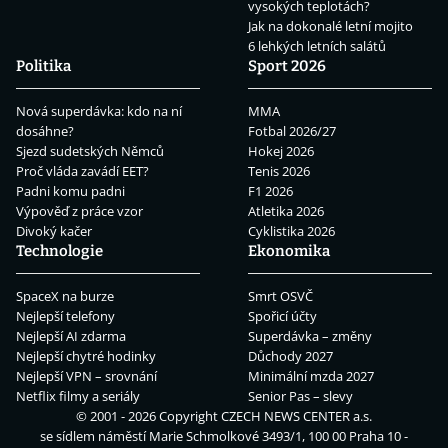
vysokých teplotách?
Jak na dokonalé letní mojito
6 lehkých letních salátů
Politika
Sport 2026
Nová superdávka: kdo na ní
MMA
dosáhne?
Fotbal 2026/27
Sjezd sudetských Němců
Hokej 2026
Proč vláda zavádí EET?
Tenis 2026
Padni komu padni
F1 2026
Výpověď z práce vzor
Atletika 2026
Divoký kačer
Cyklistika 2026
Technologie
Ekonomika
SpaceX na burze
Smrt OSVČ
Nejlepší telefony
Spořicí účty
Nejlepší AI zdarma
Superdávka – změny
Nejlepší chytré hodinky
Důchody 2027
Nejlepší VPN – srovnání
Minimální mzda 2027
Netflix filmy a seriály
Senior Pas – slevy
© 2001 - 2026 Copyright
CZECH NEWS CENTER a.s.
se sídlem náměstí Marie Schmolkové 3493/1, 100 00 Praha 10 -