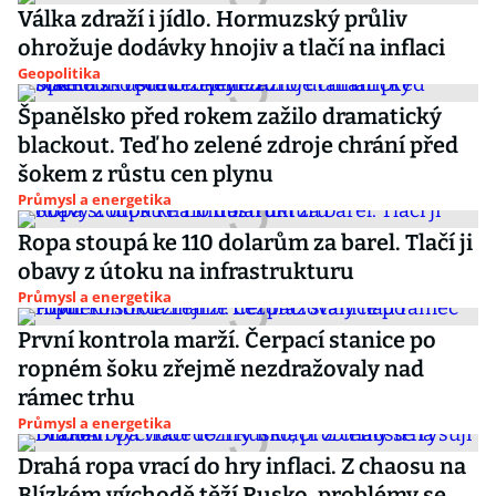
Válka zdraží i jídlo. Hormuzský průliv
ohrožuje dodávky hnojiv a tlačí na inflaci
Geopolitika
Španělsko před rokem zažilo dramatický
blackout. Teď ho zelené zdroje chrání před
šokem z růstu cen plynu
Průmysl a energetika
Ropa stoupá ke 110 dolarům za barel. Tlačí ji
obavy z útoku na infrastrukturu
Průmysl a energetika
První kontrola marží. Čerpací stanice po
ropném šoku zřejmě nezdražovaly nad
rámec trhu
Průmysl a energetika
Drahá ropa vrací do hry inflaci. Z chaosu na
Blízkém východě těží Rusko, problémy se