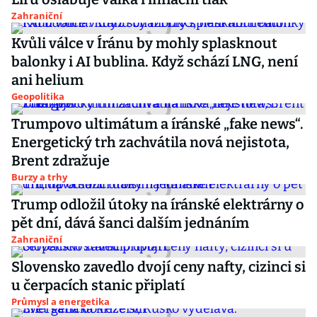
Zahraniční
Kvůli válce v Íránu by mohly splasknout
balonky i AI bublina. Když schází LNG, není
ani helium
Geopolitika
Trumpovo ultimátum a íránské „fake news“.
Energetický trh zachvátila nová nejistota,
Brent zdražuje
Burzy a trhy
Trump odložil útoky na íránské elektrárny o
pět dní, dává šanci dalším jednáním
Zahraniční
Slovensko zavedlo dvojí ceny nafty, cizinci si
u čerpacích stanic připlatí
Průmysl a energetika