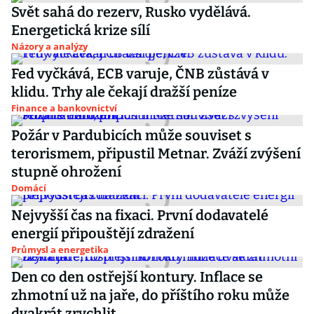
Svět sahá do rezerv, Rusko vydělává.
Energetická krize sílí
Názory a analýzy
Fed vyčkává, ECB varuje, ČNB zůstává v
klidu. Trhy ale čekají dražší peníze
Finance a bankovnictví
Požár v Pardubicích může souviset s
terorismem, připustil Metnar. Zváží zvýšení
stupně ohrožení
Domácí
Nejvyšší čas na fixaci. První dodavatelé
energií připouštějí zdražení
Průmysl a energetika
Den co den ostřejší kontury. Inflace se
zhmotní už na jaře, do příštího roku může
dvakrát zrychlit