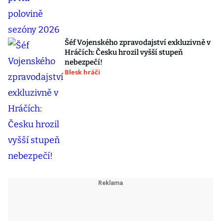
Šéf Vojenského zpravodajství exkluzivně v
Hráčích: Česku hrozil vyšší stupeň
nebezpečí!
Blesk hráči