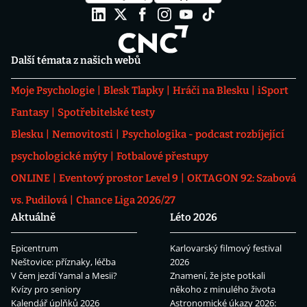
Další témata z našich webů
Moje Psychologie
Blesk Tlapky
Hráči na Blesku
iSport
Fantasy
Spotřebitelské testy
Blesku
Nemovitosti
Psychologika - podcast rozbíjející
psychologické mýty
Fotbalové přestupy
ONLINE
Eventový prostor Level 9
OKTAGON 92: Szabová
vs. Pudilová
Chance Liga 2026/27
Aktuálně
Léto 2026
Epicentrum
Karlovarský filmový festival
Neštovice: příznaky, léčba
2026
V čem jezdí Yamal a Mesii?
Znamení, že jste potkali
Kvízy pro seniory
někoho z minulého života
Kalendář úplňků 2026
Astronomické úkazy 2026: