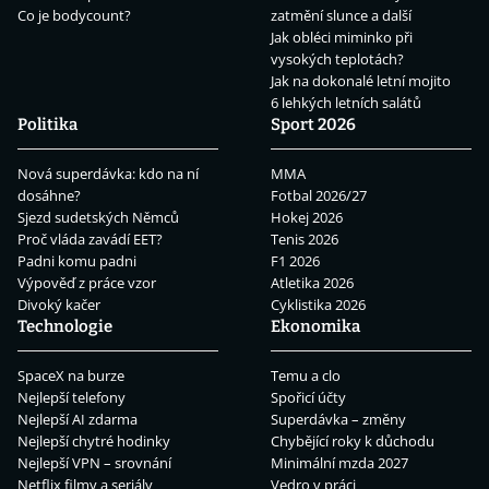
Co je bodycount?
zatmění slunce a další
Jak obléci miminko při
vysokých teplotách?
Jak na dokonalé letní mojito
6 lehkých letních salátů
Politika
Sport 2026
Nová superdávka: kdo na ní
MMA
dosáhne?
Fotbal 2026/27
Sjezd sudetských Němců
Hokej 2026
Proč vláda zavádí EET?
Tenis 2026
Padni komu padni
F1 2026
Výpověď z práce vzor
Atletika 2026
Divoký kačer
Cyklistika 2026
Technologie
Ekonomika
SpaceX na burze
Temu a clo
Nejlepší telefony
Spořicí účty
Nejlepší AI zdarma
Superdávka – změny
Nejlepší chytré hodinky
Chybějící roky k důchodu
Nejlepší VPN – srovnání
Minimální mzda 2027
Netflix filmy a seriály
Vedro v práci