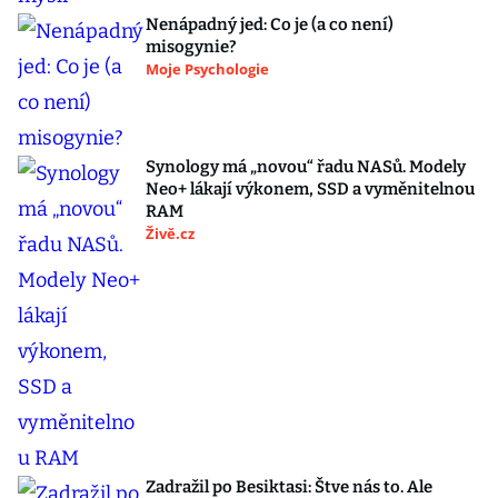
Nenápadný jed: Co je (a co není)
misogynie?
Moje Psychologie
Synology má „novou“ řadu NASů. Modely
Neo+ lákají výkonem, SSD a vyměnitelnou
RAM
Živě.cz
Zadražil po Besiktasi: Štve nás to. Ale