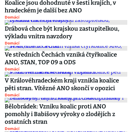
Koalice jsou dohodnuté v šesti krajích, v
hradeckém je další bez ANO
Domácí
Drábová chce být krajskou zastupitelkou,
výkladu vnitra navzdory
Domácí
Ve středních Čechách vzniká čtyřkoalice
ANO, STAN, TOP 09 a ODS
Domácí
V Královéhradeckém kraji vznikla koalice
pěti stran. Vítězné ANO skončí v opozici
Domácí
Bělobrádek: Vzniku koalic proti ANO
pomohly i Babišovy výroky o zlodějích z
ostatních stran
Domácí