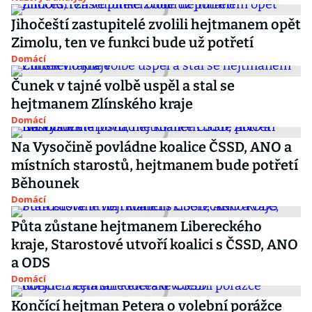
Jihočeští zastupitelé zvolili hejtmanem opět
Zimolu, ten ve funkci bude už potřetí
Domácí
Čunek v tajné volbě uspěl a stal se
hejtmanem Zlínského kraje
Domácí
Na Vysočině povládne koalice ČSSD, ANO a
místních starostů, hejtmanem bude potřetí
Běhounek
Domácí
Půta zůstane hejtmanem Libereckého
kraje, Starostové utvoří koalici s ČSSD, ANO
a ODS
Domácí
Končící hejtman Petera o volební porážce