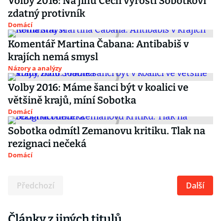
Volby 2016: Na jihu Čech vyrostl Sobotkovi
zdatný protivník
Domácí
Komentář Martina Čabana: Antibabiš v
krajích nemá smysl
Názory a analýzy
Volby 2016: Máme šanci být v koalici ve
většině krajů, míní Sobotka
Domácí
Sobotka odmítl Zemanovu kritiku. Tlak na
rezignaci nečeká
Domácí
Předchozí
Další
Články z jiných titulů