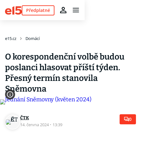
Předplatné
e15.cz
Domácí
O korespondenční volbě budou
poslanci hlasovat příští týden.
Přesný termín stanovila
Sněmovna
ČTK
0
14. června 2024
·
13:39