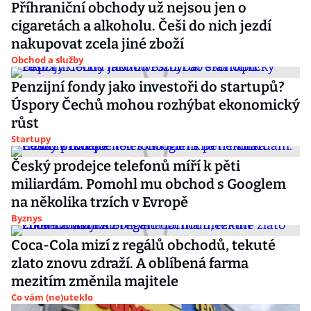
Příhraniční obchody už nejsou jen o
cigaretách a alkoholu. Češi do nich jezdí
nakupovat zcela jiné zboží
Obchod a služby
Penzijní fondy jako investoři do startupů?
Úspory Čechů mohou rozhýbat ekonomický
růst
Startupy
Český prodejce telefonů míří k pěti
miliardám. Pomohl mu obchod s Googlem
na několika trzích v Evropě
Byznys
Coca-Cola mizí z regálů obchodů, tekuté
zlato znovu zdraží. A oblíbená farma
mezitím změnila majitele
Co vám (ne)uteklo