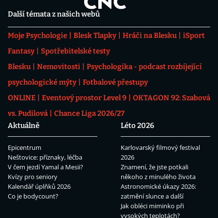
Další témata z našich webů
Moje Psychologie
Blesk Tlapky
Hráči na Blesku
iSport
Fantasy
Spotřebitelské testy
Blesku
Nemovitosti
Psychologika - podcast rozbíjející
psychologické mýty
Fotbalové přestupy
ONLINE
Eventový prostor Level 9
OKTAGON 92: Szabová
vs. Pudilová
Chance Liga 2026/27
Aktuálně
Léto 2026
Epicentrum
Karlovarský filmový festival
Neštovice: příznaky, léčba
2026
V čem jezdí Yamal a Mesii?
Znamení, že jste potkali
Kvízy pro seniory
někoho z minulého života
Kalendář úplňků 2026
Astronomické úkazy 2026:
Co je bodycount?
zatmění slunce a další
Jak obléci miminko při
vysokých teplotách?