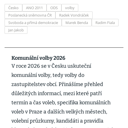
Česko
ANO 2011
ODS
volby
Poslanecká sněmovna ČR
Radek Vondráček
Svoboda a přímá demokracie
Marek Benda
Radim Fiala
Jan Jakob
Komunální volby 2026
V roce 2026 se v Česku uskuteční
komunální volby, tedy volby do
zastupitelstev obcí. Přinášíme přehled
důležitých informací, mezi které patří
termín a čas voleb, specifika komunálních
voleb v Praze a dalších velkých městech,
volební průzkumy, kandidáti a pravidla