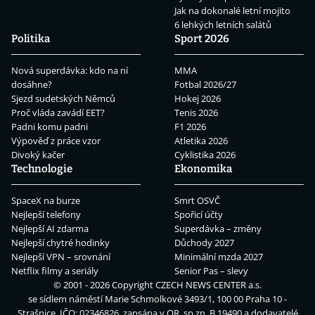
Jak na dokonalé letní mojito
6 lehkých letních salátů
Politika
Sport 2026
Nová superdávka: kdo na ní
MMA
dosáhne?
Fotbal 2026/27
Sjezd sudetských Němců
Hokej 2026
Proč vláda zavádí EET?
Tenis 2026
Padni komu padni
F1 2026
Výpověď z práce vzor
Atletika 2026
Divoký kačer
Cyklistika 2026
Technologie
Ekonomika
SpaceX na burze
Smrt OSVČ
Nejlepší telefony
Spořicí účty
Nejlepší AI zdarma
Superdávka – změny
Nejlepší chytré hodinky
Důchody 2027
Nejlepší VPN – srovnání
Minimální mzda 2027
Netflix filmy a seriály
Senior Pas – slevy
© 2001 - 2026 Copyright
CZECH NEWS CENTER a.s.
se sídlem náměstí Marie Schmolkové 3493/1, 100 00 Praha 10 -
Strašnice, IČO: 02346826, zapsána v OR, sp.zn. B 19490 a dodavatelé