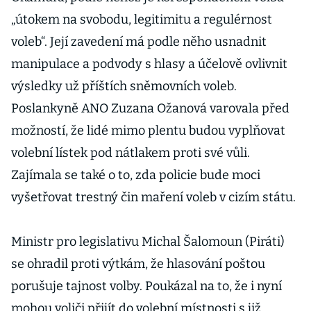
„útokem na svobodu, legitimitu a regulérnost
voleb“. Její zavedení má podle něho usnadnit
manipulace a podvody s hlasy a účelově ovlivnit
výsledky už příštích sněmovních voleb.
Poslankyně ANO Zuzana Ožanová varovala před
možností, že lidé mimo plentu budou vyplňovat
volební lístek pod nátlakem proti své vůli.
Zajímala se také o to, zda policie bude moci
vyšetřovat trestný čin maření voleb v cizím státu.
Ministr pro legislativu Michal Šalomoun (Piráti)
se ohradil proti výtkám, že hlasování poštou
porušuje tajnost volby. Poukázal na to, že i nyní
mohou voliči přijít do volební místnosti s již