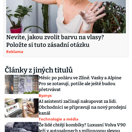
Nevíte, jakou zvolit barvu na vlasy?
Položte si tuto zásadní otázku
Reklama
Články z jiných titulů
Měsíc po požáru ve Zlíně. Vasky a Alpine
Pro se zotavují, potíže ale ještě budou
přetrvávat
Byznys
AI asistenti začínají nakupovat za lidi.
Obchodníci se připravují na nový prodejní
kanál
Technologie a média
Že lidé chtějí kombíky? Luxusní Volva V90
leží v autosalonech s milionovou slevou