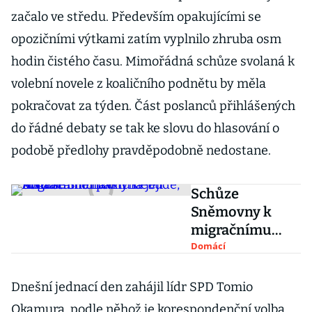
začalo ve středu. Především opakujícími se
opozičními výtkami zatím vyplnilo zhruba osm
hodin čistého času. Mimořádná schůze svolaná k
volební novele z koaličního podnětu by měla
pokračovat za týden. Část poslanců přihlášených
do řádné debaty se tak ke slovu do hlasování o
podobě předlohy pravděpodobně nedostane.
Schůze
Sněmovny k
migračnímu
paktu nebude,
Domácí
ANO stáhlo
návrh na její
Dnešní jednací den zahájil lídr SPD Tomio
konání
Okamura, podle něhož je korespondenční volba