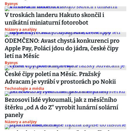
Byznys
V troskách landeru Hakuto skončil i
unikátní miniaturní fotorobot
Názory a analýzy
ODEMČENO: Avast chystá konkurenci pro
Apple Pay, Poláci jdou do jádra, české čipy
letí na Měsíc
Byznys
České čipy poletí na Měsíc. Pražský
Advacam je vyrábí v prostorách po Nokii
Technologie a média
Bezosovi lidé vykoumali, jak z měsíčního
štěrku „od A do Z“ vyrobit lunární solární
panely
Názory a analýzy