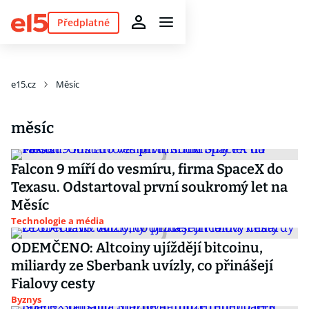
Předplatné
e15.cz
Měsíc
měsíc
Falcon 9 míří do vesmíru, firma SpaceX do
Texasu. Odstartoval první soukromý let na
Měsíc
Technologie a média
ODEMČENO: Altcoiny ujíždějí bitcoinu,
miliardy ze Sberbank uvízly, co přinášejí
Fialovy cesty
Byznys