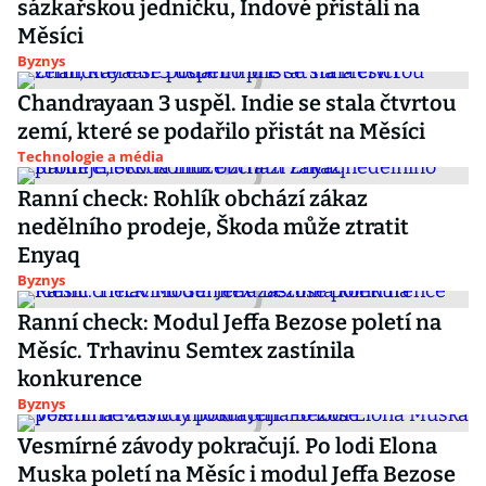
sázkařskou jedničku, Indové přistáli na
Měsíci
Byznys
Chandrayaan 3 uspěl. Indie se stala čtvrtou
zemí, které se podařilo přistát na Měsíci
Technologie a média
Ranní check: Rohlík obchází zákaz
nedělního prodeje, Škoda může ztratit
Enyaq
Byznys
Ranní check: Modul Jeffa Bezose poletí na
Měsíc. Trhavinu Semtex zastínila
konkurence
Byznys
Vesmírné závody pokračují. Po lodi Elona
Muska poletí na Měsíc i modul Jeffa Bezose