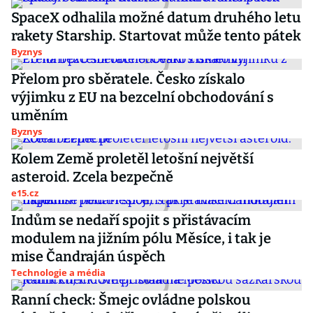
SpaceX odhalila možné datum druhého letu
rakety Starship. Startovat může tento pátek
Byznys
Přelom pro sběratele. Česko získalo
výjimku z EU na bezcelní obchodování s
uměním
Byznys
Kolem Země proletěl letošní největší
asteroid. Zcela bezpečně
e15.cz
Indům se nedaří spojit s přistávacím
modulem na jižním pólu Měsíce, i tak je
mise Čandraján úspěch
Technologie a média
Ranní check: Šmejc ovládne polskou