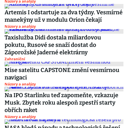
Názory a analýzy
Artemis I odstartuje za dva týdny. Vesmírné
manekýny už v modulu Orion čekají
Názory a analýzy
Taxislužba Didi dostala miliardovou
pokutu, Rusové se snaží dostat do
Záporožské Jaderné elektrárny
Zahraniční
Mise satelitu CAPSTONE změní vesmírnou
navigaci
Názory a analýzy
Na IPO Starlinku teď zapomeňte, vzkazuje
Musk. Zbytek roku alespoň zpestří starty
obřích raket
Názory a analýzy
NASA hledá nápady a technologická řešení