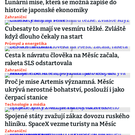
Lunární mise, která se možná zapíše do
historie japonské ekonomiky
Zahraniční
Cubesaty to mají ve vesmíru těžké. Zvláště
když dlouho čekaly na start
Průmysl a energetika
Cesta k návratu člověka na Měsíc začala,
raketa SLS odstartovala
Zahraniční
Proč je mise Artemis významná. Měsíc
ukrývá nerostné bohatství, poslouží i jako
čerpací stanice
Technologie a média
Spojené státy zvažují zákaz dovozu ruského
hliníku. SpaceX vezme turisty na Měsíc
Zahraniční