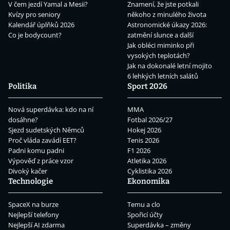
V čem jezdí Yamal a Mesii?
Znamení, že jste potkali
Kvízy pro seniory
někoho z minulého života
Kalendář úplňků 2026
Astronomické úkazy 2026:
Co je bodycount?
zatmění slunce a další
Jak obléci miminko při
vysokých teplotách?
Jak na dokonalé letní mojito
6 lehkých letních salátů
Politika
Sport 2026
Nová superdávka: kdo na ní
MMA
dosáhne?
Fotbal 2026/27
Sjezd sudetských Němců
Hokej 2026
Proč vláda zavádí EET?
Tenis 2026
Padni komu padni
F1 2026
Výpověď z práce vzor
Atletika 2026
Divoký kačer
Cyklistika 2026
Technologie
Ekonomika
SpaceX na burze
Temu a clo
Nejlepší telefony
Spořicí účty
Nejlepší AI zdarma
Superdávka – změny