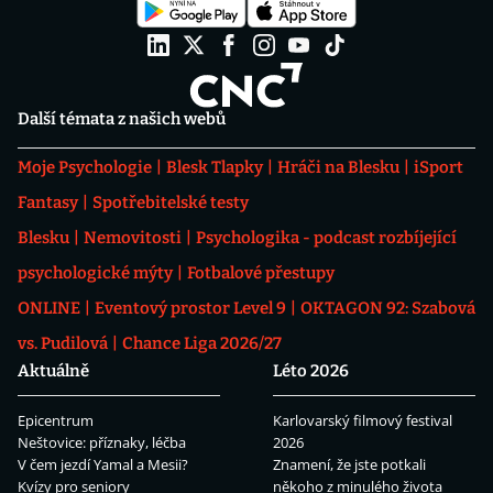
Další témata z našich webů
Moje Psychologie
Blesk Tlapky
Hráči na Blesku
iSport
Fantasy
Spotřebitelské testy
Blesku
Nemovitosti
Psychologika - podcast rozbíjející
psychologické mýty
Fotbalové přestupy
ONLINE
Eventový prostor Level 9
OKTAGON 92: Szabová
vs. Pudilová
Chance Liga 2026/27
Aktuálně
Léto 2026
Epicentrum
Karlovarský filmový festival
Neštovice: příznaky, léčba
2026
V čem jezdí Yamal a Mesii?
Znamení, že jste potkali
Kvízy pro seniory
někoho z minulého života