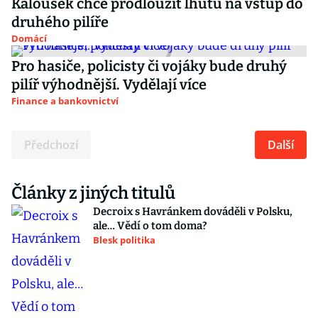
Kalousek chce prodloužit lhůtu na vstup do
druhého pilíře
Domácí
Pro hasiče, policisty či vojáky bude druhý
pilíř výhodnější. Vydělají více
Finance a bankovnictví
Předchozí
Další
Články z jiných titulů
Decroix s Havránkem dováděli v Polsku,
ale… Vědí o tom doma?
Blesk politika