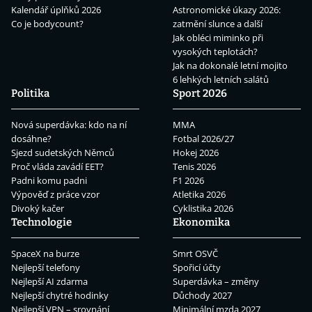
Kalendář úplňků 2026
Astronomické úkazy 2026:
Co je bodycount?
zatmění slunce a další
Jak obléci miminko při
vysokých teplotách?
Jak na dokonalé letní mojito
6 lehkých letních salátů
Politika
Sport 2026
Nová superdávka: kdo na ní
MMA
dosáhne?
Fotbal 2026/27
Sjezd sudetských Němců
Hokej 2026
Proč vláda zavádí EET?
Tenis 2026
Padni komu padni
F1 2026
Výpověď z práce vzor
Atletika 2026
Divoký kačer
Cyklistika 2026
Technologie
Ekonomika
SpaceX na burze
Smrt OSVČ
Nejlepší telefony
Spořicí účty
Nejlepší AI zdarma
Superdávka – změny
Nejlepší chytré hodinky
Důchody 2027
Nejlepší VPN – srovnání
Minimální mzda 2027