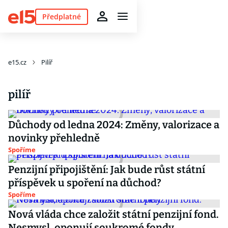
Předplatné
e15.cz
Pilíř
pilíř
Důchody od ledna 2024: Změny, valorizace a
novinky přehledně
Spoříme
Penzijní připojištění: Jak bude růst státní
příspěvek u spoření na důchod?
Spoříme
Nová vláda chce založit státní penzijní fond.
Nesmysl, oponují soukromé fondy