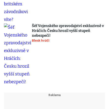
Šéf Vojenského zpravodajství exkluzivně v
Hráčích: Česku hrozil vyšší stupeň
nebezpečí!
Blesk hráči