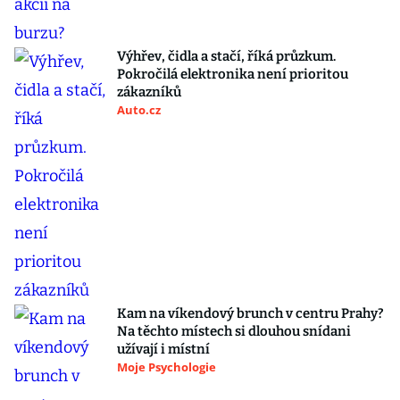
Výhřev, čidla a stačí, říká průzkum.
Pokročilá elektronika není prioritou
zákazníků
Auto.cz
Kam na víkendový brunch v centru Prahy?
Na těchto místech si dlouhou snídani
užívají i místní
Moje Psychologie