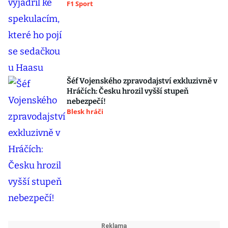
F1 Sport
Šéf Vojenského zpravodajství exkluzivně v
Hráčích: Česku hrozil vyšší stupeň
nebezpečí!
Blesk hráči