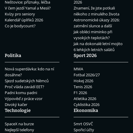
Neštovice: příznaky, léčba
2026
V čem jezdí Yamal a Mesii?
Znamení, že jste potkali
Kvízy pro seniory
někoho z minulého života
Kalendář úplňků 2026
Astronomické úkazy 2026:
Co je bodycount?
zatmění slunce a další
Jak obléci miminko při
vysokých teplotách?
Jak na dokonalé letní mojito
6 lehkých letních salátů
Politika
Sport 2026
Nová superdávka: kdo na ní
MMA
dosáhne?
Fotbal 2026/27
Sjezd sudetských Němců
Hokej 2026
Proč vláda zavádí EET?
Tenis 2026
Padni komu padni
F1 2026
Výpověď z práce vzor
Atletika 2026
Divoký kačer
Cyklistika 2026
Technologie
Ekonomika
SpaceX na burze
Smrt OSVČ
Nejlepší telefony
Spořicí účty