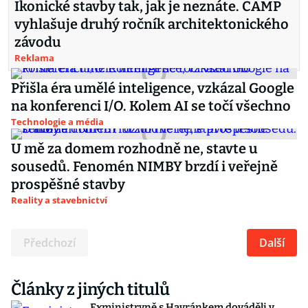
Ikonické stavby tak, jak je neznáte. CAMP
vyhlašuje druhý ročník architektonického
závodu
Reklama
Přišla éra umělé inteligence, vzkázal Google
na konferenci I/O. Kolem AI se točí všechno
Technologie a média
U mě za domem rozhodně ne, stavte u
sousedů. Fenomén NIMBY brzdí i veřejně
prospěšné stavby
Reality a stavebnictví
Předchozí
Další
Články z jiných titulů
Exministryně s Havránkem dováděli v