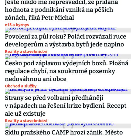
Ještě nikdo mě nepřesvědčil, že přidaná
hodnota z podnikání vzniká na pěších
zónách, říká Petr Michal
e15 a byznys
Povolení za půl roku? Poláci rozvázali ruce
developerům a výstavba bytů jede naplno
Reality a stavebnictví
Česko pod záplavou výdejních boxů. Plošná
regulace chybí, na soukromé pozemky
nedosáhnou ani obce
Obchod a služby
Strany se před volbami předhánějí
v nápadech na řešení krize bydlení. Recept
ale už existuje
Reality a stavebnictví
Sídlu pražského CAMP hrozí zánik. Město