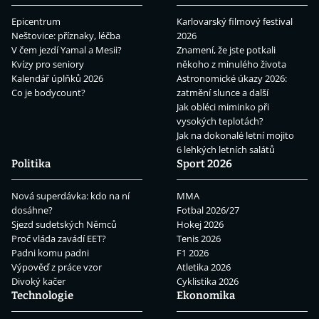
Epicentrum
Karlovarský filmový festival
Neštovice: příznaky, léčba
2026
V čem jezdí Yamal a Mesii?
Znamení, že jste potkali
Kvízy pro seniory
někoho z minulého života
Kalendář úplňků 2026
Astronomické úkazy 2026:
Co je bodycount?
zatmění slunce a další
Jak obléci miminko při
vysokých teplotách?
Jak na dokonalé letní mojito
6 lehkých letních salátů
Politika
Sport 2026
Nová superdávka: kdo na ní
MMA
dosáhne?
Fotbal 2026/27
Sjezd sudetských Němců
Hokej 2026
Proč vláda zavádí EET?
Tenis 2026
Padni komu padni
F1 2026
Výpověď z práce vzor
Atletika 2026
Divoký kačer
Cyklistika 2026
Technologie
Ekonomika