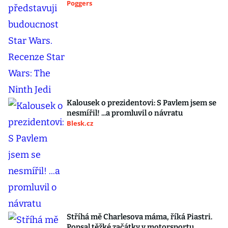
Poggers
Kalousek o prezidentovi: S Pavlem jsem se
nesmířil! ...a promluvil o návratu
Blesk.cz
Stříhá mě Charlesova máma, říká Piastri.
Popsal těžké začátky v motorsportu