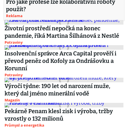
Pro jaké profese lze kolaborativní roboty
použít?
Reklama
Životní prostředí nepočká na konec
pandemie, říká Martina Šilhánová z Nestlé
Potraviny
Insolvenční správce Arca Capital prověří i
převod peněz od Kofoly za Ondrášovku a
Korunní
Potraviny
Výročí týdne: 190 let od narození muže,
který dal jméno minerální vodě
Magazín
Pekárně Penam klesl zisk i výroba, tržby
vzrostly o 132 milionů
Průmysl a energetika