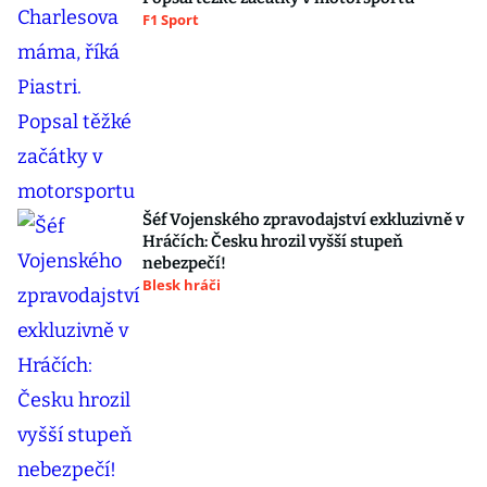
F1 Sport
Šéf Vojenského zpravodajství exkluzivně v
Hráčích: Česku hrozil vyšší stupeň
nebezpečí!
Blesk hráči