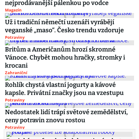
nejprodávanější pálenkou po vodce
Magazín
Už i tradiční němečtí uzenáři vyrábějí
veganské „maso“. Česko trendu vzdoruje
Potraviny
Britům a Američanům hrozí skromné
Vánoce. Chybět mohou hračky, stromky i
krocani
Zahraniční
Rohlík chystá vlastní jogurty a kávové
kapsle. Privátní značky jsou na vzestupu
Potraviny
Nedostatek lidí trápí světové zemědělství,
ceny potravin znovu rostou
Potraviny