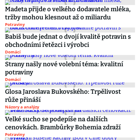
Madeta přijde o velkého dodavatele mléka,
tržby mohou klesnout až o miliardu
Potraviny
Babiš bude jednat o dvojí kvalitě potravin s
obchodními řetězci i výrobci
Domácí
Strany našly nové volební téma: kvalitní
potraviny
Domácí
Glosa Jaroslava Bukovského: Trpělivost
růže přináší
Názory a analýzy
Velké sucho se podepíše na dalších
cenovkách. Brambůrky Bohemia zdraží
Potraviny