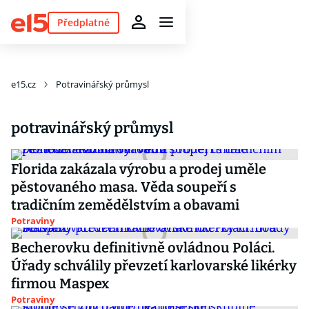
Předplatné
e15.cz
Potravinářský průmysl
potravinářský průmysl
Florida zakázala výrobu a prodej uměle
pěstovaného masa. Věda soupeří s
tradičním zemědělstvím a obavami
Potraviny
Becherovku definitivně ovládnou Poláci.
Úřady schválily převzetí karlovarské likérky
firmou Maspex
Potraviny