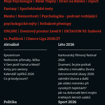
Moje Psychologie
Blesk Tlapky
Hráči na Blesku
iSport
Fantasy
Spotřebitelské testy
Blesku
Nemovitosti
Psychologika - podcast rozbíjející
psychologické mýty
Fotbalové přestupy
ONLINE
Eventový prostor Level 9
OKTAGON 92: Szabová
vs. Pudilová
Chance Liga 2026/27
Aktuálně
Léto 2026
Epicentrum
Karlovarský filmový festival
Neštovice: příznaky, léčba
2026
V čem jezdí Yamal a Mesii?
Znamení, že jste potkali
Kvízy pro seniory
někoho z minulého života
Kalendář úplňků 2026
Astronomické úkazy 2026:
Co je bodycount?
zatmění slunce a další
Jak obléci miminko při
vysokých teplotách?
Jak na dokonalé letní mojito
6 lehkých letních salátů
Politika
Sport 2026