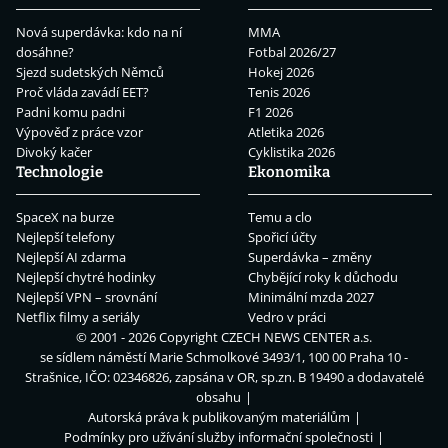
Nová superdávka: kdo na ní
MMA
dosáhne?
Fotbal 2026/27
Sjezd sudetských Němců
Hokej 2026
Proč vláda zavádí EET?
Tenis 2026
Padni komu padni
F1 2026
Výpověď z práce vzor
Atletika 2026
Divoký kačer
Cyklistika 2026
Technologie
Ekonomika
SpaceX na burze
Temu a clo
Nejlepší telefony
Spořicí účty
Nejlepší AI zdarma
Superdávka – změny
Nejlepší chytré hodinky
Chybějící roky k důchodu
Nejlepší VPN – srovnání
Minimální mzda 2027
Netflix filmy a seriály
Vedro v práci
© 2001 - 2026 Copyright
CZECH NEWS CENTER a.s.
se sídlem náměstí Marie Schmolkové 3493/1, 100 00 Praha 10 -
Strašnice, IČO: 02346826, zapsána v OR, sp.zn. B 19490 a dodavatelé
obsahu
Autorská práva k publikovaným materiálům
Podmínky pro užívání služby informační společnosti