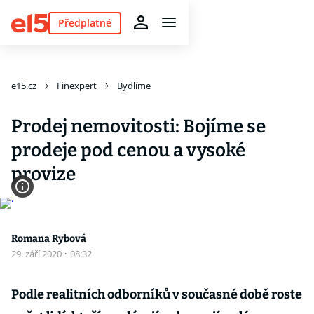
Předplatné
e15.cz
Finexpert
Bydlíme
Prodej nemovitosti: Bojíme se
prodeje pod cenou a vysoké
provize
Romana Rybová
29. září 2020
·
08:32
Podle realitních odborníků v současné době roste