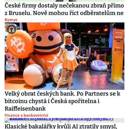
České firmy dostaly nečekanou zbraň přímo
z Bruselu. Nově mohou říct odběratelům ne
Byznys
Velký obrat českých bank. Po Partners se k
bitcoinu chystá i Česká spořitelna i
Raiffeisenbank
Finance a bankovnictví
Klasické bakalářky kvůli AI ztratily smysl,