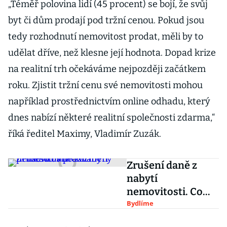
„Téměř polovina lidí (45 procent) se bojí, že svůj
byt či dům prodají pod tržní cenou. Pokud jsou
tedy rozhodnutí nemovitost prodat, měli by to
udělat dříve, než klesne její hodnota. Dopad krize
na realitní trh očekáváme nejpozději začátkem
roku. Zjistit tržní cenu své nemovitosti mohou
například prostřednictvím online odhadu, který
dnes nabízí některé realitní společnosti zdarma,“
říká ředitel Maximy, Vladimír Zuzák.
Zrušení daně z
nabytí
nemovitosti. Co
změny přinesou v
Bydlíme
praxi?