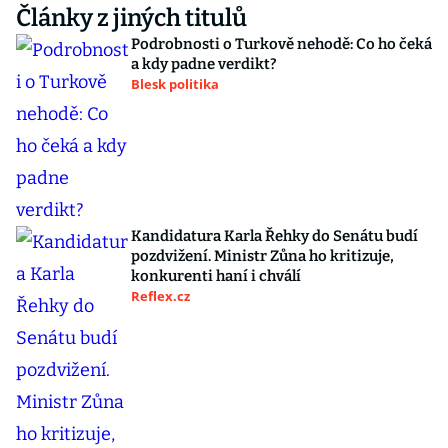
Články z jiných titulů
Podrobnosti o Turkově nehodě: Co ho čeká
a kdy padne verdikt?
Blesk politika
Kandidatura Karla Řehky do Senátu budí
pozdvižení. Ministr Zůna ho kritizuje,
konkurenti haní i chválí
Reflex.cz