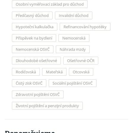
Osobní vyměřovací základ pro důchod
Předčasný důchod
Invalidní důchod
Hypoteční kalkulačka
Refinancování hypotéky
Příspěvek na bydlení
Nemocenská
Nemocenská OSVČ
Náhrada mzdy
Dlouhodobé ošetřovné
Ošetřovné OČR
Rodičovská
Mateřská
Otcovská
Čistý zisk OSVČ
Sociální pojištění OSVČ
Zdravotní pojištění OSVČ
Životní pojištění a penzijní produkty