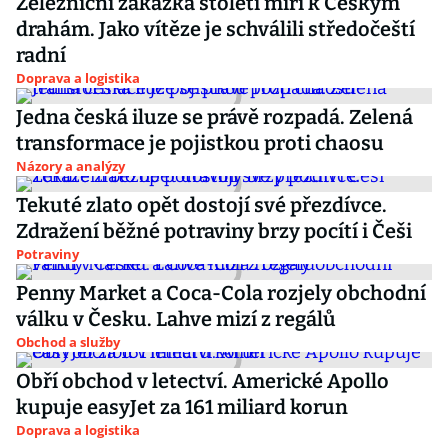
Železniční zakázka století míří k Českým
drahám. Jako vítěze je schválili středočeští
radní
Doprava a logistika
Jedna česká iluze se právě rozpadá. Zelená
transformace je pojistkou proti chaosu
Názory a analýzy
Tekuté zlato opět dostojí své přezdívce.
Zdražení běžné potraviny brzy pocítí i Češi
Potraviny
Penny Market a Coca-Cola rozjely obchodní
válku v Česku. Lahve mizí z regálů
Obchod a služby
Obří obchod v letectví. Americké Apollo
kupuje easyJet za 161 miliard korun
Doprava a logistika