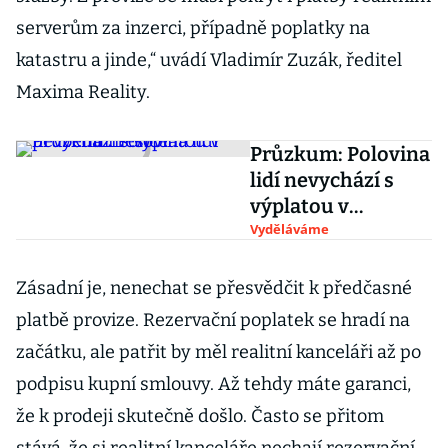
serverům za inzerci, případně poplatky na
katastru a jinde,“ uvádí Vladimír Zuzák, ředitel
Maxima Reality.
Průzkum: Polovina
lidí nevychází s
výplatou v
průběhu měsíce
Vyděláváme
Zásadní je, nenechat se přesvědčit k předčasné
platbě provize. Rezervační poplatek se hradí na
začátku, ale patřit by měl realitní kanceláři až po
podpisu kupní smlouvy. Až tehdy máte garanci,
že k prodeji skutečně došlo. Často se přitom