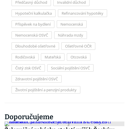
Předčasný důchod
Invalidní důchod
Hypoteční kalkulačka
Refinancování hypotéky
Příspěvek na bydlení
Nemocenská
Nemocenská OSVČ
Náhrada mzdy
Dlouhodobé ošetřovné
Ošetřovné OČR
Rodičovská
Mateřská
Otcovská
Čistý zisk OSVČ
Sociální pojištění OSVČ
Zdravotní pojištění OSVČ
Životní pojištění a penzijní produkty
Doporučujeme