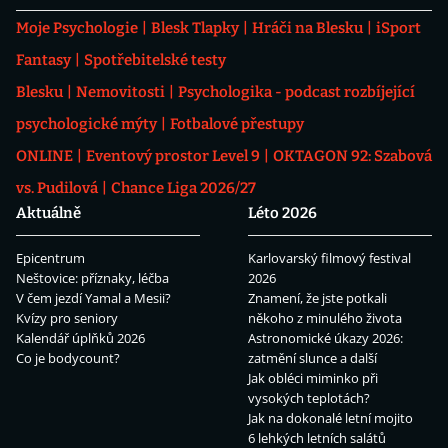
Moje Psychologie
Blesk Tlapky
Hráči na Blesku
iSport
Fantasy
Spotřebitelské testy
Blesku
Nemovitosti
Psychologika - podcast rozbíjející
psychologické mýty
Fotbalové přestupy
ONLINE
Eventový prostor Level 9
OKTAGON 92: Szabová
vs. Pudilová
Chance Liga 2026/27
Aktuálně
Léto 2026
Epicentrum
Karlovarský filmový festival
Neštovice: příznaky, léčba
2026
V čem jezdí Yamal a Mesii?
Znamení, že jste potkali
Kvízy pro seniory
někoho z minulého života
Kalendář úplňků 2026
Astronomické úkazy 2026:
Co je bodycount?
zatmění slunce a další
Jak obléci miminko při
vysokých teplotách?
Jak na dokonalé letní mojito
6 lehkých letních salátů