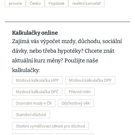
provize
Česko
Poplatek
realitní kancelář
Kalkulačky online
Zajímá vás výpočet mzdy, důchodu, sociální
dávky, nebo třeba hypotéky? Chcete znát
aktuální kurz měny? Použijte naše
kalkulačky:
Mzdová kalkulačka HPP
Mzdová kalkulačka DPP
Mzdová kalkulačka DPČ
Převod měn
Srovnání mzdy v ČR
Důchodový věk
Starobní důchod
Osobní vyměřovací základ pro důchod