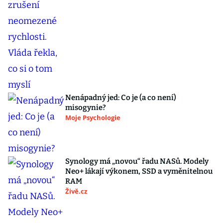
Nenápadný jed: Co je (a co není)
misogynie?
Moje Psychologie
Synology má „novou“ řadu NASů. Modely
Neo+ lákají výkonem, SSD a vyměnitelnou
RAM
Živě.cz