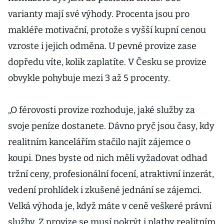
varianty mají své výhody. Procenta jsou pro
makléře motivační, protože s vyšší kupní cenou
vzroste i jejich odměna. U pevné provize zase
dopředu víte, kolik zaplatíte. V Česku se provize
obvykle pohybuje mezi 3 až 5 procenty.
„O férovosti provize rozhoduje, jaké služby za
svoje peníze dostanete. Dávno pryč jsou časy, kdy
realitním kancelářím stačilo najít zájemce o
koupi. Dnes byste od nich měli vyžadovat odhad
tržní ceny, profesionální focení, atraktivní inzerát,
vedení prohlídek i zkušené jednání se zájemci.
Velká výhoda je, když máte v ceně veškeré právní
služby. Z provize se musí pokrýt i platby realitním