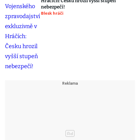
Hráčích: Česku hrozil vyšší stupeň
nebezpečí!
Blesk hráči