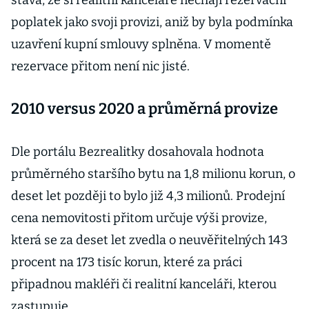
stává, že si realitní kanceláře nechají rezervační
poplatek jako svoji provizi, aniž by byla podmínka
uzavření kupní smlouvy splněna. V momentě
rezervace přitom není nic jisté.
2010 versus 2020 a průměrná provize
Dle portálu Bezrealitky dosahovala hodnota
průměrného staršího bytu na 1,8 milionu korun, o
deset let později to bylo již 4,3 milionů. Prodejní
cena nemovitosti přitom určuje výši provize,
která se za deset let zvedla o neuvěřitelných 143
procent na 173 tisíc korun, které za práci
připadnou makléři či realitní kanceláři, kterou
zastupuje.