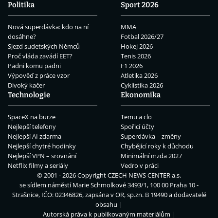
Politika
Sport 2026
Nová superdávka: kdo na ní
MMA
dosáhne?
Fotbal 2026/27
Sjezd sudetských Němců
Hokej 2026
Proč vláda zavádí EET?
Tenis 2026
Padni komu padni
F1 2026
Výpověď z práce vzor
Atletika 2026
Divoký kačer
Cyklistika 2026
Technologie
Ekonomika
SpaceX na burze
Temu a clo
Nejlepší telefony
Spořicí účty
Nejlepší AI zdarma
Superdávka – změny
Nejlepší chytré hodinky
Chybějící roky k důchodu
Nejlepší VPN – srovnání
Minimální mzda 2027
Netflix filmy a seriály
Vedro v práci
© 2001 - 2026 Copyright
CZECH NEWS CENTER a.s.
se sídlem náměstí Marie Schmolkové 3493/1, 100 00 Praha 10 -
Strašnice, IČO: 02346826, zapsána v OR, sp.zn. B 19490 a dodavatelé
obsahu
Autorská práva k publikovaným materiálům