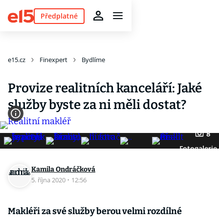
Předplatné
e15.cz
Finexpert
Bydlíme
Provize realitních kanceláří: Jaké
služby byste za ni měli dostat?
8
Fotogalerie
Kamila Ondráčková
5. října 2020
·
12:56
Makléři za své služby berou velmi rozdílné