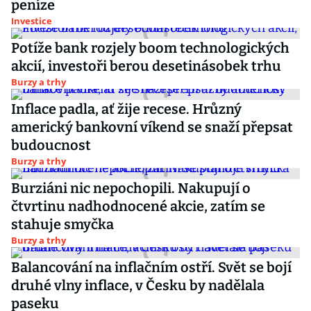
peníze
Investice
Potíže bank rozjely boom technologických
akcií, investoři berou desetinásobek trhu
Burzy a trhy
Inflace padla, ať žije recese. Hrůzný
americký bankovní víkend se snaží přepsat
budoucnost
Burzy a trhy
Burziáni nic nepochopili. Nakupují o
čtvrtinu nadhodnocené akcie, zatím se
stahuje smyčka
Burzy a trhy
Balancování na inflačním ostří. Svět se bojí
druhé vlny inflace, v Česku by nadělala
paseku