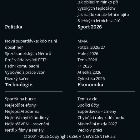
Jak obléci miminko při
vysokých teplotách?
Jak na dokonalé letní mojito
6 lehkých letních salátů
Politika
Sport 2026
Nová superdávka: kdo na ní
MMA
dosáhne?
Fotbal 2026/27
Sjezd sudetských Němců
Hokej 2026
Proč vláda zavádí EET?
Tenis 2026
Padni komu padni
F1 2026
Výpověď z práce vzor
Atletika 2026
Divoký kačer
Cyklistika 2026
Technologie
Ekonomika
SpaceX na burze
Temu a clo
Nejlepší telefony
Spořicí účty
Nejlepší AI zdarma
Superdávka – změny
Nejlepší chytré hodinky
Chybějící roky k důchodu
Nejlepší VPN – srovnání
Minimální mzda 2027
Netflix filmy a seriály
Vedro v práci
© 2001 - 2026 Copyright
CZECH NEWS CENTER a.s.