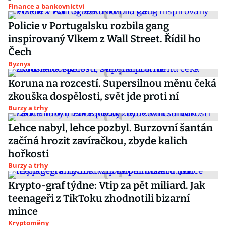
Finance a bankovnictví
Policie v Portugalsku rozbila gang
inspirovaný Vlkem z Wall Street. Řídil ho
Čech
Byznys
Koruna na rozcestí. Supersilnou měnu čeká
zkouška dospělosti, svět jde proti ní
Burzy a trhy
Lehce nabyl, lehce pozbyl. Burzovní šantán
začíná hrozit zavíračkou, zbyde kalich
hořkosti
Burzy a trhy
Krypto-graf týdne: Vtip za pět miliard. Jak
teenageři z TikToku zhodnotili bizarní
mince
Kryptoměny