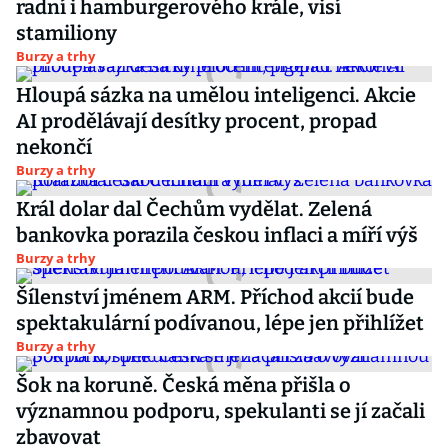
radní i hamburgerového krále, visí
stamiliony
Burzy a trhy
Hloupá sázka na umělou inteligenci. Akcie
AI prodělávají desítky procent, propad
nekončí
Burzy a trhy
Král dolar dal Čechům vydělat. Zelená
bankovka porazila českou inflaci a míří výš
Burzy a trhy
Šílenství jménem ARM. Příchod akcií bude
spektakulární podívanou, lépe jen přihlížet
Burzy a trhy
Šok na koruně. Česká měna přišla o
významnou podporu, spekulanti se jí začali
zbavovat