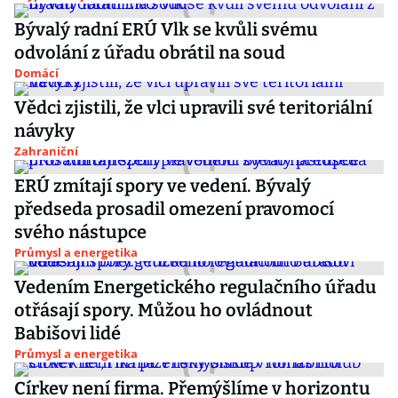
Bývalý radní ERÚ Vlk se kvůli svému
odvolání z úřadu obrátil na soud
Domácí
Vědci zjistili, že vlci upravili své teritoriální
návyky
Zahraniční
ERÚ zmítají spory ve vedení. Bývalý
předseda prosadil omezení pravomocí
svého nástupce
Průmysl a energetika
Vedením Energetického regulačního úřadu
otřásají spory. Můžou ho ovládnout
Babišovi lidé
Průmysl a energetika
Církev není firma. Přemýšlíme v horizontu