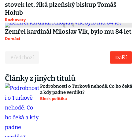
stovek let, říká plzeňský biskup Tomáš
Holub
Rozhovory
Zemřel kardinál Miloslav Vlk, bylo mu 84 let
Domácí
Předchozí
Další
Články z jiných titulů
Podrobnosti o Turkově nehodě: Co ho čeká
a kdy padne verdikt?
Blesk politika