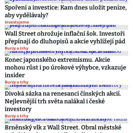
Spoření a investice: Kam dnes uložit peníze,
aby vydělávaly?
Investujeme
Wall Street ohrožuje inflační šok. Investoři
přepínají do dluhopisů a akcie vyhlížejí pád
Burzy a trhy
Konec japonského extremismu. Akcie
mohou růst i po úrokové výhybce, vzkazuje
insider
Burzy a trhy
Divoká sázka na renesanci čínských akcií.
Nejlevnější trh světa nalákal i české
investory
Burzy a trhy
Brněnský vlk z Wall Street. Obral městské