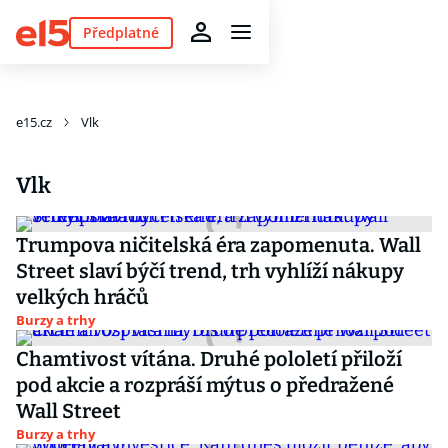
Předplatné
e15.cz
Vlk
Vlk
Trumpova ničitelská éra zapomenuta. Wall
Street slaví býčí trend, trh vyhlíží nákupy
velkých hráčů
Burzy a trhy
Chamtivost vítána. Druhé pololetí přiloží
pod akcie a rozpráší mýtus o předražené
Wall Street
Burzy a trhy