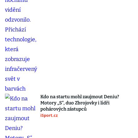
Kdo na startu mohl zaujmout Deniu?
Motory „S“, duo Zbrojovky i lídři
pohárových zástupců
iSport.cz