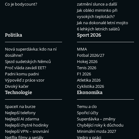
Co je bodycount?
zatmění slunce a další
Jak obléci miminko při
vysokých teplotách?
Jak na dokonalé letní mojito
6 lehkých letních salátů
Politika
Sport 2026
Nová superdávka: kdo na ní
MMA
dosáhne?
Fotbal 2026/27
Sjezd sudetských Němců
Hokej 2026
Proč vláda zavádí EET?
Tenis 2026
Padni komu padni
F1 2026
Výpověď z práce vzor
Atletika 2026
Divoký kačer
Cyklistika 2026
Technologie
Ekonomika
SpaceX na burze
Temu a clo
Nejlepší telefony
Spořicí účty
Nejlepší AI zdarma
Superdávka – změny
Nejlepší chytré hodinky
Chybějící roky k důchodu
Nejlepší VPN – srovnání
Minimální mzda 2027
Netflix filmy a seriály
Vedro v práci