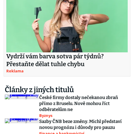
Vydrží vám barva sotva pár týdnů?
Přestaňte dělat tuhle chybu
Reklama
Články z jiných titulů
České firmy dostaly nečekanou zbraň
přímo z Bruselu. Nově mohou říct
odběratelům ne
Byznys
Sazby ČNB beze změny. Michl představí
novou prognózu i důvody pro pauzu
Finance a bankovnictví