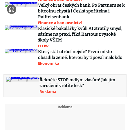
Velký obrat českých bank. Po Partners se k
bitcoinu chystá i Česká spořitelna i
Raiffeisenbank
Finance a bankovnictví
Klasické bakalářky kvůli AI ztratily smysl,
sázíme na praxi, říká Kartous z vysoké
školy VŠEM
FLOW
Který stát utrácí nejvíc? První místo
obsadila země, kterou by tipoval málokdo
Ekonomika
Řekněte STOP mdlým vlasům! Jak jim
zaručeně vrátíte lesk?
Reklama