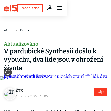
Předplatné
e15.cz
Domácí
Aktualizováno
V pardubické Synthesii došlo k
výbuchu, dva lidé jsou v ohrožení
života
ČTK
0
15. srpna 2025
·
18:06