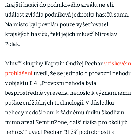
Krajští hasiči do podnikového areálu nejeli,
událost zvládla podniková jednotka hasičů sama.
Na místo byl povolán pouze vyšetřovatel
krajských hasičů, řekl jejich mluvčí Miroslav
Polák.
Mluvčí skupiny Kaprain Ondřej Pechar
v tiskovém
prohlášení
uvedl, že se jednalo o provozní nehodu
v objektu E 4. „Provozní nehoda byla
bezprostředně vyřešena, nedošlo k významnému
poškození žádných technologií. V důsledku
nehody nedošlo ani k žádnému úniku škodlivin
mimo areál SemtinZone, další rizika pro okolí již
nehrozí,“ uvedl Pechar. Bližší podrobnosti s