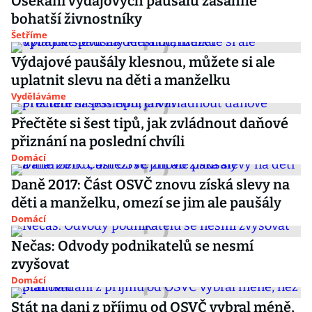
Osekání výdajových paušálů zasáhne
bohatší živnostníky
Šetříme
Výdajové paušály klesnou, můžete si ale
uplatnit slevu na děti a manželku
Vyděláváme
Přečtěte si šest tipů, jak zvládnout daňové
přiznání na poslední chvíli
Domácí
Daně 2017: Část OSVČ znovu získá slevy na
děti a manželku, omezí se jim ale paušály
Domácí
Nečas: Odvody podnikatelů se nesmí
zvyšovat
Domácí
Stát na dani z příjmu od OSVČ vybral méně,