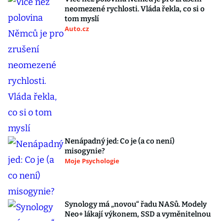
neomezené rychlosti. Vláda řekla, co si o
tom myslí
Auto.cz
Nenápadný jed: Co je (a co není)
misogynie?
Moje Psychologie
Synology má „novou“ řadu NASů. Modely
Neo+ lákají výkonem, SSD a vyměnitelnou