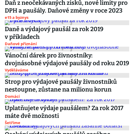
Daň z neočekávaných zisků, nové limity pro
DPH a paušály. Daňové změny v roce 2023
e15 a byznys
Daně a výdajový paušál za rok 2019
v příkladech
Daňové přiznání
Vánoční dárek pro živnostníky:
dvojnásobné výdajové paušály od roku 2019
Vyděláváme
Strop pro výdajové paušály živnostníků
nestoupne, zůstane na milionu korun
Domácí
Uplatňujete výdaje paušálem? Za rok 2017
máte dvě možnosti
Šetříme