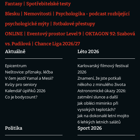
Fantasy
Spotřebitelské testy
Blesku
Nemovitosti
Psychologika - podcast rozbíjející
psychologické mýty
Fotbalové přestupy
ONLINE
Eventový prostor Level 9
OKTAGON 92: Szabová
vs. Pudilová
Chance Liga 2026/27
Aktuálně
Léto 2026
Epicentrum
Karlovarský filmový festival
Neštovice: příznaky, léčba
2026
V čem jezdí Yamal a Mesii?
Znamení, že jste potkali
Kvízy pro seniory
někoho z minulého života
Kalendář úplňků 2026
Astronomické úkazy 2026:
Co je bodycount?
zatmění slunce a další
Jak obléci miminko při
vysokých teplotách?
Jak na dokonalé letní mojito
6 lehkých letních salátů
Politika
Sport 2026