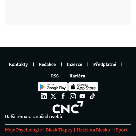
Kontakty
Redakce
Inzerce
Předplatné
RSS
Kariéra
Další témata z našich webů
Moje Psychologie
Blesk Tlapky
Hráči na Blesku
iSport