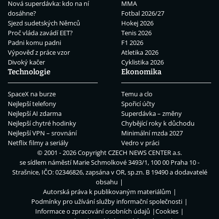
Nová superdávka: kdo na ní
MMA
dosáhne?
Fotbal 2026/27
Sjezd sudetských Němců
Hokej 2026
Proč vláda zavádí EET?
Tenis 2026
Padni komu padni
F1 2026
Výpověď z práce vzor
Atletika 2026
Divoký kačer
Cyklistika 2026
Technologie
Ekonomika
SpaceX na burze
Temu a clo
Nejlepší telefony
Spořicí účty
Nejlepší AI zdarma
Superdávka – změny
Nejlepší chytré hodinky
Chybějící roky k důchodu
Nejlepší VPN – srovnání
Minimální mzda 2027
Netflix filmy a seriály
Vedro v práci
© 2001 - 2026 Copyright
CZECH NEWS CENTER a.s.
se sídlem náměstí Marie Schmolkové 3493/1, 100 00 Praha 10 -
Strašnice, IČO: 02346826, zapsána v OR, sp.zn. B 19490 a dodavatelé
obsahu
Autorská práva k publikovaným materiálům
Podmínky pro užívání služby informační společnosti
Informace o zpracování osobních údajů
Cookies