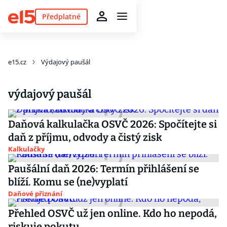
Předplatné
e15.cz
Výdajový paušál
výdajový paušál
Daňová kalkulačka OSVČ 2026: Spočítejte si
daň z příjmu, odvody a čistý zisk
Kalkulačky
Paušální daň 2026: Termín přihlášení se
blíží. Komu se (ne)vyplatí
Daňové přiznání
Přehled OSVČ už jen online. Kdo ho nepodá,
riskuje pokutu