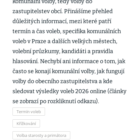
komunální volby, tedy volby do
zastupitelstev obcí. Přinášíme přehled
důležitých informací, mezi které patří
termín a čas voleb, specifika komunálních
voleb v Praze a dalších velkých městech,
volební průzkumy, kandidáti a pravidla
hlasování. Nechybí ani informace o tom, jak
často se konají komunální volby, jak fungují
volby do obecního zastupitelstva a kde
sledovat výsledky voleb 2026 online (články
se zobrazí po rozkliknutí odkazu).
Termín voleb
Křížkování
Volba starosty a primátora