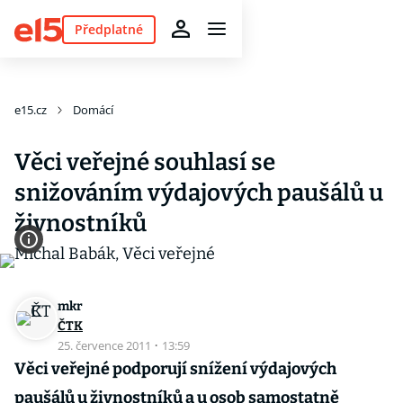
Předplatné
e15.cz
Domácí
Věci veřejné souhlasí se
snižováním výdajových paušálů u
živnostníků
mkr
ČTK
25. července 2011
·
13:59
Věci veřejné podporují snížení výdajových
paušálů u živnostníků a u osob samostatně