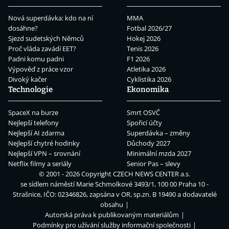
Nová superdávka: kdo na ní
MMA
dosáhne?
Fotbal 2026/27
Sjezd sudetských Němců
Hokej 2026
Proč vláda zavádí EET?
Tenis 2026
Padni komu padni
F1 2026
Výpověď z práce vzor
Atletika 2026
Divoký kačer
Cyklistika 2026
Technologie
Ekonomika
SpaceX na burze
Smrt OSVČ
Nejlepší telefony
Spořicí účty
Nejlepší AI zdarma
Superdávka – změny
Nejlepší chytré hodinky
Důchody 2027
Nejlepší VPN – srovnání
Minimální mzda 2027
Netflix filmy a seriály
Senior Pas – slevy
© 2001 - 2026 Copyright
CZECH NEWS CENTER a.s.
se sídlem náměstí Marie Schmolkové 3493/1, 100 00 Praha 10 -
Strašnice, IČO: 02346826, zapsána v OR, sp.zn. B 19490 a dodavatelé
obsahu
Autorská práva k publikovaným materiálům
Podmínky pro užívání služby informační společnosti