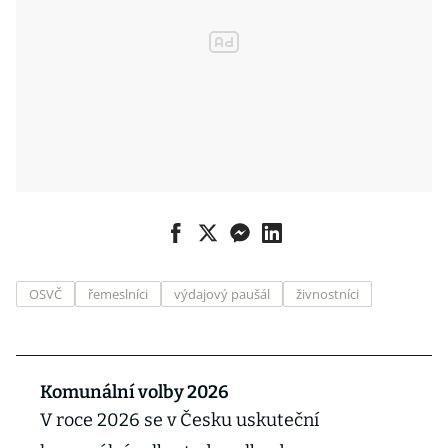
OSVČ
řemeslníci
výdajový paušál
živnostníci
Komunální volby 2026
V roce 2026 se v Česku uskuteční