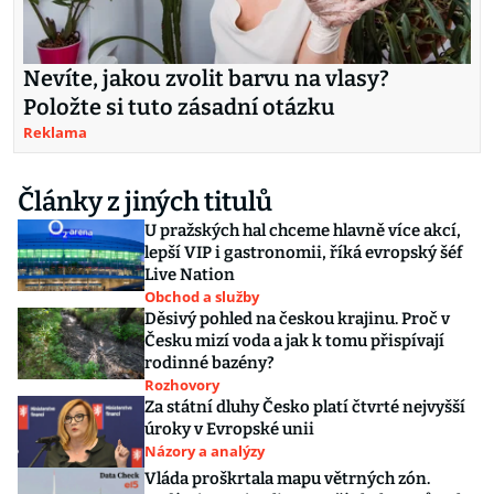
Nevíte, jakou zvolit barvu na vlasy?
Položte si tuto zásadní otázku
Reklama
Články z jiných titulů
U pražských hal chceme hlavně více akcí,
lepší VIP i gastronomii, říká evropský šéf
Live Nation
Obchod a služby
Děsivý pohled na českou krajinu. Proč v
Česku mizí voda a jak k tomu přispívají
rodinné bazény?
Rozhovory
Za státní dluhy Česko platí čtvrté nejvyšší
úroky v Evropské unii
Názory a analýzy
Vláda proškrtala mapu větrných zón.