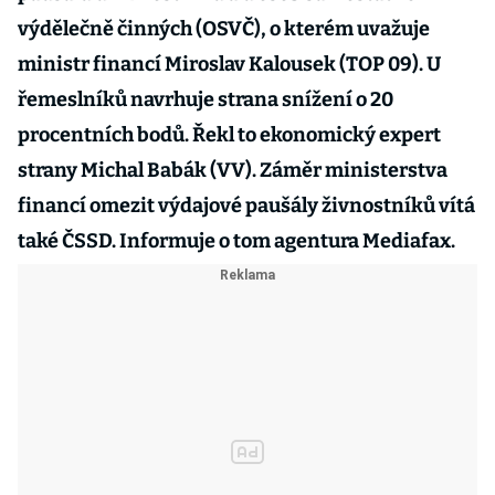
výdělečně činných (OSVČ), o kterém uvažuje
ministr financí Miroslav Kalousek (TOP 09). U
řemeslníků navrhuje strana snížení o 20
procentních bodů. Řekl to ekonomický expert
strany Michal Babák (VV). Záměr ministerstva
financí omezit výdajové paušály živnostníků vítá
také ČSSD. Informuje o tom agentura Mediafax.