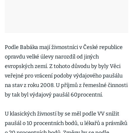
Podle Babáka mají živnostníci v České republice
opravdu velké úlevy narozdíl od jiných
evropských zemí. Z tohoto důvodu by byly Věci
veřejné pro vrácení podoby výdajového paušálu
na stav z roku 2008. U příjmů z řemeslné činnosti
by tak byl výdajový paušál 60procentní.
U klasických živností by se měl podle VV snížit
paušál o 10 procentních bodů, u lékařů a právníků
o 20 procentních bodů. Změny by se podle