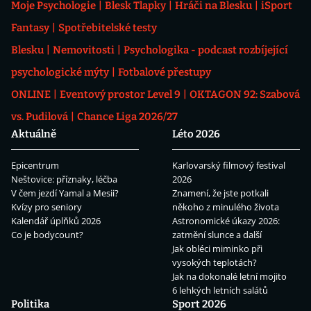
Moje Psychologie
Blesk Tlapky
Hráči na Blesku
iSport
Fantasy
Spotřebitelské testy
Blesku
Nemovitosti
Psychologika - podcast rozbíjející
psychologické mýty
Fotbalové přestupy
ONLINE
Eventový prostor Level 9
OKTAGON 92: Szabová
vs. Pudilová
Chance Liga 2026/27
Aktuálně
Léto 2026
Epicentrum
Karlovarský filmový festival
Neštovice: příznaky, léčba
2026
V čem jezdí Yamal a Mesii?
Znamení, že jste potkali
Kvízy pro seniory
někoho z minulého života
Kalendář úplňků 2026
Astronomické úkazy 2026:
Co je bodycount?
zatmění slunce a další
Jak obléci miminko při
vysokých teplotách?
Jak na dokonalé letní mojito
6 lehkých letních salátů
Politika
Sport 2026