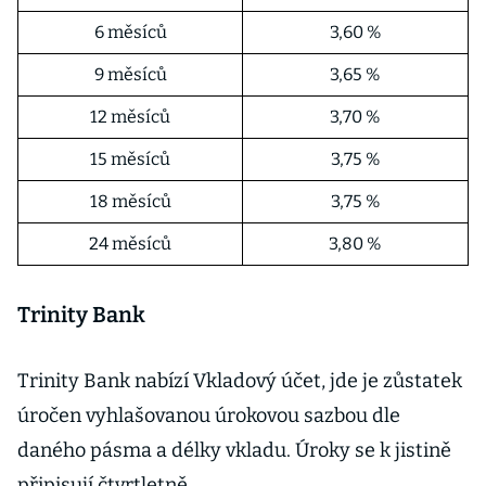
6 měsíců
3,60 %
9 měsíců
3,65 %
12 měsíců
3,70 %
15 měsíců
3,75 %
18 měsíců
3,75 %
24 měsíců
3,80 %
Trinity Bank
Trinity Bank nabízí Vkladový účet, jde je zůstatek
úročen vyhlašovanou úrokovou sazbou dle
daného pásma a délky vkladu. Úroky se k jistině
připisují čtvrtletně.