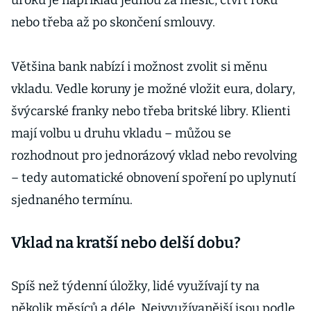
úroků je například jednou za měsíc, čtvrt roku
nebo třeba až po skončení smlouvy.
Většina bank nabízí i možnost zvolit si měnu
vkladu. Vedle koruny je možné vložit eura, dolary,
švýcarské franky nebo třeba britské libry. Klienti
mají volbu u druhu vkladu – můžou se
rozhodnout pro jednorázový vklad nebo revolving
– tedy automatické obnovení spoření po uplynutí
sjednaného termínu.
Vklad na kratší nebo delší dobu?
Spíš než týdenní úložky, lidé využívají ty na
několik měsíců a déle. Nejvyužívanější jsou podle