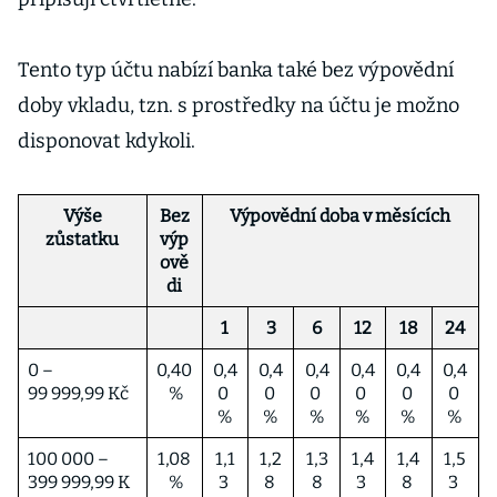
Tento typ účtu nabízí banka také bez výpovědní
doby vkladu, tzn. s prostředky na účtu je možno
disponovat kdykoli.
Výše
Bez
Výpovědní doba v měsících
zůstatku
výp
ově
di
1
3
6
12
18
24
0 –
0,40
0,4
0,4
0,4
0,4
0,4
0,4
99 999,99 Kč
%
0
0
0
0
0
0
%
%
%
%
%
%
100 000 –
1,08
1,1
1,2
1,3
1,4
1,4
1,5
399 999,99 K
%
3
8
8
3
8
3