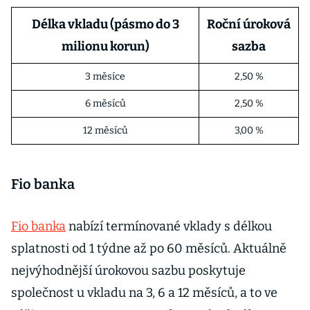
Délka vkladu (pásmo do 3
Roční úroková
milionu korun)
sazba
3 měsíce
2,50 %
6 měsíců
2,50 %
12 měsíců
3,00 %
Fio banka
Fio banka
nabízí termínované vklady s délkou
splatnosti od 1 týdne až po 60 měsíců. Aktuálně
nejvýhodnější úrokovou sazbu poskytuje
společnost u vkladu na 3, 6 a 12 měsíců, a to ve