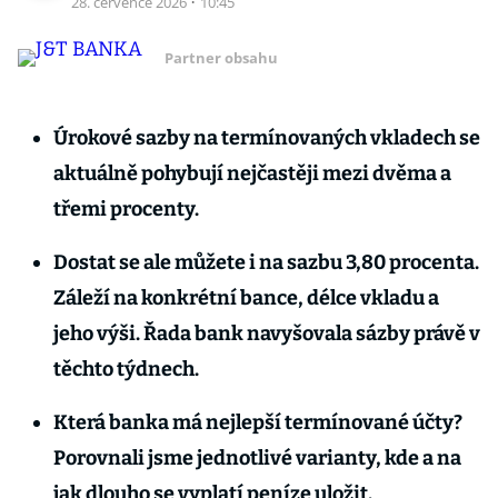
28. července 2026
·
10:45
Partner obsahu
Úrokové sazby na termínovaných vkladech se
aktuálně pohybují nejčastěji mezi dvěma a
třemi procenty.
Dostat se ale můžete i na sazbu 3,80 procenta.
Záleží na konkrétní bance, délce vkladu a
jeho výši. Řada bank navyšovala sázby právě v
těchto týdnech.
Která banka má nejlepší termínované účty?
Porovnali jsme jednotlivé varianty, kde a na
jak dlouho se vyplatí peníze uložit.