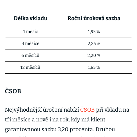
Délka vkladu
Roční úroková sazba
1 měsíc
1,95 %
3 měsíce
2,25 %
6 měsíců
2,20 %
12 měsíců
1,85 %
ČSOB
Nejvýhodnější úročení nabízí
ČSOB
při vkladu na
tři měsíce a nově i na rok, kdy má klient
garantovanou sazbu 3,20 procenta. Druhou