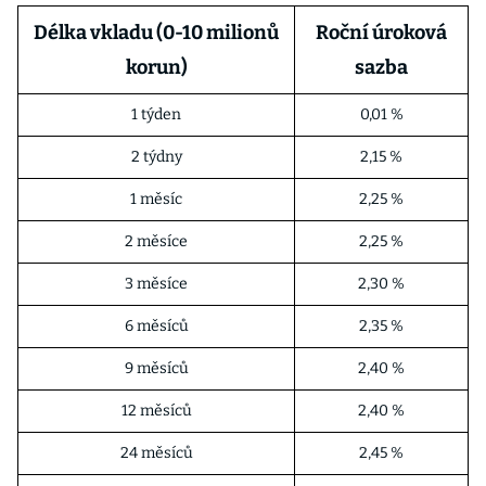
Délka vkladu (0-10 milionů
Roční úroková
korun)
sazba
1 týden
0,01 %
2 týdny
2,15 %
1 měsíc
2,25 %
2 měsíce
2,25 %
3 měsíce
2,30 %
6 měsíců
2,35 %
9 měsíců
2,40 %
12 měsíců
2,40 %
24 měsíců
2,45 %