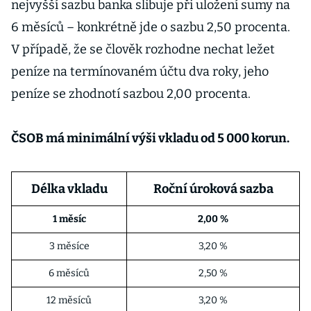
nejvyšší sazbu banka slibuje při uložení sumy na
6 měsíců – konkrétně jde o sazbu 2,50 procenta.
V případě, že se člověk rozhodne nechat ležet
peníze na termínovaném účtu dva roky, jeho
peníze se zhodnotí sazbou 2,00 procenta.
ČSOB má minimální výši vkladu od 5 000 korun.
Délka vkladu
Roční úroková sazba
1 měsíc
2,00 %
3 měsíce
3,20 %
6 měsíců
2,50 %
12 měsíců
3,20 %