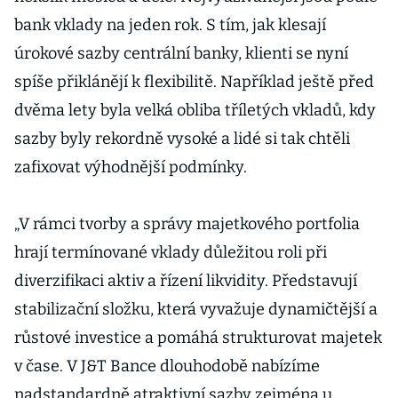
bank vklady na jeden rok. S tím, jak klesají
úrokové sazby centrální banky, klienti se nyní
spíše přiklánějí k flexibilitě. Například ještě před
dvěma lety byla velká obliba tříletých vkladů, kdy
sazby byly rekordně vysoké a lidé si tak chtěli
zafixovat výhodnější podmínky.
„V rámci tvorby a správy majetkového portfolia
hrají termínované vklady důležitou roli při
diverzifikaci aktiv a řízení likvidity. Představují
stabilizační složku, která vyvažuje dynamičtější a
růstové investice a pomáhá strukturovat majetek
v čase. V J&T Bance dlouhodobě nabízíme
nadstandardně atraktivní sazby zejména u