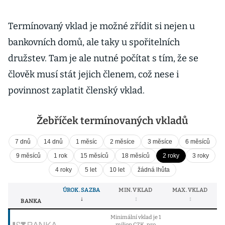
Termínovaný vklad je možné zřídit si nejen u
bankovních domů, ale taky u spořitelních
družstev. Tam je ale nutné počítat s tím, že se
člověk musí stát jejich členem, což nese i
povinnost zaplatit členský vklad.
Žebříček termínovaných vkladů
7 dnů
14 dnů
1 měsíc
2 měsíce
3 měsíce
6 měsíců
9 měsíců
1 rok
15 měsíců
18 měsíců
2 roky
3 roky
4 roky
5 let
10 let
žádná lhůta
ÚROK. SAZBA
MIN. VKLAD
MAX. VKLAD
BANKA
Minimální vklad je 1
milion CZK, pro