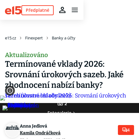
Předplatné
e15.cz
Finexpert
Banky a účty
Aktualizováno
Termínované vklady 2026:
Srovnání úrokových sazeb. Jaké
zhodnocení nabízí banky?
2
Fotogalerie
Anna Jedlová
4
Kamila Ondráčková