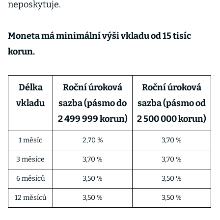
neposkytuje.
Moneta má minimální výši vkladu od 15 tisíc
korun.
Délka
Roční úroková
Roční úroková
vkladu
sazba (pásmo do
sazba (pásmo od
2 499 999 korun)
2 500 000 korun)
1 měsíc
2,70 %
3,70 %
3 měsíce
3,70 %
3,70 %
6 měsíců
3,50 %
3,50 %
12 měsíců
3,50 %
3,50 %