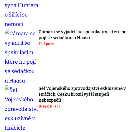
Câmara se vyjádřil ke spekulacím, které ho
pojí se sedačkou u Haasu
F1 Sport
Šéf Vojenského zpravodajství exkluzivně v
Hráčích: Česku hrozil vyšší stupeň
nebezpečí!
Blesk hráči