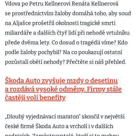
Vdova po Petru Kellnerovi Renáta Kellnerová
se prostřednictvím žaloby domáhá toho, aby soud
na Aljašce prošetřil okolnosti tragické smrti
miliardáře a dalších čtyř lidí při nehodě vrtulníku
přede dvěma lety. Co dosud o tragédii víme? Kdo
podle žaloby pochybil? Na co poukazují ostatní
pozůstalí obětí nehody? Přečtěte si náš přehled.
Škoda Auto zvyšuje mzdy o desetinu
a rozdává vysoké odměny. Firmy stále
častěji volí benefity
„Dlouhý vyjednávací maraton“ skončil v největší
české firmě Škoda Auto a vrcholí i v dalších