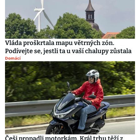
Vláda proškrtala mapu větrných zón.
Podívejte se, jestli ta u vaší chalupy zůstala
Domácí
Češi propadli motorkám. Král trhu těží z