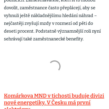
podnicích. Zaměstnavatelé, kteří si to mohou
dovolit, zaměstnance často přeplácejí, aby se
vyhnuli ještě nákladnějšímu hledání náhrad –
nejčastěji zvyšují mzdy v rozmezí od pěti do
deseti procent. Podstatně významnější roli nyní
sehrávají také zaměstnanecké benefity.
Komárkova MND v tichosti buduje divizi
nové energetiky. V Česku má první