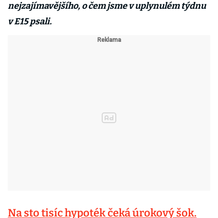
nejzajímavějšího, o čem jsme v uplynulém týdnu
v E15 psali.
Na sto tisíc hypoték čeká úrokový šok.