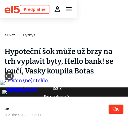
Předplatné
e15.cz
Byznys
Hypoteční šok může už brzy na
trh vyplavit byty, Hello bank! se
loučí, Vasky koupila Botas
2
Fotogalerie
av
0
9. dubna 2023
·
17:00