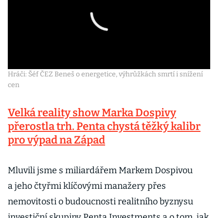
Hráči: Šéf ČEZ Beneš o energetice, výhrůžkách smrtí i snížení
cen
Velká reality show Marka Dospivy
přerostla trh. Penta chystá těžký kalibr
pro výpad na Západ
Mluvili jsme s miliardářem Markem Dospivou
a jeho čtyřmi klíčovými manažery přes
nemovitosti o budoucnosti realitního byznysu
investiční skupiny Penta Investments a o tom, jak