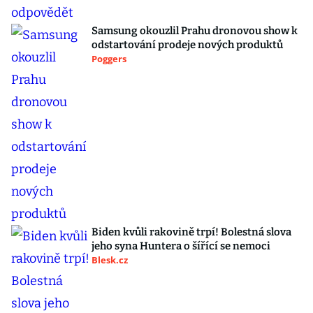
Samsung okouzlil Prahu dronovou show k
odstartování prodeje nových produktů
Poggers
Biden kvůli rakovině trpí! Bolestná slova
jeho syna Huntera o šířící se nemoci
Blesk.cz