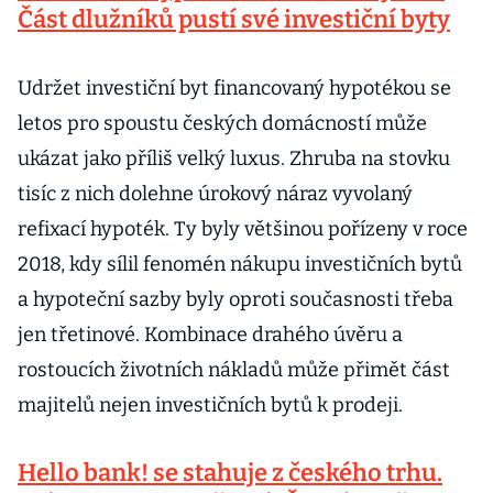
Část dlužníků pustí své investiční byty
Udržet investiční byt financovaný hypotékou se
letos pro spoustu českých domácností může
ukázat jako příliš velký luxus. Zhruba na stovku
tisíc z nich dolehne úrokový náraz vyvolaný
refixací hypoték. Ty byly většinou pořízeny v roce
2018, kdy sílil fenomén nákupu investičních bytů
a hypoteční sazby byly oproti současnosti třeba
jen třetinové. Kombinace drahého úvěru a
rostoucích životních nákladů může přimět část
majitelů nejen investičních bytů k prodeji.
Hello bank! se stahuje z českého trhu.