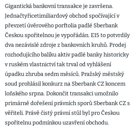
Gigantická bankovní transakce je završena.
Jednačtyřicetimiliardový obchod spočívající v
převzetí úvěrového porftolia padlé Sberbank
Českou spořitelnou je vypořádán. E15 to potvrdily
dva nezávislé zdroje z bankovních kruhů. Prodej
rozhodujícího balíku aktiv padlé banky historicky
v ruském vlastnictví tak trval od vyhlášení
úpadku zhruba sedm měsíců. Pražský městský
soud prohlásil konkurz na Sberbank CZ koncem
loňského srpna. Dokončit transakci umožnilo
primárně dořešení právních sporů Sberbank CZ s
věřiteli. Právě čistý právní stůl byl pro Českou
spořitelnu podmínkou uzavření obchodu.