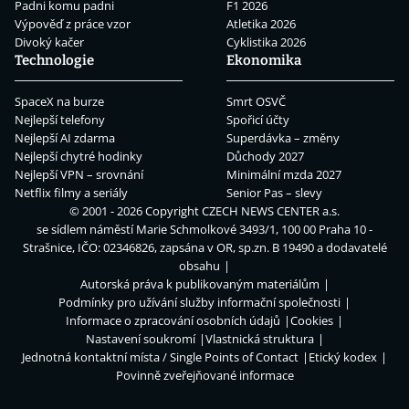
Padni komu padni
F1 2026
Výpověď z práce vzor
Atletika 2026
Divoký kačer
Cyklistika 2026
Technologie
Ekonomika
SpaceX na burze
Smrt OSVČ
Nejlepší telefony
Spořicí účty
Nejlepší AI zdarma
Superdávka – změny
Nejlepší chytré hodinky
Důchody 2027
Nejlepší VPN – srovnání
Minimální mzda 2027
Netflix filmy a seriály
Senior Pas – slevy
© 2001 - 2026 Copyright
CZECH NEWS CENTER a.s.
se sídlem náměstí Marie Schmolkové 3493/1, 100 00 Praha 10 -
Strašnice, IČO: 02346826, zapsána v OR, sp.zn. B 19490 a dodavatelé
obsahu
Autorská práva k publikovaným materiálům
Podmínky pro užívání služby informační společnosti
Informace o zpracování osobních údajů
Cookies
Nastavení soukromí
Vlastnická struktura
Jednotná kontaktní místa / Single Points of Contact
Etický kodex
Povinně zveřejňované informace