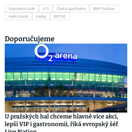
hypoteční úvěr
E15
Česká spořitelna
BNP Paribas
Hello bank!
Vasky
BOTAS
Doporučujeme
U pražských hal chceme hlavně více akcí,
lepší VIP i gastronomii, říká evropský šéf
Live Nation