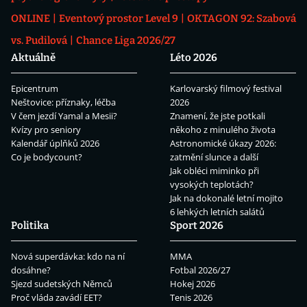
ONLINE
Eventový prostor Level 9
OKTAGON 92: Szabová
vs. Pudilová
Chance Liga 2026/27
Aktuálně
Léto 2026
Epicentrum
Karlovarský filmový festival
Neštovice: příznaky, léčba
2026
V čem jezdí Yamal a Mesii?
Znamení, že jste potkali
Kvízy pro seniory
někoho z minulého života
Kalendář úplňků 2026
Astronomické úkazy 2026:
Co je bodycount?
zatmění slunce a další
Jak obléci miminko při
vysokých teplotách?
Jak na dokonalé letní mojito
6 lehkých letních salátů
Politika
Sport 2026
Nová superdávka: kdo na ní
MMA
dosáhne?
Fotbal 2026/27
Sjezd sudetských Němců
Hokej 2026
Proč vláda zavádí EET?
Tenis 2026