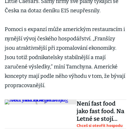
Little Caesars. Samy firmy své plány týkající se
Česka na dotaz deníku E15 neupřesnily.
Pomoci s expanzí může americkým restauracím i
nynější vývoj českého hospodářství. „Franšízy
jsou atraktivnější při zpomalování ekonomiky.
Jsou totiž podnikatelsky stabilnější a mají
zaručené výsledky,“ míní Tamchyna. Americké
koncepty mají podle něho výhodu v tom, že bývají
propracovanější.
Není fast food
jako fast food. Na
Letné se stojí
fronty na skvělý
Chceš si otevřít hospodu