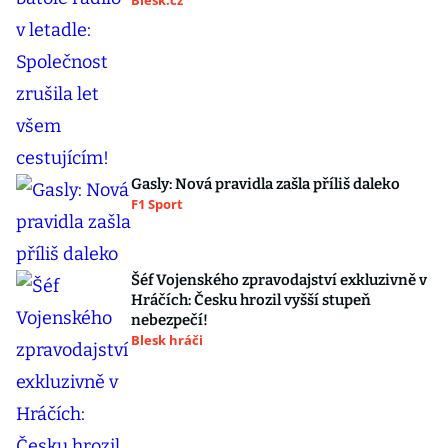
Blesk.cz
Gasly: Nová pravidla zašla příliš daleko
F1 Sport
Šéf Vojenského zpravodajství exkluzivně v
Hráčích: Česku hrozil vyšší stupeň
nebezpečí!
Blesk hráči