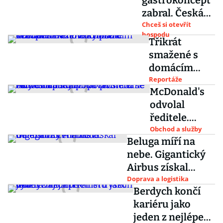
gastrokoncept
zabral. Česká
hranolkárna
Chceš si otevřít
hospodu
nepřestává
Třikrát
expandovat do
smažené s
dalších měst
domácím
kečupem. V
Reportáže
McDonald's
novém bistru
odvolal
dostanete
ředitele.
hranolky
Autor
Obchod a služby
podle
Beluga míří na
nápadu
michelinskéh
nebe. Gigantický
podávat
o kuchaře
Airbus získal
snídaně celý
důležitou
Doprava a logistika
den odchází
Berdych končí
certifikaci
po poměru se
kariéru jako
zaměstnanky
jeden z nejlépe
ní