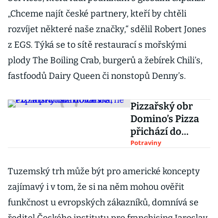
„Chceme najít české partnery, kteří by chtěli
rozvíjet některé naše značky,“ sdělil Robert Jones
z EGS. Týká se to sítě restaurací s mořskými
plody The Boiling Crab, burgerů a žebírek Chili’s,
fastfoodů Dairy Queen či nonstopů Denny’s.
Pizzařský obr
Domino’s Pizza
přichází do
Česka, expanzi
Potraviny
odstartoval v
Brně
Tuzemský trh může být pro americké koncepty
zajímavý i v tom, že si na něm mohou ověřit
funkčnost u evropských zákazníků, domnívá se