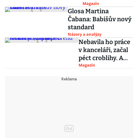
vydělávajících
Magazín
Glosa Martina
tenistů všech
Čabana: Babišův nový
dob
standard
Názory a analýzy
Nebavila ho práce
v kanceláři, začal
péct croblihy. A
nastolil trend
Magazín