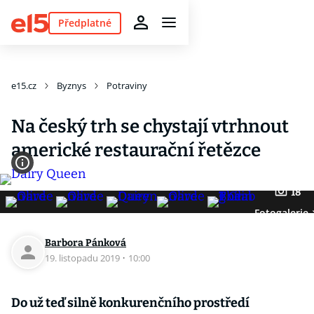
Předplatné
e15.cz
Byznys
Potraviny
Na český trh se chystají vtrhnout
americké restaurační řetězce
18
Fotogalerie
Barbora Pánková
19. listopadu 2019
·
10:00
Do už teď silně konkurenčního prostředí