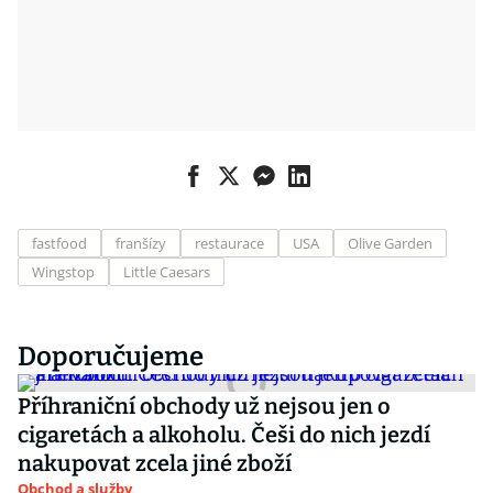
fastfood
franšízy
restaurace
USA
Olive Garden
Wingstop
Little Caesars
Doporučujeme
Příhraniční obchody už nejsou jen o
cigaretách a alkoholu. Češi do nich jezdí
nakupovat zcela jiné zboží
Obchod a služby