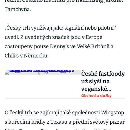
ředitel Českého institutu pro franchising Jaroslav
Tamchyna.
„Český trh využívají jako signální nebo pilotní,“
uvedl. Z uvedených značek jsou v Evropě
zastoupeny pouze Denny’s ve Velké Británii a
Chili’s v Německu.
České fastfoody
už slyší na
veganské
trendy. Burgery
Obchod a služby
bez masa
nabídne Burger
O český trh se zajímají také společnosti Wingstop
King
s kuřecími křídly z Texasu a přední světový pizzař