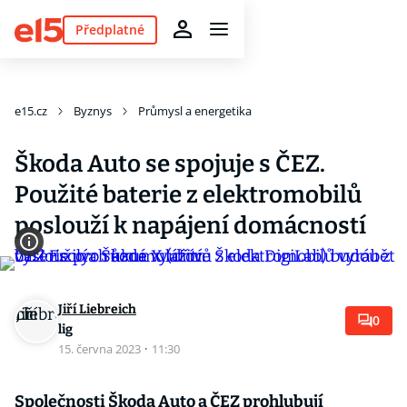
Předplatné
e15.cz
Byznys
Průmysl a energetika
Škoda Auto se spojuje s ČEZ.
Použité baterie z elektromobilů
poslouží k napájení domácností
Jiří Liebreich
0
lig
15. června 2023
·
11:30
Společnosti Škoda Auto a ČEZ prohlubují