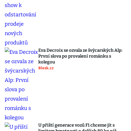
Eva Decroix se ozvala ze švýcarských Alp:
První slova po provalení románku s
kolegou
Blesk.cz
U příští generace vozů F1 chceme jít s