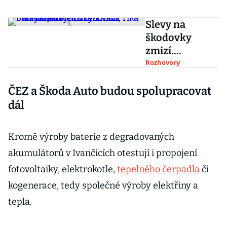
Slevy na
škodovky
zmizí.
Strašákem je
Rozhovory
zdražování
ČEZ a Škoda Auto budou spolupracovat
baterií do
elektromobilů,
dál
říká Martin
Jahn
Kromě výroby baterie z degradovaných
akumulátorů v Ivančicích otestují i propojení
fotovoltaiky, elektrokotle,
tepelného čerpadla
či
kogenerace, tedy společné výroby elektřiny a
tepla.