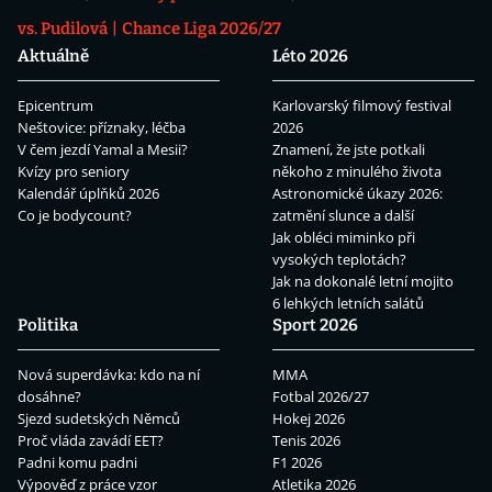
vs. Pudilová
Chance Liga 2026/27
Aktuálně
Léto 2026
Epicentrum
Karlovarský filmový festival
Neštovice: příznaky, léčba
2026
V čem jezdí Yamal a Mesii?
Znamení, že jste potkali
Kvízy pro seniory
někoho z minulého života
Kalendář úplňků 2026
Astronomické úkazy 2026:
Co je bodycount?
zatmění slunce a další
Jak obléci miminko při
vysokých teplotách?
Jak na dokonalé letní mojito
6 lehkých letních salátů
Politika
Sport 2026
Nová superdávka: kdo na ní
MMA
dosáhne?
Fotbal 2026/27
Sjezd sudetských Němců
Hokej 2026
Proč vláda zavádí EET?
Tenis 2026
Padni komu padni
F1 2026
Výpověď z práce vzor
Atletika 2026