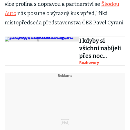
více prolíná s dopravou a partnerství se
Škodou
Auto
nás posune o výrazný kus vpřed,“ říká
místopředseda představenstva ČEZ Pavel Cyrani.
I kdyby si
všichni nabíjeli
přes noc
elektromobily,
Rozhovory
síť to ustojí, říká
ředitel z ČEZ