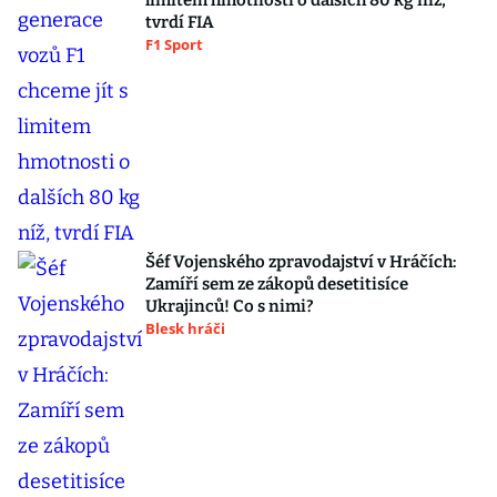
limitem hmotnosti o dalších 80 kg níž,
tvrdí FIA
F1 Sport
Šéf Vojenského zpravodajství v Hráčích:
Zamíří sem ze zákopů desetitisíce
Ukrajinců! Co s nimi?
Blesk hráči