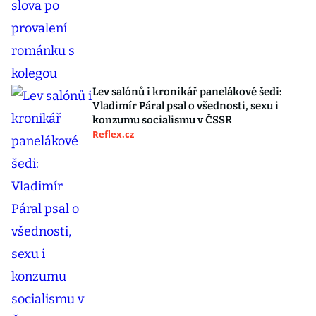
Lev salónů i kronikář panelákové šedi:
Vladimír Páral psal o všednosti, sexu i
konzumu socialismu v ČSSR
Reflex.cz