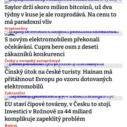
Saylor drží skoro milion bitcoinů, už dva
týdny v kuse je ale rozprodává. Na cenu to
má paradoxní vliv
Kryptoměny
S novým elektromobilem překonali
očekávání. Cupra bere osm z deseti
zákazníků konkurenci
Český a evropský autoprůmysl
Čínský útok na české turisty. Hainan má
přitáhnout Evropu po vzoru dotovaných
elektromobilů
Zahraniční
EU staví čipové továrny, v Česku to stojí.
Investici v Rožnově za 44 miliard
komplikuje zapeklitý problém
Byznys