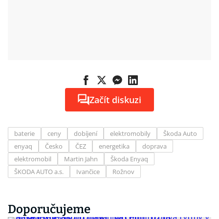
Začít diskuzi
baterie
ceny
dobíjení
elektromobily
Škoda Auto
enyaq
Česko
ČEZ
energetika
doprava
elektromobil
Martin Jahn
Škoda Enyaq
ŠKODA AUTO a.s.
Ivančice
Rožnov
Doporučujeme