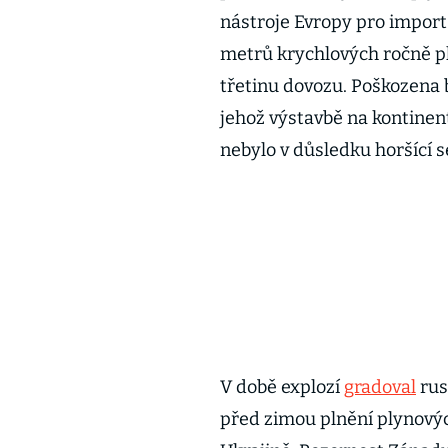
nástroje Evropy pro import 
metrů krychlových ročně p
třetinu dovozu. Poškozena b
jehož výstavbě na kontine
nebylo v důsledku horšící s
V době explozí
gradoval
rus
před zimou plnění plynových