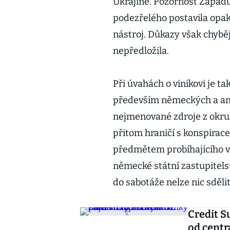
Ukrajině. Pozornost Západu
podezřelého postavila opak
nástroj. Důkazy však chyběj
nepředložila.
Při úvahách o viníkovi je t
především německých a ame
nejmenované zdroje z okru
přitom hraničí s konspirace
předmětem probíhajícího v
německé státní zastupitelst
do sabotáže nelze nic sdělit
Credit Su
od centr