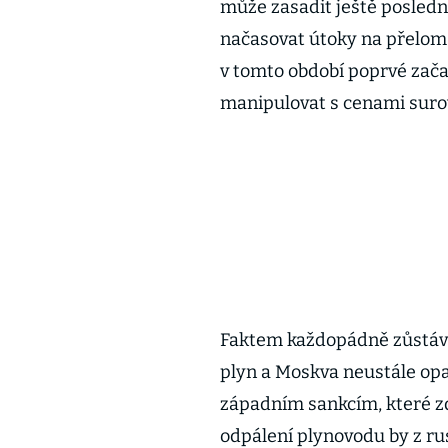
může zasadit ještě poslední
načasovat útoky na přelom 
v tomto období poprvé zača
manipulovat s cenami surov
Faktem každopádně zůstává
plyn a Moskva neustále opak
západním sankcím, které zdr
odpálení plynovodu by z ru