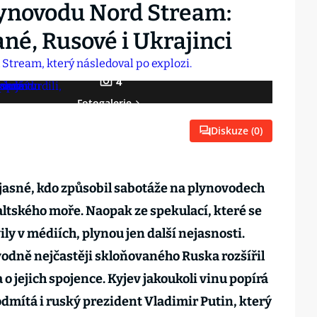
lynovodu Nord Stream:
né, Rusové i Ukrajinci
4
Fotogalerie
Diskuze (
0
)
 jasné, kdo způsobil sabotáže na plynovodech
altského moře. Naopak ze spekulací, které se
ly v médiích, plynou jen další nejasnosti.
odně nejčastěji skloňovaného Ruska rozšířil
 o jejich spojence. Kyjev jakoukoli vinu popírá
odmítá i ruský prezident Vladimir Putin, který