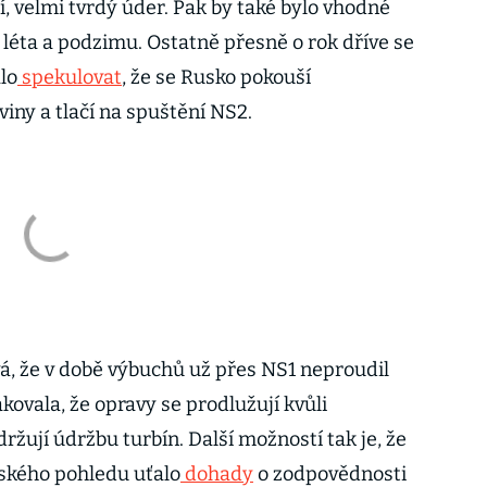
, velmi tvrdý úder. Pak by také bylo vhodné
léta a podzimu. Ostatně přesně o rok dříve se
lo
spekulovat
, že se Rusko pokouší
iny a tlačí na spuštění NS2.
, že v době výbuchů už přes NS1 neproudil
ovala, že opravy se prodlužují kvůli
žují údržbu turbín. Další možností tak je, že
ského pohledu uťalo
dohady
o zodpovědnosti