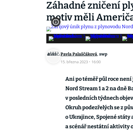
Záhadné zničení p
motiv měli Američa
,
Pavla Palaščáková
swp
15. března 2023
·
16:00
Ani po téměř půl roce není
Nord Stream 1 a 2 na dně B
v posledních týdnech objevi
Okruh podezřelých se z pův
o Ukrajince, Spojené státy a
a scénář nestátní aktivity 