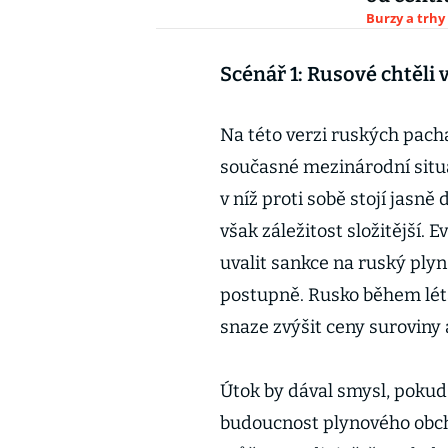
Burzy a trhy
Scénář 1: Rusové chtěli 
Na této verzi ruských pachat
současné mezinárodní situa
v níž proti sobě stojí jasně
však záležitost složitější.
uvalit sankce na ruský plyn
postupně. Rusko během lét
snaze zvýšit ceny suroviny 
Útok by dával smysl, pokud
budoucnost plynového obcho