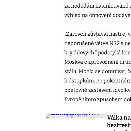
za nedodání nasmlouvané su
výhled na obnovení dodáve
„Zároveň zůstával nástroj 
neporušené větve NS2 s ne
krychlových,“ podotýká ko
Moskva o zprovoznění dru
stála. Mohla se domnívat, 
k ústupkům. Po pokoutném 
opětovné zastavení „dvojk
Evropě tímto způsobem dok
Válka na
beztrest