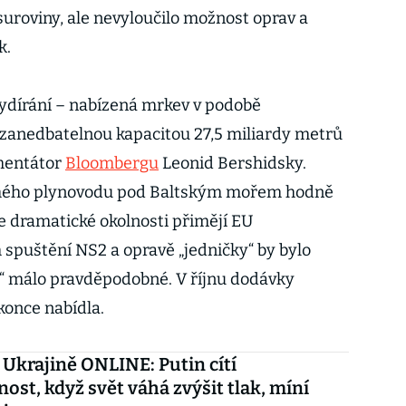
roviny, ale nevyloučilo možnost oprav a
k.
vydírání – nabízená mrkev v podobě
zanedbatelnou kapacitou 27,5 miliardy metrů
mentátor
Bloombergu
Leonid Bershidsky.
hého plynovodu pod Baltským mořem hodně
že dramatické okolnosti přimějí EU
spuštění NS2 a opravě „jedničky“ by bylo
y“ málo pravděpodobné. V říjnu dodávky
once nabídla.
 Ukrajině ONLINE: Putin cítí
nost, když svět váhá zvýšit tlak, míní