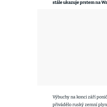
stále ukazuje prstem na W
Výbuchy na konci září ponič
přivádělo ruský zemní plyn