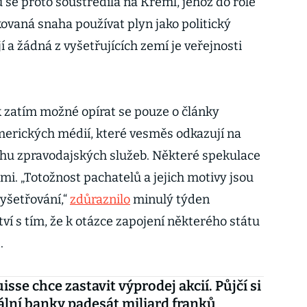
 se proto soustředila na Kreml, jehož do role
ovaná snaha používat plyn jako politický
í a žádná z vyšetřujících zemí je veřejnosti
ak zatím možné opírat se pouze o články
rických médií, které vesměs odkazují na
hu zpravodajských služeb. Některé spekulace
mi. „Totožnost pachatelů a jejich motivy jsou
yšetřování,“
zdůraznilo
minulý týden
ví s tím, že k otázce zapojení některého státu
.
isse chce zastavit výprodej akcií. Půjčí si
ální banky padesát miliard franků