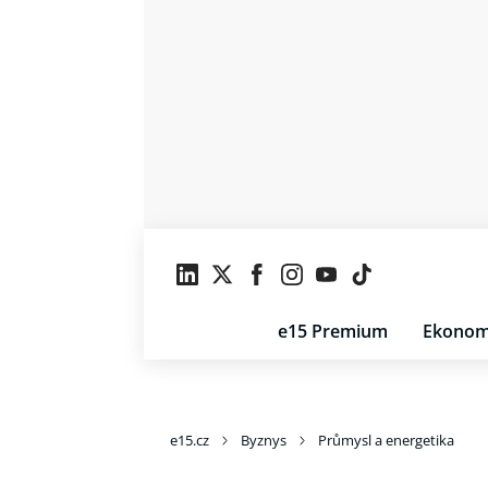
e15 Premium
Ekonom
e15.cz
Byznys
Průmysl a energetika