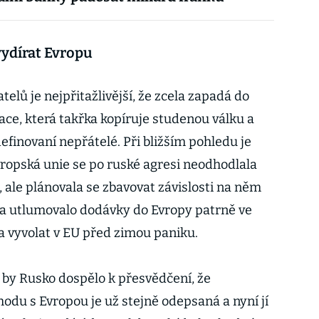
vydírat Evropu
elů je nejpřitažlivější, že zcela zapadá do
ce, která takřka kopíruje studenou válku a
 definovaní nepřátelé. Při bližším pohledu je
 Evropská unie se po ruské agresi neodhodlala
, ale plánovala se zbavovat závislosti na něm
a utlumovalo dodávky do Evropy patrně ve
a vyvolat v EU před zimou paniku.
 by Rusko dospělo k přesvědčení, že
du s Evropou je už stejně odepsaná a nyní jí