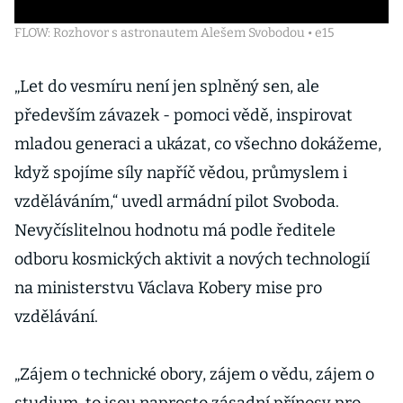
FLOW: Rozhovor s astronautem Alešem Svobodou • e15
„Let do vesmíru není jen splněný sen, ale
především závazek - pomoci vědě, inspirovat
mladou generaci a ukázat, co všechno dokážeme,
když spojíme síly napříč vědou, průmyslem i
vzděláváním,“ uvedl armádní pilot Svoboda.
Nevyčíslitelnou hodnotu má podle ředitele
odboru kosmických aktivit a nových technologií
na ministerstvu Václava Kobery mise pro
vzdělávání.
„Zájem o technické obory, zájem o vědu, zájem o