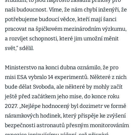
studium, to jsou naprosto zásadní přínosy pro
naši budoucnost. Víme, že nám chybí inženýři, že
potřebujeme budoucí vědce, kteří mají šanci
pracovat na špičkovém mezinárodním výzkumu,
a rozvíjet schopnosti, které jim umožní měnit
svět,“ sdělil.
Ministerstvo na konci dubna oznámilo, že pro
misi ESA vybralo 14 experimentů. Některé z nich
bude dělat Svoboda, ale některé by mohly začít
ještě před začátkem jeho mise, do konce roku
2027. „Nejlépe hodnocený byl dozimetr ve formě
náramkových hodinek, který přispěje ke zvýšení
bezpečnosti astronautů přesným monitorováním