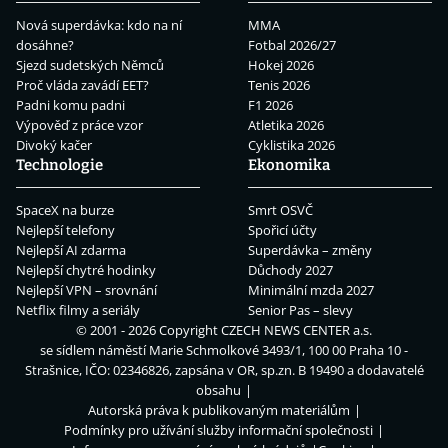
Nová superdávka: kdo na ní
MMA
dosáhne?
Fotbal 2026/27
Sjezd sudetských Němců
Hokej 2026
Proč vláda zavádí EET?
Tenis 2026
Padni komu padni
F1 2026
Výpověď z práce vzor
Atletika 2026
Divoký kačer
Cyklistika 2026
Technologie
Ekonomika
SpaceX na burze
Smrt OSVČ
Nejlepší telefony
Spořicí účty
Nejlepší AI zdarma
Superdávka – změny
Nejlepší chytré hodinky
Důchody 2027
Nejlepší VPN – srovnání
Minimální mzda 2027
Netflix filmy a seriály
Senior Pas – slevy
© 2001 - 2026 Copyright
CZECH NEWS CENTER a.s.
se sídlem náměstí Marie Schmolkové 3493/1, 100 00 Praha 10 -
Strašnice, IČO: 02346826, zapsána v OR, sp.zn. B 19490 a dodavatelé
obsahu
Autorská práva k publikovaným materiálům
Podmínky pro užívání služby informační společnosti