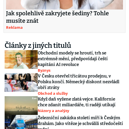
Jak spolehlivě zakryjete šediny? Tohle
musíte znát
Reklama
Články z jiných titulů
Obchodní modely se hroutí, trh se
extrémně mění, předpovídají čeští
kapitáni AI revoluce
Byznys
V Česku otevřel třicátou prodejnu, v
Polsku končí. Německý diskont nezvládl
obří ztráty
Obchod a služby
Když daň vyžene zlatá vejce. Kalifornie
chce zdanit miliardáře, ti raději utíkají
Názory a analýzy
Železniční zakázka století míří k Českým
drahám. Jako vítěze je schválili středočeští