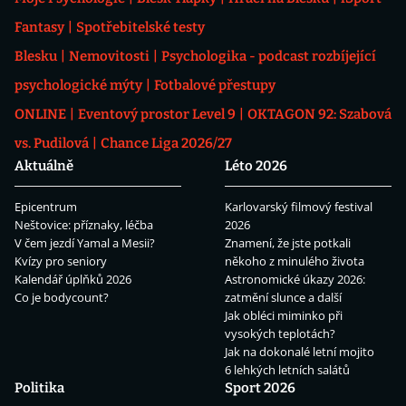
Fantasy
Spotřebitelské testy
Blesku
Nemovitosti
Psychologika - podcast rozbíjející
psychologické mýty
Fotbalové přestupy
ONLINE
Eventový prostor Level 9
OKTAGON 92: Szabová
vs. Pudilová
Chance Liga 2026/27
Aktuálně
Léto 2026
Epicentrum
Karlovarský filmový festival
Neštovice: příznaky, léčba
2026
V čem jezdí Yamal a Mesii?
Znamení, že jste potkali
Kvízy pro seniory
někoho z minulého života
Kalendář úplňků 2026
Astronomické úkazy 2026:
Co je bodycount?
zatmění slunce a další
Jak obléci miminko při
vysokých teplotách?
Jak na dokonalé letní mojito
6 lehkých letních salátů
Politika
Sport 2026