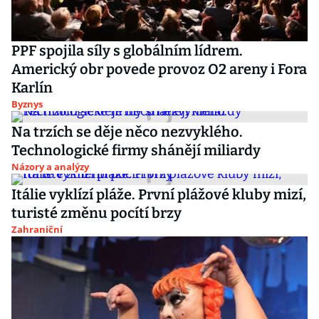
PPF spojila síly s globálním lídrem.
Americký obr povede provoz O2 areny i Fora
Karlín
Byznys
Na trzích se děje něco nezvyklého.
Technologické firmy shánějí miliardy
Názory a analýzy
Itálie vyklízí pláže. První plážové kluby mizí,
turisté změnu pocítí brzy
Zahraniční