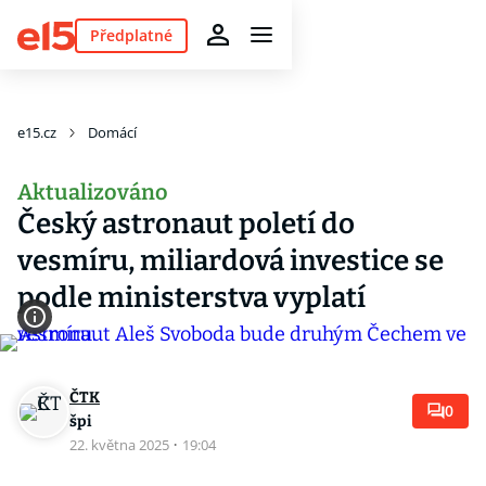
Předplatné
e15.cz
Domácí
Aktualizováno
Český astronaut poletí do
vesmíru, miliardová investice se
podle ministerstva vyplatí
ČTK
0
špi
22. května 2025
·
19:04