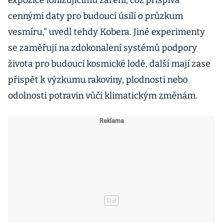
expozice ionizujícímu záření, což přispívá
cennými daty pro budoucí úsilí o průzkum
vesmíru,“ uvedl tehdy Kobera. Jiné experimenty
se zaměřují na zdokonalení systémů podpory
života pro budoucí kosmické lodě, další mají zase
přispět k výzkumu rakoviny, plodnosti nebo
odolnosti potravin vůči klimatickým změnám.