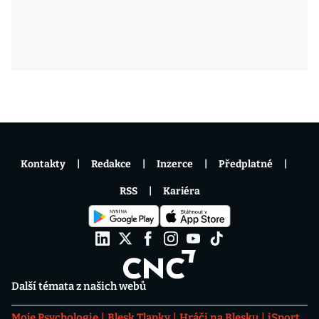
Kontakty
Redakce
Inzerce
Předplatné
RSS
Kariéra
Další témata z našich webů
Moje Psychologie
Blesk Tlapky
Hráči na Blesku
iSport