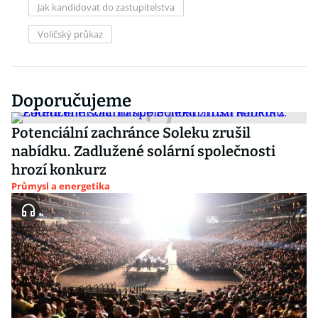
Jak kandidovat do zastupitelstva
Voličský průkaz
Doporučujeme
Potenciální zachránce Soleku zrušil
nabídku. Zadlužené solární společnosti
hrozí konkurz
Průmysl a energetika