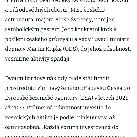
firem a inspirovat školáky ke studiu technických
a přírodovědných oborů. „Mise českého
astronauta, majora Aleše Svobody, není jen
symbolickým gestem. Je to konkrétní krok k
posílení českého průmyslu a vědy,“ uvedl ministr
dopravy Martin Kupka (ODS), do jehož působnosti
vesmírné aktivity spadají.
Dvoumiliardové náklady bude stát hradit
prostřednictvím navýšeného příspěvku Česka do
Evropské kosmické agentury (ESA) v letech 2025
až 2027. Průměrná návratnost investic do
kosmických aktivit je podle ministerstva až
osminásobná. „Každá koruna investovaná do