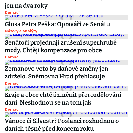
jen na dva roky
Domácí
Glosa Petra Peška: Opraváři ze Senátu
Názory a analýzy
Senátoři projednají zrušení superhrubé
mzdy. Chtějí kompenzace pro obce
Domácí
Zemanovo veto by daňové změny jen
zdrželo. Sněmovna Hrad přehlasuje
Domácí
Kraje a obce chtějí změnit přerozdělování
daní. Neshodnou se na tom jak
Domácí
Vánoce či Silvestr? Poslanci rozhodnou o
daních těsně před koncem roku