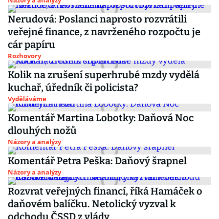
Názory a analýzy
Nerudová: Poslanci naprosto rozvrátili
veřejné finance, z navrženého rozpočtu je
cár papíru
Rozhovory
Kolik na zrušení superhrubé mzdy vydělá
kuchař, úředník či policista?
Vyděláváme
Komentář Martina Lobotky: Daňová Noc
dlouhých nožů
Názory a analýzy
Komentář Petra Peška: Daňový šrapnel
Názory a analýzy
Rozvrat veřejných financí, říká Hamáček o
daňovém balíčku. Netolický vyzval k
odchodu ČSSD z vlády