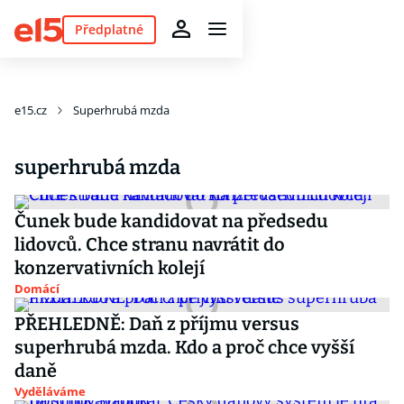
Předplatné
e15.cz
Superhrubá mzda
superhrubá mzda
Čunek bude kandidovat na předsedu
lidovců. Chce stranu navrátit do
konzervativních kolejí
Domácí
PŘEHLEDNĚ: Daň z příjmu versus
superhrubá mzda. Kdo a proč chce vyšší
daně
Vyděláváme