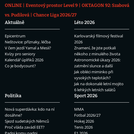
ONLINE
Eventový prostor Level 9
OKTAGON 92: Szabová
vs. Pudilová
Chance Liga 2026/27
Aktuálně
Léto 2026
Epicentrum
Karlovarský filmový festival
Neštovice: příznaky, léčba
2026
V čem jezdí Yamal a Mesii?
Znamení, že jste potkali
Kvízy pro seniory
někoho z minulého života
Kalendář úplňků 2026
Astronomické úkazy 2026:
Co je bodycount?
zatmění slunce a další
Jak obléci miminko při
vysokých teplotách?
Jak na dokonalé letní mojito
6 lehkých letních salátů
Politika
Sport 2026
Nová superdávka: kdo na ní
MMA
dosáhne?
Fotbal 2026/27
Sjezd sudetských Němců
Hokej 2026
Proč vláda zavádí EET?
Tenis 2026
Padni komu padni
F1 2026