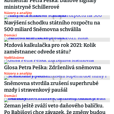
Komentář Petra Peška: Daňové signály
ministryně Schillerové
Názory a analýzy
Navýšení schodku státního rozpočtu na
500 miliard Sněmovna schválila
Domácí
Mzdová kalkulačka pro rok 2021: Kolik
zaměstnanec odvede státu?
Vyděláváme
Glosa Petra Peška: Zdrženlivá sněmovna
Názory a analýzy
Sněmovna stvrdila zrušení superhrubé
mzdy i stravenkový paušál
Domácí
Zeman ještě zváží veto daňového balíčku.
Po Babišovi chce závazek, že změny budou