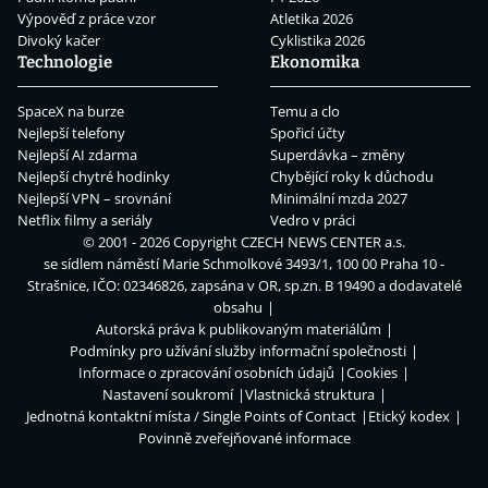
Výpověď z práce vzor
Atletika 2026
Divoký kačer
Cyklistika 2026
Technologie
Ekonomika
SpaceX na burze
Temu a clo
Nejlepší telefony
Spořicí účty
Nejlepší AI zdarma
Superdávka – změny
Nejlepší chytré hodinky
Chybějící roky k důchodu
Nejlepší VPN – srovnání
Minimální mzda 2027
Netflix filmy a seriály
Vedro v práci
© 2001 - 2026 Copyright
CZECH NEWS CENTER a.s.
se sídlem náměstí Marie Schmolkové 3493/1, 100 00 Praha 10 -
Strašnice, IČO: 02346826, zapsána v OR, sp.zn. B 19490 a dodavatelé
obsahu
Autorská práva k publikovaným materiálům
Podmínky pro užívání služby informační společnosti
Informace o zpracování osobních údajů
Cookies
Nastavení soukromí
Vlastnická struktura
Jednotná kontaktní místa / Single Points of Contact
Etický kodex
Povinně zveřejňované informace