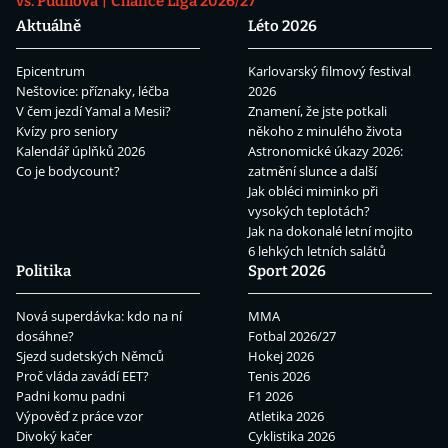
vs. Pudilová
Chance Liga 2026/27
Aktuálně
Léto 2026
Epicentrum
Karlovarský filmový festival
Neštovice: příznaky, léčba
2026
V čem jezdí Yamal a Mesii?
Znamení, že jste potkali
Kvízy pro seniory
někoho z minulého života
Kalendář úplňků 2026
Astronomické úkazy 2026:
Co je bodycount?
zatmění slunce a další
Jak obléci miminko při
vysokých teplotách?
Jak na dokonalé letní mojito
6 lehkých letních salátů
Politika
Sport 2026
Nová superdávka: kdo na ní
MMA
dosáhne?
Fotbal 2026/27
Sjezd sudetských Němců
Hokej 2026
Proč vláda zavádí EET?
Tenis 2026
Padni komu padni
F1 2026
Výpověď z práce vzor
Atletika 2026
Divoký kačer
Cyklistika 2026