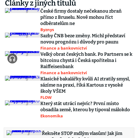
Články z jiných titulů
České firmy dostaly nečekanou zbraň
přímo z Bruselu. Nově mohou říct
odběratelům ne
Byznys
Sazby ČNB beze změny. Michl představí
novou prognózu i důvody pro pauzu
Finance a bankovnictví
Velký obrat českých bank. Po Partners se k
bitcoinu chystá i Česká spořitelna i
Raiffeisenbank
Finance a bankovnictví
Klasické bakalářky kvůli AI ztratily smysl,
sázíme na praxi, říká Kartous z vysoké
školy VŠEM
FLOW
Který stát utrácí nejvíc? První místo
obsadila země, kterou by tipoval málokdo
Ekonomika
Řekněte STOP mdlým vlasům! Jak jim