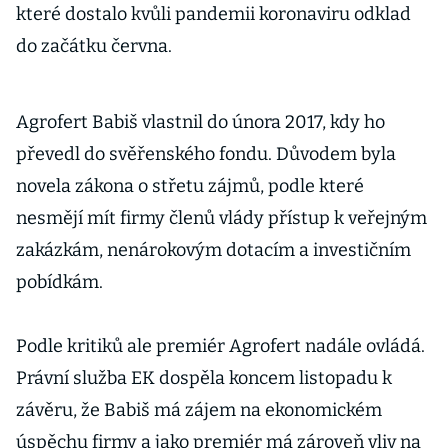
které dostalo kvůli pandemii koronaviru odklad
do začátku června.
Agrofert Babiš vlastnil do února 2017, kdy ho
převedl do svěřenského fondu. Důvodem byla
novela zákona o střetu zájmů, podle které
nesmějí mít firmy členů vlády přístup k veřejným
zakázkám, nenárokovým dotacím a investičním
pobídkám.
Podle kritiků ale premiér Agrofert nadále ovládá.
Právní služba EK dospěla koncem listopadu k
závěru, že Babiš má zájem na ekonomickém
úspěchu firmy a jako premiér má zároveň vliv na