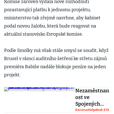
Komise zároveň vydala nové rozhodnutí
pozastavující platbu k jednomu projektu,
ministerstvo tak zřejmě navrhne, aby kabinet
podal novou žalobu, která bude reagovat na
aktuální stanovisko Evropské komise.
Podle Smolky má však stále smysl se soudit, když
Brusel v rámci auditního šetření ke střetu zájmů
premiéra Babiše nadále blokuje peníze na jeden
projekt.
Nezaměstnan
ost ve
Spojených
státech šplhá
KoronaHelpdesk E15