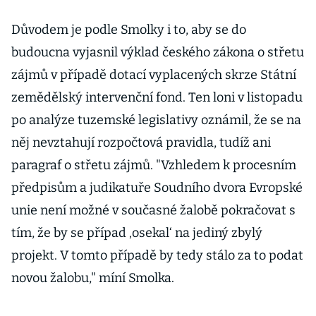
nad dvacet
procent, akcie
Důvodem je podle Smolky i to, aby se do
Amazonu
budoucna vyjasnil výklad českého zákona o střetu
jsou ale na
zájmů v případě dotací vyplacených skrze Státní
rekordu
zemědělský intervenční fond. Ten loni v listopadu
po analýze tuzemské legislativy oznámil, že se na
něj nevztahují rozpočtová pravidla, tudíž ani
paragraf o střetu zájmů. "Vzhledem k procesním
předpisům a judikatuře Soudního dvora Evropské
unie není možné v současné žalobě pokračovat s
tím, že by se případ ‚osekal‘ na jediný zbylý
projekt. V tomto případě by tedy stálo za to podat
novou žalobu," míní Smolka.