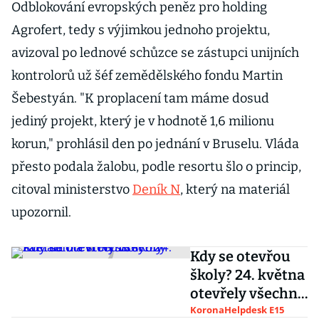
Odblokování evropských peněz pro holding
Agrofert, tedy s výjimkou jednoho projektu,
avizoval po lednové schůzce se zástupci unijních
kontrolorů už šéf zemědělského fondu Martin
Šebestyán. "K proplacení tam máme dosud
jediný projekt, který je v hodnotě 1,6 milionu
korun," prohlásil den po jednání v Bruselu. Vláda
přesto podala žalobu, podle resortu šlo o princip,
citoval ministerstvo
Deník N
, který na materiál
upozornil.
Kdy se otevřou
školy? 24. května
otevřely všechny
základní a
KoronaHelpdesk E15