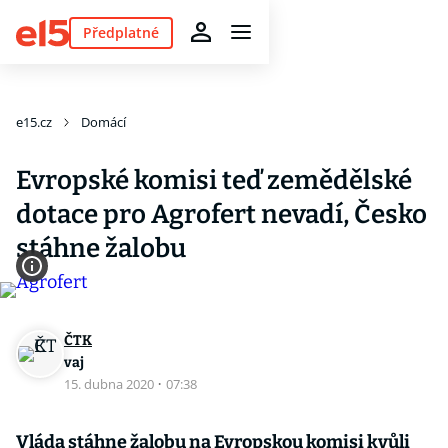
Předplatné
e15.cz
Domácí
Evropské komisi teď zemědělské
dotace pro Agrofert nevadí, Česko
stáhne žalobu
ČTK
vaj
15. dubna 2020
·
07:38
Vláda stáhne žalobu na Evropskou komisi kvůli