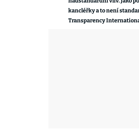
nadstandardní vliv. Jako p
kancléřky a to není standar
Transparency Internation