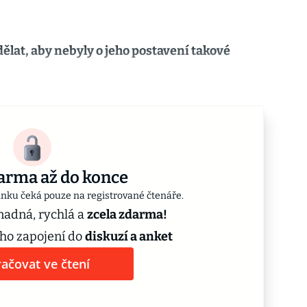
dělat, aby nebyly o jeho postavení takové
arma až do konce
ánku čeká pouze na registrované čtenáře.
snadná, rychlá a
zcela zdarma!
ho zapojení do
diskuzí a anket
ačovat ve čtení