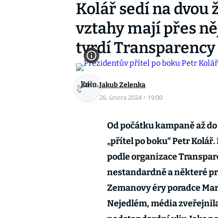
Kolář sedí na dvou 
vztahy mají přes ně
tvrdí Transparency
Jakub Zelenka
26. února 2024
·
19:00
Od počátku kampaně až do 
„přítel po boku“ Petr Kolář.
podle organizace Transpar
nestandardně a některé prv
Zemanovy éry poradce Marti
Nejedlém, média zveřejnila