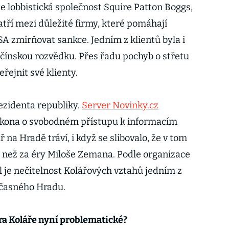
 že lobbistická společnost Squire Patton Boggs,
atří mezi důležité firmy, které pomáhají
 zmírňovat sankce. Jedním z klientů byla i
čínskou rozvědku. Přes řadu pochyb o střetu
řejnit své klienty.
ezidenta republiky.
Server Novinky.cz
zákona o svobodném přístupu k informacím
ř na Hradě tráví, i když se slibovalo, že v tom
 než za éry Miloše Zemana. Podle organizace
 je nečitelnost Kolářových vztahů jedním z
časného Hradu.
tra Koláře nyní problematické?