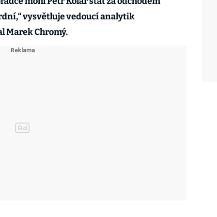
oradce mohl Petr Kolář stát za odchodem
dní,“ vysvětluje vedoucí analytik
al Marek Chromý.