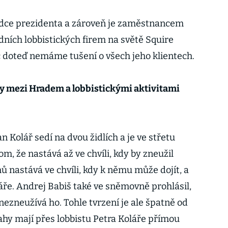
radce prezidenta a zároveň je zaměstnancem
dních lobbistických firem na světě Squire
 doteď nemáme tušení o všech jeho klientech.
hy mezi Hradem a lobbistickými aktivitami
n Kolář sedí na dvou židlích a je ve střetu
m, že nastává až ve chvíli, kdy by zneužil
ů nastává ve chvíli, kdy k němu může dojít, a
áře. Andrej Babiš také ve sněmovně prohlásil,
 nezneužívá ho. Tohle tvrzení je ale špatně od
ahy mají přes lobbistu Petra Koláře přímou