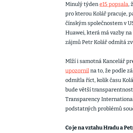
Minulý týden
e15 popsala
,
pro kterou Kolář pracuje, p
čínským společnostem v USA
Huawei, která má vazby na 
zájmů Petr Kolář odmítá zve
Mlží i samotná Kancelář pr
upozornil
na to, že podle 
odmítla říct, kolik času Kolá
bude větší transparentnost
Transparency International
podstatných problémů sou
Co je na vztahu Hradu a Pe