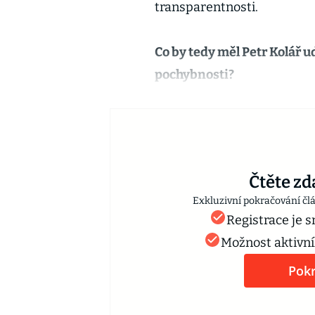
transparentnosti.
Co by tedy měl Petr Kolář u
pochybnosti?
Čtěte zd
Exkluzivní pokračování čl
Registrace je 
Možnost aktivní
Pokr