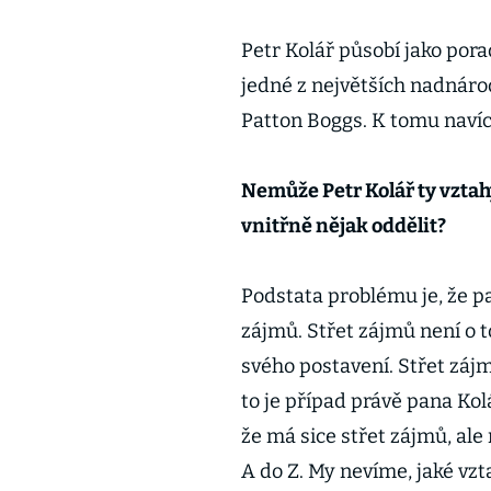
Petr Kolář působí jako po
jedné z největších nadnáro
Patton Boggs. K tomu navíc
Nemůže Petr Kolář ty vzta
vnitřně nějak oddělit?
Podstata problému je, že pa
zájmů. Střet zájmů není o to
svého postavení. Střet zájm
to je případ právě pana Kol
že má sice střet zájmů, ale
A do Z. My nevíme, jaké vzt