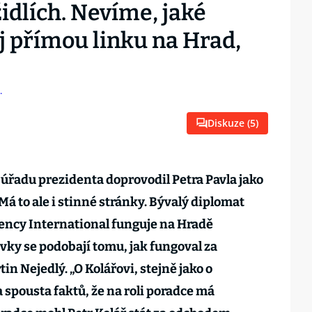
židlích. Nevíme, jaké
j přímou linku na Hrad,
Diskuze (
5
)
úřadu prezidenta doprovodil Petra Pavla jako
 Má to ale i stinné stránky. Bývalý diplomat
ency International funguje na Hradě
ky se podobají tomu, jak fungoval za
n Nejedlý. „O Kolářovi, stejně jako o
 spousta faktů, že na roli poradce má