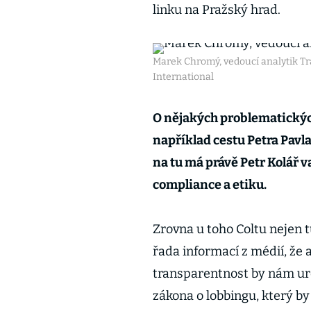
linku na Pražský hrad.
Marek Chromý, vedoucí analytik T
International
O nějakých problematickýc
například cestu Petra Pavla
na tu má právě Petr Kolář 
compliance a etiku.
Zrovna u toho Coltu nejen tu
řada informací z médií, že 
transparentnost by nám ur
zákona o lobbingu, který by l