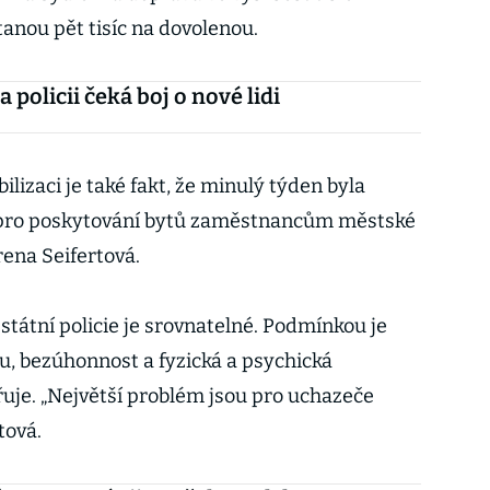
anou pět tisíc na dovolenou.
 policii čeká boj o nové lidi
izaci je také fakt, že minulý týden byla
 pro poskytování bytů zaměstnancům městské
Irena Seifertová.
 státní policie je srovnatelné. Podmínkou je
u, bezúhonnost a fyzická a psychická
řuje. „Největší problém jsou pro uchazeče
tová.