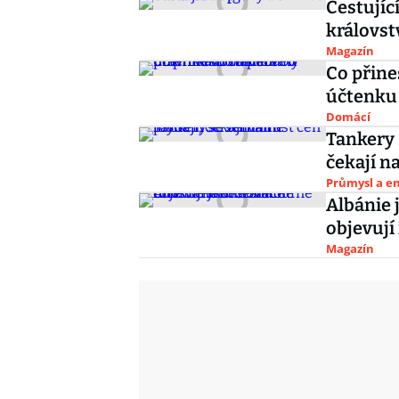
Cestujíc
královst
Magazín
Co přine
účtenku 
Domácí
Tankery 
čekají n
Průmysl a e
Albánie 
objevují
Magazín