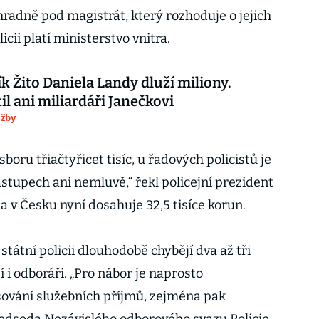
ýhradně pod magistrát, který rozhoduje o jejich
icii platí ministerstvo vnitra.
k Žito Daniela Landy dluží miliony.
il ani miliardáři Janečkovi
užby
sboru třiačtyřicet tisíc, u řadových policistů je
nástupech ani nemluvě,“ řekl policejní prezident
 v Česku nyní dosahuje 32,5 tisíce korun.
státní policii dlouhodobě chybějí dva až tři
 i odboráři. „Pro nábor je naprosto
vání služebních příjmů, zejména pak