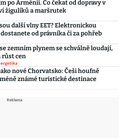
ím po Arménii. Co čekat od dopravy v
ví žigulíků a maršrutek
sou další vlny EET? Elektronickou
dostanete od právníka či za pohřeb
se zemním plynem se schválně loudají,
a růst cen
nergetika
jako nové Chorvatsko: Češi houfně
 méně známé turistické destinace