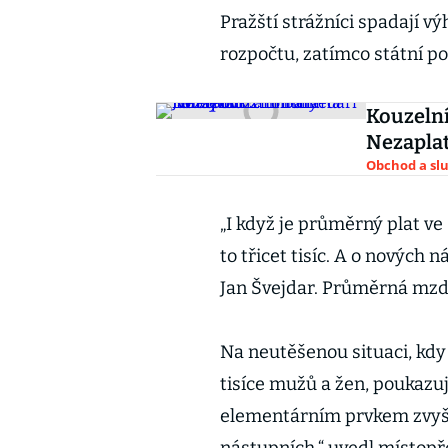
Pražští strážníci spadají v
rozpočtu, zatímco státní pol
Kouzelní
Nezaplat
Obchod a sl
„I když je průměrný plat ve 
to třicet tisíc. A o nových 
Jan Švejdar. Průměrná mzda
Na neutěšenou situaci, kdy 
tisíce mužů a žen, poukazují
elementárním prvkem zvyšo