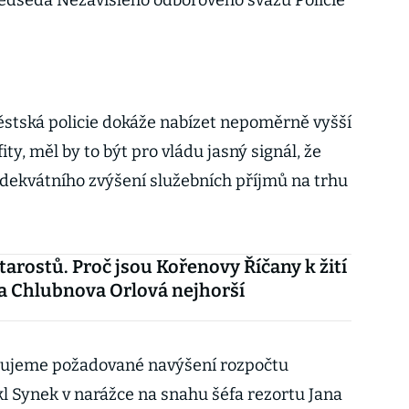
ředseda Nezávislého odborového svazu Policie
stská policie dokáže nabízet nepoměrně vyšší
ity, měl by to být pro vládu jasný signál, že
adekvátního zvýšení služebních příjmů na trhu
tarostů. Proč jsou Kořenovy Říčany k žití
 a Chlubnova Orlová nejhorší
rujeme požadované navýšení rozpočtu
kl Synek v narážce na snahu šéfa rezortu Jana