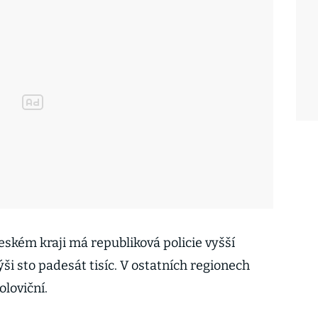
ském kraji má republiková policie vyšší
i sto padesát tisíc. V ostatních regionech
oloviční.