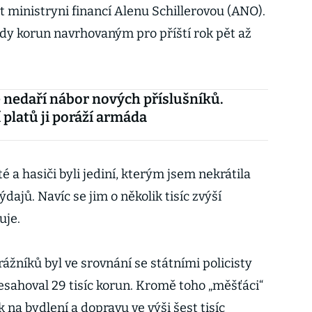
ministryni financí Alenu Schillerovou (ANO).
dy korun navrhovaným pro příští rok pět až
se nedaří nábor nových příslušníků.
í platů ji poráží armáda
sté a hasiči byli jediní, kterým jsem nekrátila
dajů. Navíc se jim o několik tisíc zvýší
uje.
ážníků byl ve srovnání se státními policisty
řesahoval 29 tisíc korun. Kromě toho „měšťáci“
 na bydlení a dopravu ve výši šest tisíc