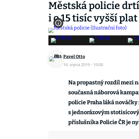
Městská policie drtí
i o 15 tisíc vyšší plat
Pavel Otto
16. srpna 2019
·
10:00
Na propastný rozdíl mezi n
současná náborová kampaň
policie Praha láká nováčky
s jednorázovým stotisícov
příslušníka Policie ČR je ny