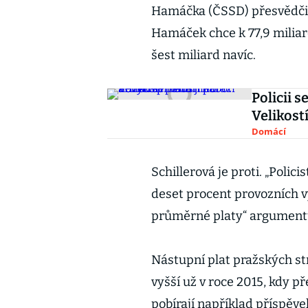
Hamáčka (ČSSD) přesvědčit 
Hamáček chce k 77,9 miliar
šest miliard navíc.
Policii 
Velikost
Domácí
Schillerová je proti. „Polici
deset procent provozních vý
průměrné platy“ argument
Nástupní plat pražských str
vyšší už v roce 2015, kdy p
pobírají například příspěvek