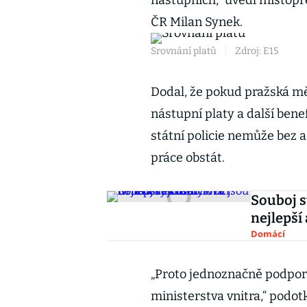
nástupních,“ uvedl místop
ČR Milan Synek.
Srovnání platů
|
Zdroj: E15
Dodal, že pokud pražská mě
nástupní platy a další benef
státní policie nemůže bez 
práce obstát.
Souboj s
nejlepší
Domácí
„Proto jednoznačně podpo
ministerstva vnitra,“ podot