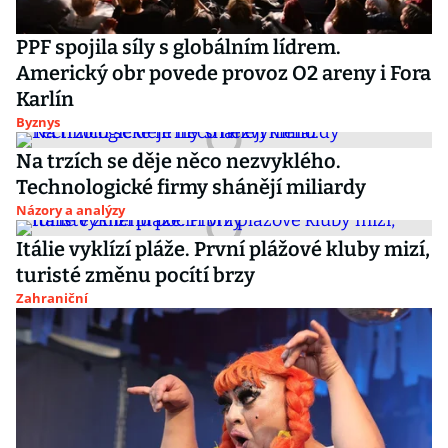
PPF spojila síly s globálním lídrem.
Americký obr povede provoz O2 areny i Fora
Karlín
Byznys
Na trzích se děje něco nezvyklého.
Technologické firmy shánějí miliardy
Názory a analýzy
Itálie vyklízí pláže. První plážové kluby mizí,
turisté změnu pocítí brzy
Zahraniční