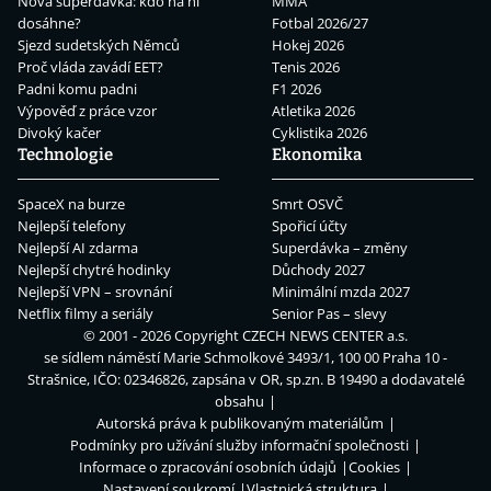
Nová superdávka: kdo na ní
MMA
dosáhne?
Fotbal 2026/27
Sjezd sudetských Němců
Hokej 2026
Proč vláda zavádí EET?
Tenis 2026
Padni komu padni
F1 2026
Výpověď z práce vzor
Atletika 2026
Divoký kačer
Cyklistika 2026
Technologie
Ekonomika
SpaceX na burze
Smrt OSVČ
Nejlepší telefony
Spořicí účty
Nejlepší AI zdarma
Superdávka – změny
Nejlepší chytré hodinky
Důchody 2027
Nejlepší VPN – srovnání
Minimální mzda 2027
Netflix filmy a seriály
Senior Pas – slevy
© 2001 - 2026 Copyright
CZECH NEWS CENTER a.s.
se sídlem náměstí Marie Schmolkové 3493/1, 100 00 Praha 10 -
Strašnice, IČO: 02346826, zapsána v OR, sp.zn. B 19490 a dodavatelé
obsahu
Autorská práva k publikovaným materiálům
Podmínky pro užívání služby informační společnosti
Informace o zpracování osobních údajů
Cookies
Nastavení soukromí
Vlastnická struktura