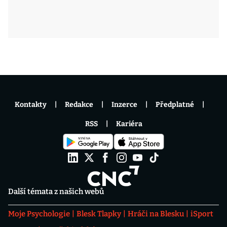
Kontakty
Redakce
Inzerce
Předplatné
RSS
Kariéra
Další témata z našich webů
Moje Psychologie
Blesk Tlapky
Hráči na Blesku
iSport