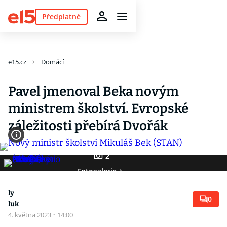
Předplatné
e15.cz
Domácí
Pavel jmenoval Beka novým
ministrem školství. Evropské
záležitosti přebírá Dvořák
2
Fotogalerie
ly
0
luk
4. května 2023
·
14:00