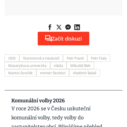
Začít diskuzi
ODS
Starostové a nezávislí
Petr Pavel
Petr Fiala
Masarykova univerzita
vláda
Mikuláš Bek
Martin Dvořák
ministr školství
Vladimír Balaš
Komunální volby 2026
V roce 2026 se v Česku uskuteční
komunální volby, tedy volby do
zastupitelstev obcí. Přinášíme přehled