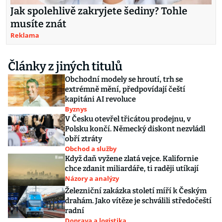
Jak spolehlivě zakryjete šediny? Tohle
musíte znát
Reklama
Články z jiných titulů
Obchodní modely se hroutí, trh se
extrémně mění, předpovídají čeští
kapitáni AI revoluce
Byznys
V Česku otevřel třicátou prodejnu, v
Polsku končí. Německý diskont nezvládl
obří ztráty
Obchod a služby
Když daň vyžene zlatá vejce. Kalifornie
chce zdanit miliardáře, ti raději utíkají
Názory a analýzy
Železniční zakázka století míří k Českým
drahám. Jako vítěze je schválili středočeští
radní
Doprava a logistika