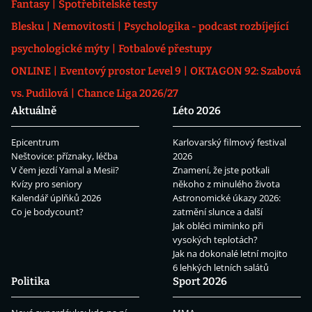
Fantasy
Spotřebitelské testy
Blesku
Nemovitosti
Psychologika - podcast rozbíjející
psychologické mýty
Fotbalové přestupy
ONLINE
Eventový prostor Level 9
OKTAGON 92: Szabová
vs. Pudilová
Chance Liga 2026/27
Aktuálně
Léto 2026
Epicentrum
Karlovarský filmový festival
Neštovice: příznaky, léčba
2026
V čem jezdí Yamal a Mesii?
Znamení, že jste potkali
Kvízy pro seniory
někoho z minulého života
Kalendář úplňků 2026
Astronomické úkazy 2026:
Co je bodycount?
zatmění slunce a další
Jak obléci miminko při
vysokých teplotách?
Jak na dokonalé letní mojito
6 lehkých letních salátů
Politika
Sport 2026