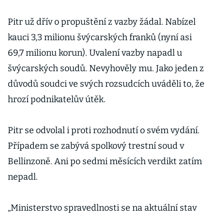
Pitr už dřív o propuštění z vazby žádal. Nabízel
kauci 3,3 milionu švýcarských franků (nyní asi
69,7 milionu korun). Uvalení vazby napadl u
švýcarských soudů. Nevyhověly mu. Jako jeden z
důvodů soudci ve svých rozsudcích uváděli to, že
hrozí podnikatelův útěk.
Pitr se odvolal i proti rozhodnutí o svém vydání.
Případem se zabývá spolkový trestní soud v
Bellinzoně. Ani po sedmi měsících verdikt zatím
nepadl.
„Ministerstvo spravedlnosti se na aktuální stav