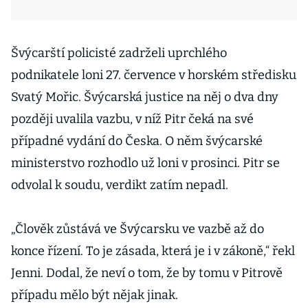
Švýcarští policisté zadrželi uprchlého
podnikatele loni 27. července v horském středisku
Svatý Mořic. Švýcarská justice na něj o dva dny
později uvalila vazbu, v níž Pitr čeká na své
případné vydání do Česka. O něm švýcarské
ministerstvo rozhodlo už loni v prosinci. Pitr se
odvolal k soudu, verdikt zatím nepadl.
„Člověk zůstává ve Švýcarsku ve vazbě až do
konce řízení. To je zásada, která je i v zákoně,“ řekl
Jenni. Dodal, že neví o tom, že by tomu v Pitrově
případu mělo být nějak jinak.