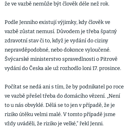
že ve vazbě nemůže být člověk déle než rok.
Podle Jenniho existují výjimky, kdy člověk ve
vazbě zůstat nemusí. Důvodem je třeba špatný
zdravotní stav či to, když je vydání do ciziny
nepravděpodobné, nebo dokonce vyloučené.
Švýcarské ministerstvo spravedlnosti o Pitrově
vydání do Česka ale už rozhodlo loni 17. prosince.
Počítat se nedá ani s tím, že by podnikatel po roce
ve vazbě přešel třeba do domácího vězení. „Není
to u nás obvyklé. Dělá se to jen v případě, že je
riziko útěku velmi malé. V tomto případě jsme
vždy uváděli, že riziko je velké,“ řekl Jenni.