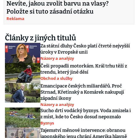
Nevíte, jakou zvolit barvu na vlasy?
Položte si tuto zásadní otázku
Reklama
Články z jiných titulů
Za státní dluhy Česko platí čtvrté nejvyšší
úroky v Evropské unii
Názory a analýzy
Češi propadli motorkám. Král trhu těží z
trendu, který jiné děsí
Obchod a služby
Emancipace českých miliardářů. Proč
Strnad, Křetínský a Komárek nakupují
západní ikony
Názory a analýzy
Sucho drtí vodácký byznys. Voda zmizela i
z míst, kde to Česko dosud nepoznalo
Byznys
Tajemství měnové intervence: obranou
japonského jenu chrání Amerika hlavně