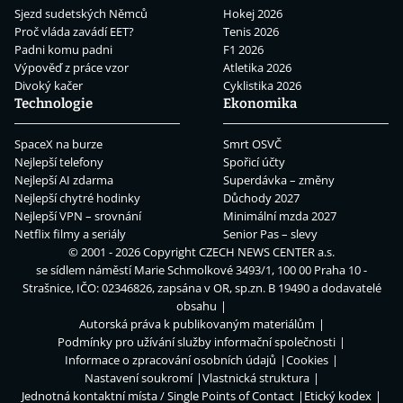
Sjezd sudetských Němců
Hokej 2026
Proč vláda zavádí EET?
Tenis 2026
Padni komu padni
F1 2026
Výpověď z práce vzor
Atletika 2026
Divoký kačer
Cyklistika 2026
Technologie
Ekonomika
SpaceX na burze
Smrt OSVČ
Nejlepší telefony
Spořicí účty
Nejlepší AI zdarma
Superdávka – změny
Nejlepší chytré hodinky
Důchody 2027
Nejlepší VPN – srovnání
Minimální mzda 2027
Netflix filmy a seriály
Senior Pas – slevy
© 2001 - 2026 Copyright
CZECH NEWS CENTER a.s.
se sídlem náměstí Marie Schmolkové 3493/1, 100 00 Praha 10 -
Strašnice, IČO: 02346826, zapsána v OR, sp.zn. B 19490 a dodavatelé
obsahu
Autorská práva k publikovaným materiálům
Podmínky pro užívání služby informační společnosti
Informace o zpracování osobních údajů
Cookies
Nastavení soukromí
Vlastnická struktura
Jednotná kontaktní místa / Single Points of Contact
Etický kodex