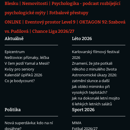
Blesku
Nemovitosti
Psychologika - podcast rozbíjející
psychologické mýty
Fotbalové přestupy
ONLINE
Eventový prostor Level 9
OKTAGON 92: Szabová
vs. Pudilová
Chance Liga 2026/27
Aktuálně
Léto 2026
Epicentrum
Karlovarský filmový festival
Neštovice: příznaky, léčba
2026
V čem jezdí Yamal a Mesii?
Znamení, že jste potkali
Kvízy pro seniory
někoho z minulého života
Kalendář úplňků 2026
Astronomické úkazy 2026:
Co je bodycount?
zatmění slunce a další
Jak obléci miminko při
vysokých teplotách?
Jak na dokonalé letní mojito
6 lehkých letních salátů
Politika
Sport 2026
Nová superdávka: kdo na ní
MMA
dosáhne?
Fotbal 2026/27