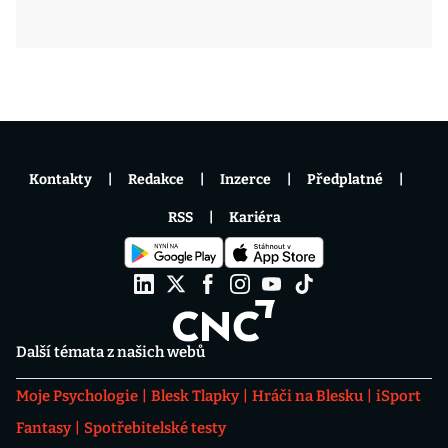
Kontakty
Redakce
Inzerce
Předplatné
RSS
Kariéra
Další témata z našich webů
Moje Psychologie
Blesk Tlapky
Hráči na Blesku
iSport
Fantasy
Spotřebitelské testy