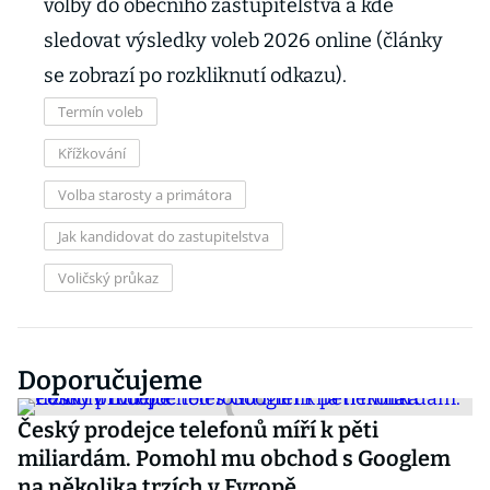
volby do obecního zastupitelstva a kde
sledovat výsledky voleb 2026 online (články
se zobrazí po rozkliknutí odkazu).
Termín voleb
Křížkování
Volba starosty a primátora
Jak kandidovat do zastupitelstva
Voličský průkaz
Doporučujeme
Český prodejce telefonů míří k pěti
miliardám. Pomohl mu obchod s Googlem
na několika trzích v Evropě