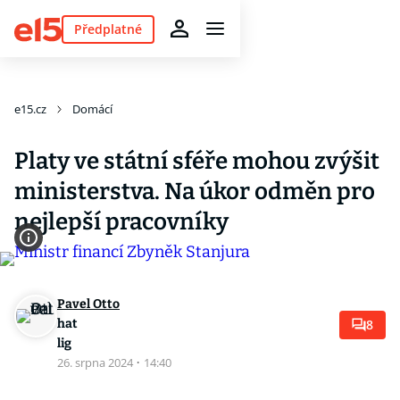
Předplatné
e15.cz
Domácí
Platy ve státní sféře mohou zvýšit
ministerstva. Na úkor odměn pro
nejlepší pracovníky
Pavel Otto
hat
8
lig
26. srpna 2024
·
14:40