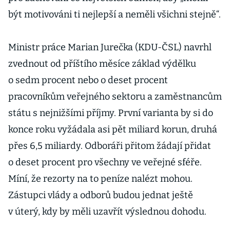
být motivováni ti nejlepší a neměli všichni stejně“.
Ministr práce Marian Jurečka (KDU-ČSL) navrhl
zvednout od příštího měsíce základ výdělku
o sedm procent nebo o deset procent
pracovníkům veřejného sektoru a zaměstnancům
státu s nejnižšími příjmy. První varianta by si do
konce roku vyžádala asi pět miliard korun, druhá
přes 6,5 miliardy. Odboráři přitom žádají přidat
o deset procent pro všechny ve veřejné sféře.
Míní, že rezorty na to peníze nalézt mohou.
Zástupci vlády a odborů budou jednat ještě
v úterý, kdy by měli uzavřít výslednou dohodu.