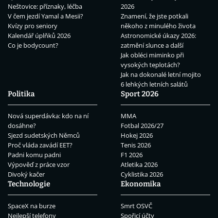
Neštovice: příznaky, léčba
2026
V čem jezdí Yamal a Mesii?
Znamení, že jste potkali
Kvízy pro seniory
někoho z minulého života
Kalendář úplňků 2026
Astronomické úkazy 2026:
Co je bodycount?
zatmění slunce a další
Jak obléci miminko při
vysokých teplotách?
Jak na dokonalé letní mojito
6 lehkých letních salátů
Politika
Sport 2026
Nová superdávka: kdo na ní
MMA
dosáhne?
Fotbal 2026/27
Sjezd sudetských Němců
Hokej 2026
Proč vláda zavádí EET?
Tenis 2026
Padni komu padni
F1 2026
Výpověď z práce vzor
Atletika 2026
Divoký kačer
Cyklistika 2026
Technologie
Ekonomika
SpaceX na burze
Smrt OSVČ
Nejlepší telefony
Spořicí účty