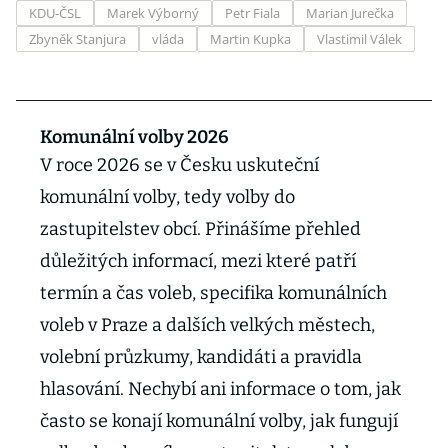
KDU-ČSL
Marek Výborný
Petr Fiala
Marian Jurečka
Zbyněk Stanjura
vláda
Martin Kupka
Vlastimil Válek
Komunální volby 2026
V roce 2026 se v Česku uskuteční
komunální volby, tedy volby do
zastupitelstev obcí. Přinášíme přehled
důležitých informací, mezi které patří
termín a čas voleb, specifika komunálních
voleb v Praze a dalších velkých městech,
volební průzkumy, kandidáti a pravidla
hlasování. Nechybí ani informace o tom, jak
často se konají komunální volby, jak fungují