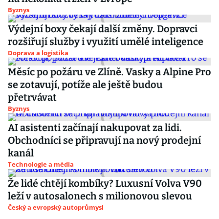
Byznys
Výdejní boxy čekají další změny. Dopravci
rozšiřují služby i využití umělé inteligence
Doprava a logistika
Měsíc po požáru ve Zlíně. Vasky a Alpine Pro
se zotavují, potíže ale ještě budou
přetrvávat
Byznys
AI asistenti začínají nakupovat za lidi.
Obchodníci se připravují na nový prodejní
kanál
Technologie a média
Že lidé chtějí kombíky? Luxusní Volva V90
leží v autosalonech s milionovou slevou
Český a evropský autoprůmysl