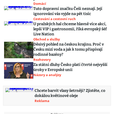
Domácí
Tuto dopravní značku Češi neznají. Její
ignorování vás vyjde na pět tisíc
Cestování a cestovní ruch
U pražských hal chceme hlavně více akcí,
lepší VIP i gastronomii, říká evropský šéf
Live Nation
Obchod a služby
Děsivý pohled na českou krajinu. Proč v
Česku mizí voda a jak k tomu přispívají
rodinné bazény?
Rozhovory
Za státní dluhy Česko platí čtvrté nejvyšší
úroky v Evropské unii
Názory a analýzy
Chcete barvit vlasy šetrněji? Zjistěte, co
dokážou květinové oleje
Reklama