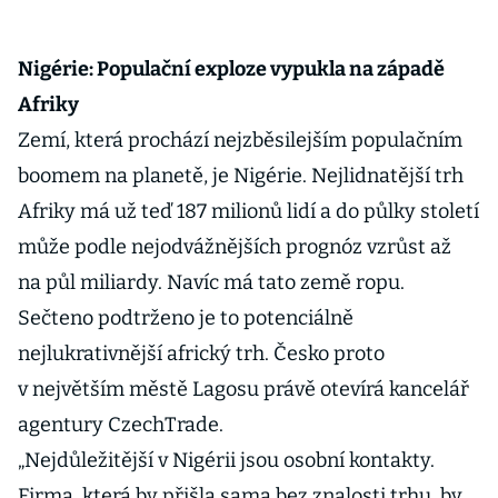
Nigérie: Populační exploze vypukla na západě
Afriky
Zemí, která prochází nejzběsilejším populačním
boomem na planetě, je Nigérie. Nejlidnatější trh
Afriky má už teď 187 milionů lidí a do půlky století
může podle nejodvážnějších prognóz vzrůst až
na půl miliardy. Navíc má tato země ropu.
Sečteno podtrženo je to potenciálně
nejlukrativnější africký trh. Česko proto
v největším městě Lagosu právě otevírá kancelář
agentury CzechTrade.
„Nejdůležitější v Nigérii jsou osobní kontakty.
Firma, která by přišla sama bez znalosti trhu, by