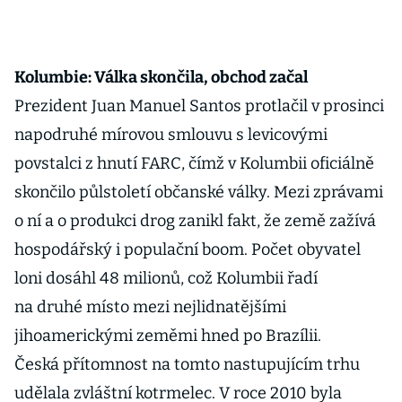
Kolumbie: Válka skončila, obchod začal
Prezident Juan Manuel Santos protlačil v prosinci
napodruhé mírovou smlouvu s levicovými
povstalci z hnutí FARC, čímž v Kolumbii oficiálně
skončilo půlstoletí občanské války. Mezi zprávami
o ní a o produkci drog zanikl fakt, že země zažívá
hospodářský i populační boom. Počet obyvatel
loni dosáhl 48 milionů, což Kolumbii řadí
na druhé místo mezi nejlidnatějšími
jihoamerickými zeměmi hned po Brazílii.
Česká přítomnost na tomto nastupujícím trhu
udělala zvláštní kotrmelec. V roce 2010 byla