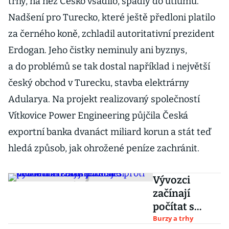
trhy, na něž Česko vsadilo, spadly do útlumu.
Nadšení pro Turecko, které ještě předloni platilo
za černého koně, zchladil autoritativní prezident
Erdogan. Jeho čistky neminuly ani byznys,
a do problémů se tak dostal například i největší
český obchod v Turecku, stavba elektrárny
Adularya. Na projekt realizovaný společností
Vítkovice Power Engineering půjčila Česká
exportní banka dvanáct miliard korun a stát teď
hledá způsob, jak ohrožené peníze zachránit.
Vývozci
začínají
počítat s
posílením
Burzy a trhy