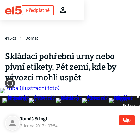
Předplatné
e15.cz
Domácí
Skládací pohřební urny nebo
pivní etikety. Pět zemí, kde by
vývozci mohli uspět
8
Fotogal
Tomáš Stingl
0
3. ledna 2017
·
07:54