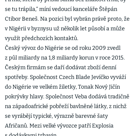
se tu trápila,“ míní vedoucí kanceláře Štěpán
Ctibor Beneš. Na pozici byl vybrán právě proto, že
v Nigérii v byznysu už několik let působí a může
využít předchozích kontaktů.
Český vývoz do Nigérie se od roku 2009 zvedl
z půl miliardy na 1,8 miliardy korun v roce 2015.
Českým firmám se daří dodávat zboží denní
spotřeby. Společnost Czech Blade Jevíčko vyváží
do Nigérie ve velkém žiletky, Tonak Nový Jičín
pokrývky hlavy. Společnost Veba dodává tradičně
na západoafrické pobřeží bavlněné látky, z nichž
se vyrábějí typické, výrazně barevné šaty
Afričanů. Mezi velké vývozce patří Explosia
s dodávkami trhavin.