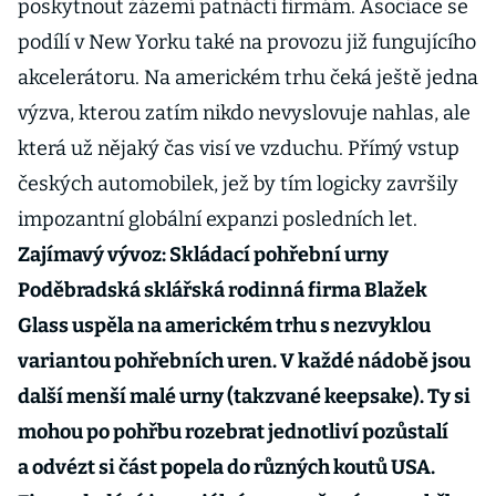
poskytnout zázemí patnácti firmám. Asociace se
podílí v New Yorku také na provozu již fungujícího
akcelerátoru. Na americkém trhu čeká ještě jedna
výzva, kterou zatím nikdo nevyslovuje nahlas, ale
která už nějaký čas visí ve vzduchu. Přímý vstup
českých automobilek, jež by tím logicky završily
impozantní globální expanzi posledních let.
Zajímavý vývoz: Skládací pohřební urny
Poděbradská sklářská rodinná firma Blažek
Glass uspěla na americkém trhu s nezvyklou
variantou pohřebních uren. V každé nádobě jsou
další menší malé urny (takzvané keepsake). Ty si
mohou po pohřbu rozebrat jednotliví pozůstalí
a odvézt si část popela do různých koutů USA.