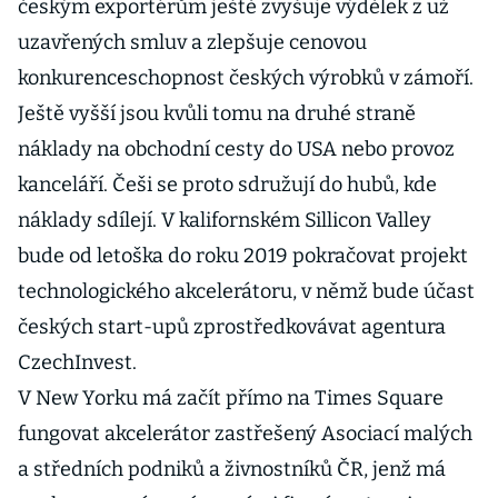
českým exportérům ještě zvyšuje výdělek z už
uzavřených smluv a zlepšuje cenovou
konkurenceschopnost českých výrobků v zámoří.
Ještě vyšší jsou kvůli tomu na druhé straně
náklady na obchodní cesty do USA nebo provoz
kanceláří. Češi se proto sdružují do hubů, kde
náklady sdílejí. V kalifornském Sillicon Valley
bude od letoška do roku 2019 pokračovat projekt
technologického akcelerátoru, v němž bude účast
českých start-upů zprostředkovávat agentura
CzechInvest.
V New Yorku má začít přímo na Times Square
fungovat akcelerátor zastřešený Asociací malých
a středních podniků a živnostníků ČR, jenž má