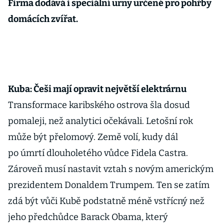
Firma dodává i speciální urny určené pro pohřby
domácích zvířat.
Kuba: Češi mají opravit největší elektrárnu
Transformace karibského ostrova šla dosud
pomaleji, než analytici očekávali. Letošní rok
může být přelomový. Země volí, kudy dál
po úmrtí dlouholetého vůdce Fidela Castra.
Zároveň musí nastavit vztah s novým americkým
prezidentem Donaldem Trumpem. Ten se zatím
zdá být vůči Kubě podstatně méně vstřícný než
jeho předchůdce Barack Obama, který