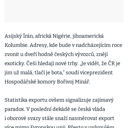
Asijský Írán, africká Nigérie, jihoamerická
Kolumbie. Adresy, kde bude v nadcházejícím roce
zvonit u dveří hodně českých vývozců, znějí
exoticky. Češi hledají nové trhy. „Je vidět, že ČR je
jim už malá, tlačí je bota,“ soudí viceprezident
Hospodářské komory Bořivoj Minář.
Statistika exportu ovšem signalizuje zajímavý
paradox. V poslední dekádě se česká vláda
i oborové svazy stále snaží nasměrovat export
více mimo Evropskou unii. Přesto v uplynulém