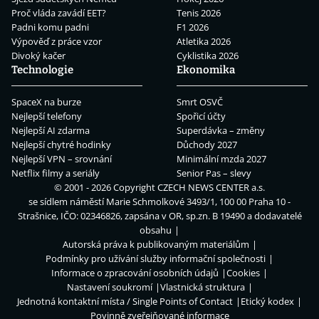
Proč vláda zavádí EET?
Tenis 2026
Padni komu padni
F1 2026
Výpověď z práce vzor
Atletika 2026
Divoký kačer
Cyklistika 2026
Technologie
Ekonomika
SpaceX na burze
Smrt OSVČ
Nejlepší telefony
Spořicí účty
Nejlepší AI zdarma
Superdávka – změny
Nejlepší chytré hodinky
Důchody 2027
Nejlepší VPN – srovnání
Minimální mzda 2027
Netflix filmy a seriály
Senior Pas – slevy
© 2001 - 2026 Copyright
CZECH NEWS CENTER a.s.
se sídlem náměstí Marie Schmolkové 3493/1, 100 00 Praha 10 -
Strašnice, IČO: 02346826, zapsána v OR, sp.zn. B 19490 a dodavatelé
obsahu
Autorská práva k publikovaným materiálům
Podmínky pro užívání služby informační společnosti
Informace o zpracování osobních údajů
Cookies
Nastavení soukromí
Vlastnická struktura
Jednotná kontaktní místa / Single Points of Contact
Etický kodex
Povinně zveřejňované informace