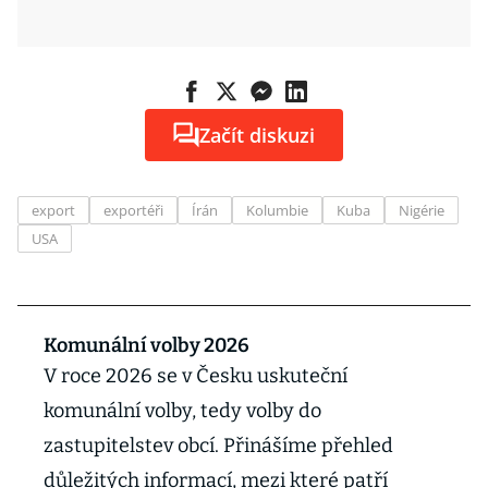
Začít diskuzi
export
exportéři
Írán
Kolumbie
Kuba
Nigérie
USA
Komunální volby 2026
V roce 2026 se v Česku uskuteční
komunální volby, tedy volby do
zastupitelstev obcí. Přinášíme přehled
důležitých informací, mezi které patří