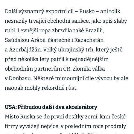
koruny.
Dosud proti
Další významný exportní cíl – Rusko – ani tolik
němu měli
nesrazily trvající obchodní sankce, jako spíš slabý
zajištěnou
rubl. Levnější ropa zbrzdila také Brazílii,
jen čtvrtinu
Saúdskou Arábii, částečně i Kazachstán
tržeb v
eurech
a Ázerbájdžán. Velký ukrajinský trh, který ještě
před několika lety patřil k nejnadějnějším
obchodním partnerům ČR, zlomila válka
v Donbasu. Některé mimounijní cíle vývozu by ale
naopak mohly rekordně růst.
USA: Přibudou další dva akcelerátory
Místo Ruska se do první desítky zemí, kam české
firmy vyvážejí nejvíce, v posledním roce prodraly