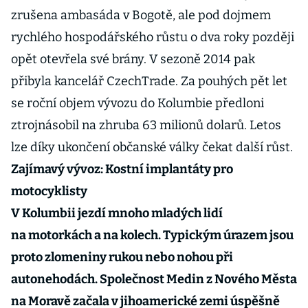
zrušena ambasáda v Bogotě, ale pod dojmem
rychlého hospodářského růstu o dva roky později
opět otevřela své brány. V sezoně 2014 pak
přibyla kancelář CzechTrade. Za pouhých pět let
se roční objem vývozu do Kolumbie předloni
ztrojnásobil na zhruba 63 milionů dolarů. Letos
lze díky ukončení občanské války čekat další růst.
Zajímavý vývoz: Kostní implantáty pro
motocyklisty
V Kolumbii jezdí mnoho mladých lidí
na motorkách a na kolech. Typickým úrazem jsou
proto zlomeniny rukou nebo nohou při
autonehodách. Společnost Medin z Nového Města
na Moravě začala v jihoamerické zemi úspěšně