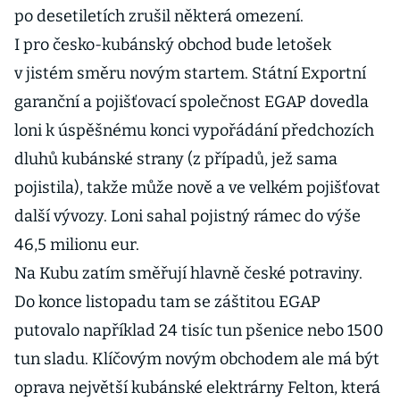
po desetiletích zrušil některá omezení.
I pro česko-kubánský obchod bude letošek
v jistém směru novým startem. Státní Exportní
garanční a pojišťovací společnost EGAP dovedla
loni k úspěšnému konci vypořádání předchozích
dluhů kubánské strany (z případů, jež sama
pojistila), takže může nově a ve velkém pojišťovat
další vývozy. Loni sahal pojistný rámec do výše
46,5 milionu eur.
Na Kubu zatím směřují hlavně české potraviny.
Do konce listopadu tam se záštitou EGAP
putovalo například 24 tisíc tun pšenice nebo 1500
tun sladu. Klíčovým novým obchodem ale má být
oprava největší kubánské elektrárny Felton, která