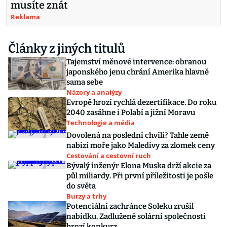
musíte znát
Reklama
Články z jiných titulů
Tajemství měnové intervence: obranou
japonského jenu chrání Amerika hlavně
sama sebe
Názory a analýzy
Evropě hrozí rychlá dezertifikace. Do roku
2040 zasáhne i Polabí a jižní Moravu
Technologie a média
Dovolená na poslední chvíli? Tahle země
nabízí moře jako Maledivy za zlomek ceny
Cestování a cestovní ruch
Bývalý inženýr Elona Muska drží akcie za
půl miliardy. Při první příležitosti je pošle
do světa
Burzy a trhy
Potenciální zachránce Soleku zrušil
nabídku. Zadlužené solární společnosti
hrozí konkurz