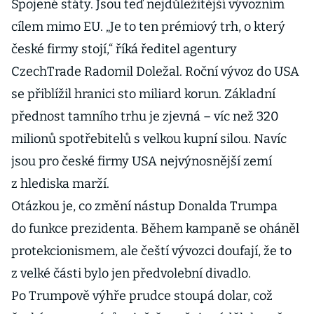
Spojené státy. Jsou teď nejdůležitější vývozním
cílem mimo EU. „Je to ten prémiový trh, o který
české firmy stojí,“ říká ředitel agentury
CzechTrade Radomil Doležal. Roční vývoz do USA
se přiblížil hranici sto miliard korun. Základní
přednost tamního trhu je zjevná – víc než 320
milionů spotřebitelů s velkou kupní silou. Navíc
jsou pro české firmy USA nejvýnosnější zemí
z hlediska marží.
Otázkou je, co změní nástup Donalda Trumpa
do funkce prezidenta. Během kampaně se oháněl
protekcionismem, ale čeští vývozci doufají, že to
z velké části bylo jen předvolební divadlo.
Po Trumpově výhře prudce stoupá dolar, což