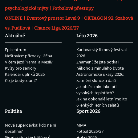
psychologické mýty
Fotbalové přestupy
ONLINE
Eventový prostor Level 9
OKTAGON 92: Szabová
vs. Pudilová
Chance Liga 2026/27
Aktuálně
Léto 2026
Epicentrum
Karlovarský filmový festival
Neštovice: příznaky, léčba
2026
V čem jezdí Yamal a Mesii?
Znamení, že jste potkali
Kvízy pro seniory
někoho z minulého života
Kalendář úplňků 2026
Astronomické úkazy 2026:
Co je bodycount?
zatmění slunce a další
Jak obléci miminko při
vysokých teplotách?
Jak na dokonalé letní mojito
6 lehkých letních salátů
Politika
Sport 2026
Nová superdávka: kdo na ní
MMA
dosáhne?
Fotbal 2026/27
Sjezd sudetských Němců
Hokej 2026