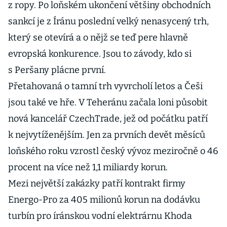
z ropy. Po loňském ukončení většiny obchodních
sankcí je z Íránu poslední velký nenasycený trh,
který se otevírá a o nějž se teď pere hlavně
evropská konkurence. Jsou to závody, kdo si
s Peršany plácne první.
Přetahovaná o tamní trh vyvrcholí letos a Češi
jsou také ve hře. V Teheránu začala loni působit
nová kancelář CzechTrade, jež od počátku patří
k nejvytíženějším. Jen za prvních devět měsíců
loňského roku vzrostl český vývoz meziročně o 46
procent na více než 1,1 miliardy korun.
Mezi největší zakázky patří kontrakt firmy
Energo-Pro za 405 milionů korun na dodávku
turbín pro íránskou vodní elektrárnu Khoda