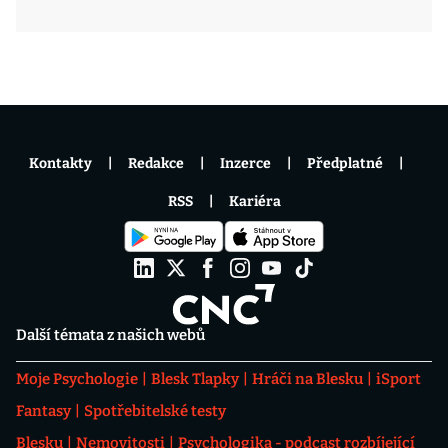
Kontakty
Redakce
Inzerce
Předplatné
RSS
Kariéra
Další témata z našich webů
Moje Psychologie
Blesk Tlapky
Hráči na Blesku
iSport
Fantasy
Spotřebitelské testy
Blesku
Nemovitosti
Psychologika - podcast rozbíjející