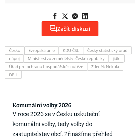
Začít diskuzi
Česko
Evropská unie
KDU-ČSL
Český statistický úřad
nápoj
Ministerstvo zemědělství České republiky
jídlo
Úřad pro ochranu hospodářské soutěže
Zdeněk Nekula
DPH
Komunální volby 2026
V roce 2026 se v Česku uskuteční
komunální volby, tedy volby do
zastupitelstev obcí. Přinášíme přehled