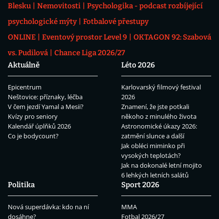
Blesku
Nemovitosti
Psychologika - podcast rozbíjející
psychologické mýty
Fotbalové přestupy
ONLINE
Eventový prostor Level 9
OKTAGON 92: Szabová
vs. Pudilová
Chance Liga 2026/27
Aktuálně
Léto 2026
Epicentrum
Karlovarský filmový festival
Neštovice: příznaky, léčba
2026
V čem jezdí Yamal a Mesii?
Znamení, že jste potkali
Kvízy pro seniory
někoho z minulého života
Kalendář úplňků 2026
Astronomické úkazy 2026:
Co je bodycount?
zatmění slunce a další
Jak obléci miminko při
vysokých teplotách?
Jak na dokonalé letní mojito
6 lehkých letních salátů
Politika
Sport 2026
Nová superdávka: kdo na ní
MMA
dosáhne?
Fotbal 2026/27