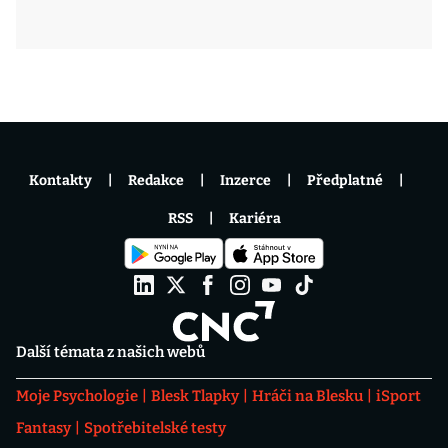
Kontakty
Redakce
Inzerce
Předplatné
RSS
Kariéra
Další témata z našich webů
Moje Psychologie
Blesk Tlapky
Hráči na Blesku
iSport
Fantasy
Spotřebitelské testy