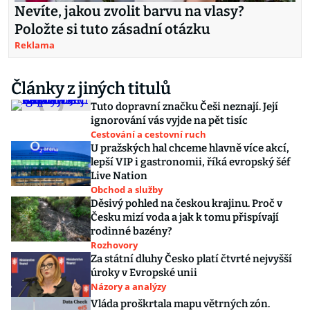
Nevíte, jakou zvolit barvu na vlasy?
Položte si tuto zásadní otázku
Reklama
Články z jiných titulů
Tuto dopravní značku Češi neznají. Její
ignorování vás vyjde na pět tisíc
Cestování a cestovní ruch
U pražských hal chceme hlavně více akcí,
lepší VIP i gastronomii, říká evropský šéf
Live Nation
Obchod a služby
Děsivý pohled na českou krajinu. Proč v
Česku mizí voda a jak k tomu přispívají
rodinné bazény?
Rozhovory
Za státní dluhy Česko platí čtvrté nejvyšší
úroky v Evropské unii
Názory a analýzy
Vláda proškrtala mapu větrných zón.