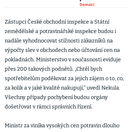
Vládne tu
Domácí
úřednická
byrokracie, říká
Zástupci České obchodní inspekce a Státní
Vobořil
zemědělské a potravinářské inspekce budou i
nadále vyhodnocovat stížnosti zákazníků na
výpočty slev v obchodech nebo účtování cen na
pokladnách. Ministerstvo v současnosti eviduje
přes 200 takových podnětů. „Chtěl bych
spotřebitelům poděkovat za jejich zájem o to, co,
za kolik a v jaké kvalitě nakupují,“ uvedl Nekula.
Všechny případy pochybení budou orgány
došetřovat v rámci správních řízení.
Ministr za viníka vysokých cen potravin dlouho