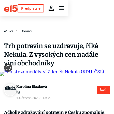
Předplatné
e15.cz
Domácí
Trh potravin se uzdravuje, říká
Nekula. Z vysokých cen nadále
viní obchodníky
Karolína Blažková
0
lig
13. června 2023
·
13:36
Ačkoliv zdražování potravin v Česku zpomaluje,