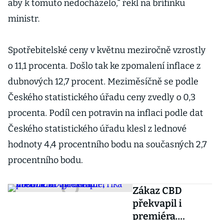
aby k tomuto nedocházelo,“ řekl na brífinku
ministr.
Spotřebitelské ceny v květnu meziročně vzrostly
o 11,1 procenta. Došlo tak ke zpomalení inflace z
dubnových 12,7 procent. Meziměsíčně se podle
Českého statistického úřadu ceny zvedly o 0,3
procenta. Podíl cen potravin na inflaci podle dat
Českého statistického úřadu klesl z lednové
hodnoty 4,4 procentního bodu na současných 2,7
procentního bodu.
Zákaz CBD
překvapil i
premiéra.