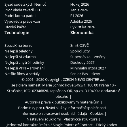
Sjezd sudetských Němců
Hokej 2026
Proč vláda zavádí EET?
Tenis 2026
Padni komu padni
F1 2026
Výpověď z práce vzor
Atletika 2026
Divoký kačer
Cyklistika 2026
Technologie
Ekonomika
SpaceX na burze
Smrt OSVČ
Nejlepší telefony
Spořicí účty
Nejlepší AI zdarma
Superdávka – změny
Nejlepší chytré hodinky
Důchody 2027
Nejlepší VPN – srovnání
Minimální mzda 2027
Netflix filmy a seriály
Senior Pas – slevy
© 2001 - 2026 Copyright
CZECH NEWS CENTER a.s.
se sídlem náměstí Marie Schmolkové 3493/1, 100 00 Praha 10 -
Strašnice, IČO: 02346826, zapsána v OR, sp.zn. B 19490 a dodavatelé
obsahu
Autorská práva k publikovaným materiálům
Podmínky pro užívání služby informační společnosti
Informace o zpracování osobních údajů
Cookies
Nastavení soukromí
Vlastnická struktura
Jednotná kontaktní místa / Single Points of Contact
Etický kodex