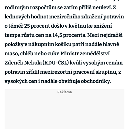
rodinným rozpočtům se zatím příliš neuleví. Z
lednových hodnot meziročního zdražení potravin
o téměř 25 procent došlo v květnu ke snížení
tempa růstu cen na 14,5 procenta. Mezi nejdražší
položky v nákupním košíku patří nadále hlavně
maso, chléb nebo cukr. Ministr zemědělství
Zdeněk Nekula (KDU-ČSL) kvůli vysokým cenám
potravin zřídil mezirezortní pracovní skupinu, z
vysokých cen i nadále obviňuje obchodníky.