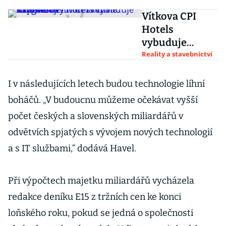
Vítkova CPI
Hotels
vybuduje
kongresový
Reality a stavebnictví
hotel v Brně.
Expanduje i v
I v následujících letech budou technologie líhní
Českém
boháčů. „V budoucnu můžeme očekávat vyšší
Krumlově
počet českých a slovenských miliardářů v
odvětvích spjatých s vývojem nových technologií
a s IT službami,“ dodává Havel.
Při výpočtech majetku miliardářů vycházela
redakce deníku E15 z tržních cen ke konci
loňského roku, pokud se jedná o společnosti