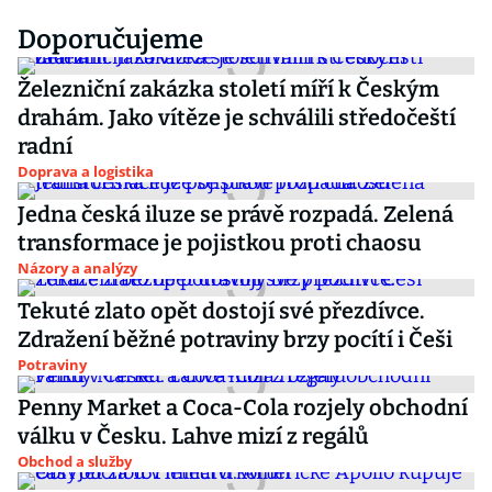
Doporučujeme
Železniční zakázka století míří k Českým
drahám. Jako vítěze je schválili středočeští
radní
Doprava a logistika
Jedna česká iluze se právě rozpadá. Zelená
transformace je pojistkou proti chaosu
Názory a analýzy
Tekuté zlato opět dostojí své přezdívce.
Zdražení běžné potraviny brzy pocítí i Češi
Potraviny
Penny Market a Coca-Cola rozjely obchodní
válku v Česku. Lahve mizí z regálů
Obchod a služby