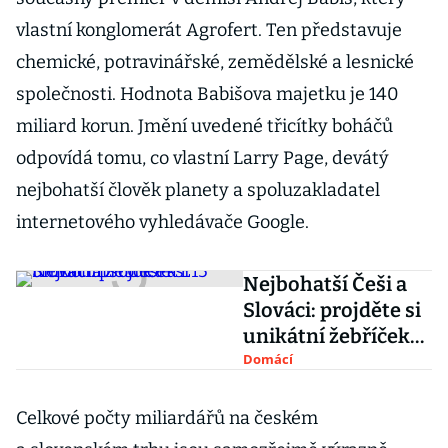
vlastní konglomerát Agrofert. Ten představuje
chemické, potravinářské, zemědělské a lesnické
společnosti. Hodnota Babišova majetku je 140
miliard korun. Jmění uvedené třicítky boháčů
odpovídá tomu, co vlastní Larry Page, devátý
nejbohatší člověk planety a spoluzakladatel
internetového vyhledávače Google.
Nejbohatší Češi a
Slováci: projděte si
unikátní žebříček
E15
Domácí
Celkové počty miliardářů na českém