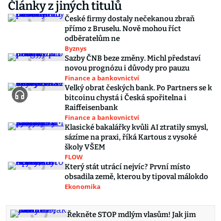
Články z jiných titulů
České firmy dostaly nečekanou zbraň
přímo z Bruselu. Nově mohou říct
odběratelům ne
Byznys
Sazby ČNB beze změny. Michl představí
novou prognózu i důvody pro pauzu
Finance a bankovnictví
Velký obrat českých bank. Po Partners se k
bitcoinu chystá i Česká spořitelna i
Raiffeisenbank
Finance a bankovnictví
Klasické bakalářky kvůli AI ztratily smysl,
sázíme na praxi, říká Kartous z vysoké
školy VŠEM
FLOW
Který stát utrácí nejvíc? První místo
obsadila země, kterou by tipoval málokdo
Ekonomika
Řekněte STOP mdlým vlasům! Jak jim