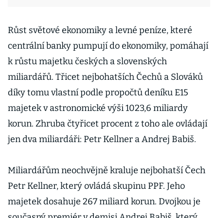
Růst světové ekonomiky a levné peníze, které
centrální banky pumpují do ekonomiky, pomáhají
k růstu majetku českých a slovenských
miliardářů. Třicet nejbohatších Čechů a Slováků
díky tomu vlastní podle propočtů deníku E15
majetek v astronomické výši 1023,6 miliardy
korun. Zhruba čtyřicet procent z toho ale ovládají
jen dva miliardáři: Petr Kellner a Andrej Babiš.
Miliardářům neochvějně kraluje nejbohatší Čech
Petr Kellner, který ovládá skupinu PPF. Jeho
majetek dosahuje 267 miliard korun. Dvojkou je
současný premiér v demisi Andrej Babiš, který