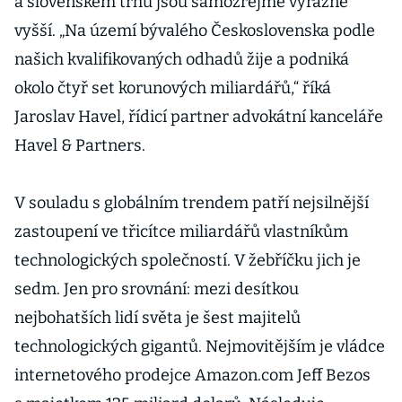
a slovenském trhu jsou samozřejmě výrazně
vyšší. „Na území bývalého Československa podle
našich kvalifikovaných odhadů žije a podniká
okolo čtyř set korunových miliardářů,“ říká
Jaroslav Havel, řídicí partner advokátní kanceláře
Havel & Partners.
V souladu s globálním trendem patří nejsilnější
zastoupení ve třicítce miliardářů vlastníkům
technologických společností. V žebříčku jich je
sedm. Jen pro srovnání: mezi desítkou
nejbohatších lidí světa je šest majitelů
technologických gigantů. Nejmovitějším je vládce
internetového prodejce Amazon.com Jeff Bezos