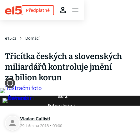
Předplatné
e15.cz
Domácí
Třicítka českých a slovenských
miliardářů kontroluje jmění
za bilion korun
2
Fotogalerie
Vladan Gallistl
29. března 2018
·
09:00