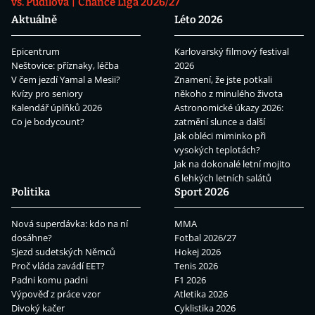
vs. Pudilová
Chance Liga 2026/27
Aktuálně
Léto 2026
Epicentrum
Karlovarský filmový festival
Neštovice: příznaky, léčba
2026
V čem jezdí Yamal a Mesii?
Znamení, že jste potkali
Kvízy pro seniory
někoho z minulého života
Kalendář úplňků 2026
Astronomické úkazy 2026:
Co je bodycount?
zatmění slunce a další
Jak obléci miminko při
vysokých teplotách?
Jak na dokonalé letní mojito
6 lehkých letních salátů
Politika
Sport 2026
Nová superdávka: kdo na ní
MMA
dosáhne?
Fotbal 2026/27
Sjezd sudetských Němců
Hokej 2026
Proč vláda zavádí EET?
Tenis 2026
Padni komu padni
F1 2026
Výpověď z práce vzor
Atletika 2026
Divoký kačer
Cyklistika 2026