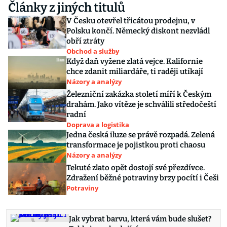
Články z jiných titulů
V Česku otevřel třicátou prodejnu, v
Polsku končí. Německý diskont nezvládl
obří ztráty
Obchod a služby
Když daň vyžene zlatá vejce. Kalifornie
chce zdanit miliardáře, ti raději utíkají
Názory a analýzy
Železniční zakázka století míří k Českým
drahám. Jako vítěze je schválili středočeští
radní
Doprava a logistika
Jedna česká iluze se právě rozpadá. Zelená
transformace je pojistkou proti chaosu
Názory a analýzy
Tekuté zlato opět dostojí své přezdívce.
Zdražení běžné potraviny brzy pocítí i Češi
Potraviny
Jak vybrat barvu, která vám bude slušet?