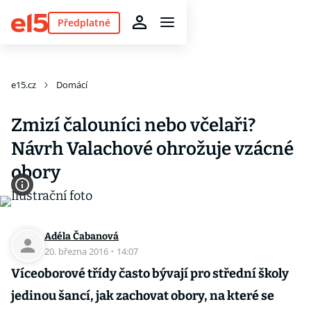
Předplatné
e15.cz
Domácí
Zmizí čalouníci nebo včelaři?
Návrh Valachové ohrožuje vzácné
obory
Adéla Čabanová
20. března 2016
·
14:07
Víceoborové třídy často bývají pro střední školy
jedinou šancí, jak zachovat obory, na které se