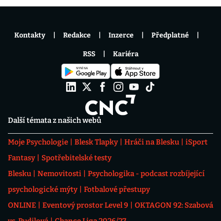
Kontakty
Redakce
Inzerce
Předplatné
RSS
Kariéra
Další témata z našich webů
Moje Psychologie
Blesk Tlapky
Hráči na Blesku
iSport
Fantasy
Spotřebitelské testy
Blesku
Nemovitosti
Psychologika - podcast rozbíjející
psychologické mýty
Fotbalové přestupy
ONLINE
Eventový prostor Level 9
OKTAGON 92: Szabová
vs. Pudilová
Chance Liga 2026/27