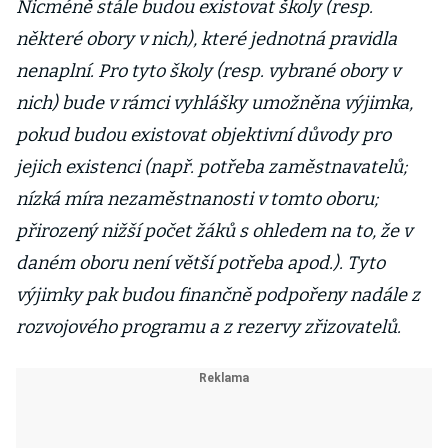
Nicméně stále budou existovat školy (resp.
některé obory v nich), které jednotná pravidla
nenaplní. Pro tyto školy (resp. vybrané obory v
nich) bude v rámci vyhlášky umožněna výjimka,
pokud budou existovat objektivní důvody pro
jejich existenci (např. potřeba zaměstnavatelů;
nízká míra nezaměstnanosti v tomto oboru;
přirozený nižší počet žáků s ohledem na to, že v
daném oboru není větší potřeba apod.). Tyto
výjimky pak budou finančně podpořeny nadále z
rozvojového programu a z rezervy zřizovatelů.