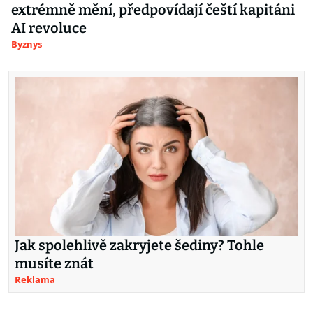
extrémně mění, předpovídají čeští kapitáni
AI revoluce
Byznys
Jak spolehlivě zakryjete šediny? Tohle
musíte znát
Reklama