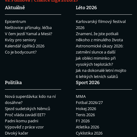
Aktuálně
Léto 2026
Epicentrum
Karlovarský filmový festival
Neštovice: příznaky, léčba
2026
V čem jezdí Yamal a Mesii?
Znamení, že jste potkali
Kvízy pro seniory
někoho z minulého života
Kalendář úplňků 2026
Astronomické úkazy 2026:
Co je bodycount?
zatmění slunce a další
Jak obléci miminko při
vysokých teplotách?
Jak na dokonalé letní mojito
6 lehkých letních salátů
Politika
Sport 2026
Nová superdávka: kdo na ní
MMA
dosáhne?
Fotbal 2026/27
Sjezd sudetských Němců
Hokej 2026
Proč vláda zavádí EET?
Tenis 2026
Padni komu padni
F1 2026
Výpověď z práce vzor
Atletika 2026
Divoký kačer
Cyklistika 2026