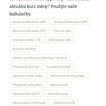
aktuální kurz měny? Použijte naše
kalkulačky:
Mzdová kalkulačka HPP
Mzdová kalkulačka DPP
Mzdová kalkulačka DPČ
Převod měn
Srovnání mzdy v ČR
Důchodový věk
Starobní důchod
Osobní vyměřovací základ pro důchod
Předčasný důchod
Invalidní důchod
Hypoteční kalkulačka
Refinancování hypotéky
Příspěvek na bydlení
Nemocenská
Nemocenská OSVČ
Náhrada mzdy
Dlouhodobé ošetřovné
Ošetřovné OČR