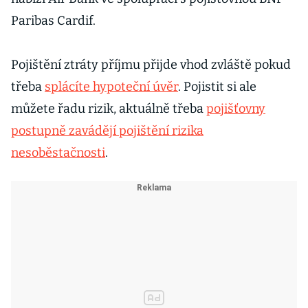
spořitelnu
Paribas Cardif.
i Air Bank
Pojištění ztráty příjmu přijde vhod zvláště pokud
třeba
splácíte hypoteční úvěr
. Pojistit si ale
můžete řadu rizik, aktuálně třeba
pojišťovny
postupně zavádějí pojištění rizika
nesoběstačnosti
.