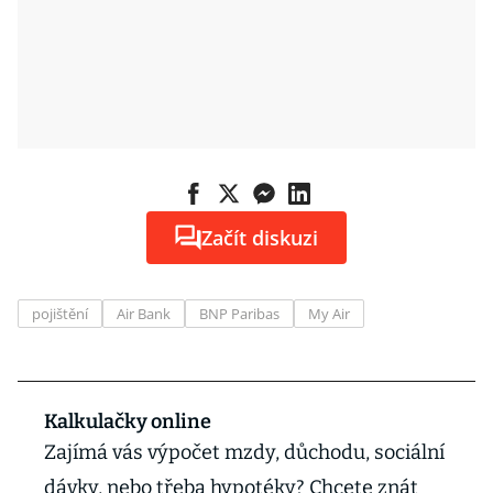
Začít diskuzi
pojištění
Air Bank
BNP Paribas
My Air
Kalkulačky online
Zajímá vás výpočet mzdy, důchodu, sociální
dávky, nebo třeba hypotéky? Chcete znát