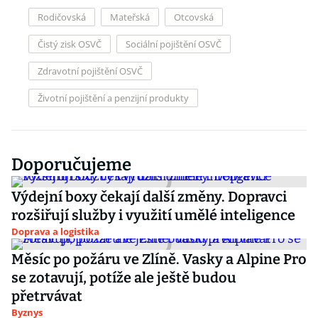
Rodičovská
Mateřská
Otcovská
Čistý zisk OSVČ
Sociální pojištění OSVČ
Zdravotní pojištění OSVČ
Životní pojištění a penzijní produkty
Doporučujeme
Výdejní boxy čekají další změny. Dopravci
rozšiřují služby i využití umělé inteligence
Doprava a logistika
Měsíc po požáru ve Zlíně. Vasky a Alpine Pro
se zotavují, potíže ale ještě budou
přetrvávat
Byznys