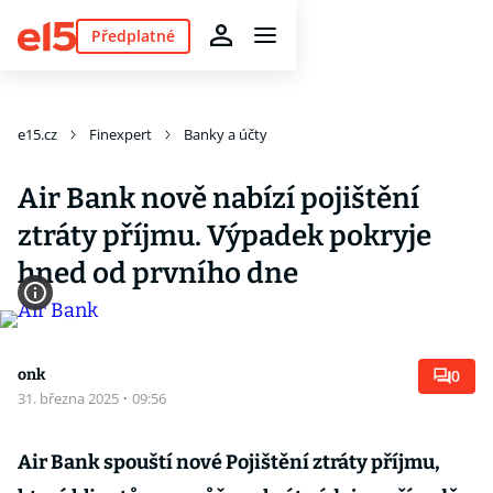
Předplatné
e15.cz
Finexpert
Banky a účty
Air Bank nově nabízí pojištění
ztráty příjmu. Výpadek pokryje
hned od prvního dne
onk
0
31. března 2025
·
09:56
Air Bank spouští nové Pojištění ztráty příjmu,