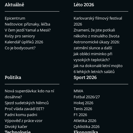
Aktuálně
Léto 2026
Epicentrum
Karlovarský filmový festival
Neštovice: příznaky, léčba
2026
V čem jezdí Yamal a Mesii?
Znamení, že jste potkali
Kvízy pro seniory
někoho z minulého života
Kalendář úplňků 2026
Astronomické úkazy 2026:
Co je bodycount?
zatmění slunce a další
Jak obléci miminko při
vysokých teplotách?
Jak na dokonalé letní mojito
6 lehkých letních salátů
Politika
Sport 2026
Nová superdávka: kdo na ní
MMA
dosáhne?
Fotbal 2026/27
Sjezd sudetských Němců
Hokej 2026
Proč vláda zavádí EET?
Tenis 2026
Padni komu padni
F1 2026
Výpověď z práce vzor
Atletika 2026
Divoký kačer
Cyklistika 2026
Technologie
Ekonomika