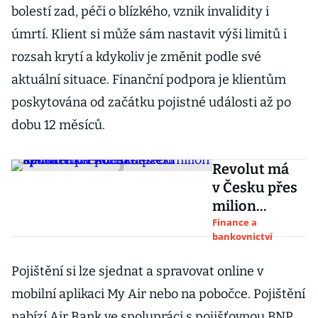
bolestí zad, péči o blízkého, vznik invalidity i
úmrtí. Klient si může sám nastavit výši limitů i
rozsah krytí a kdykoliv je změnit podle své
aktuální situace. Finanční podpora je klientům
poskytována od začátku pojistné události až po
dobu 12 měsíců.
Revolut má
v Česku přes
milion
uživatelů.
Finance a
bankovnictví
V počtu
stažení
Pojištění si lze sjednat a spravovat online v
aplikace
mobilní aplikaci My Air nebo na pobočce. Pojištění
překonal
Českou
nabízí Air Bank ve spolupráci s pojišťovnou BNP