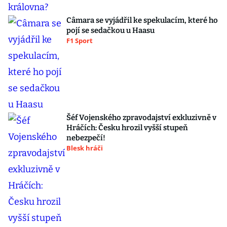
Câmara se vyjádřil ke spekulacím, které ho
pojí se sedačkou u Haasu
F1 Sport
Šéf Vojenského zpravodajství exkluzivně v
Hráčích: Česku hrozil vyšší stupeň
nebezpečí!
Blesk hráči