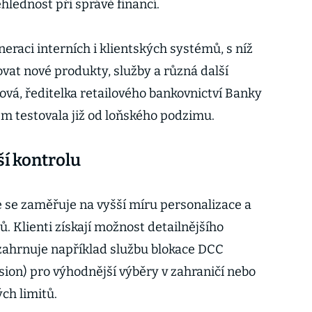
hlednost při správě financí.
eraci interních i klientských systémů, s níž
vat nové produkty, služby a různá další
ková, ředitelka retailového bankovnictví Banky
ém testovala již od loňského podzimu.
ší kontrolu
 se zaměřuje na vyšší míru personalizace a
ů. Klienti získají možnost detailnějšího
 zahrnuje například službu blokace DCC
on) pro výhodnější výběry v zahraničí nebo
ch limitů.