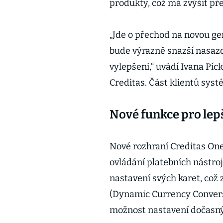
produkty, což má zvýšit pře
„Jde o přechod na novou gen
bude výrazně snazší nasazo
vylepšení,“ uvádí Ivana Píc
Creditas. Část klientů syst
Nové funkce pro lep
Nové rozhraní Creditas One
ovládání platebních nástroj
nastavení svých karet, což
(Dynamic Currency Conversi
možnost nastavení dočasný