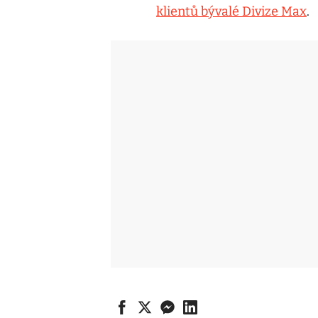
klientů bývalé Divize Max
.