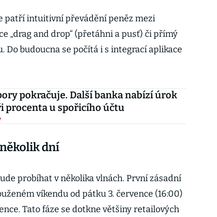
e patří intuitivní převádění peněz mezi
e „drag and drop“ (přetáhni a pusť) či přímý
 Do budoucna se počítá i s integrací aplikace
pory pokračuje. Další banka nabízí úrok
ři procenta u spořicího účtu
y
několik dní
de probíhat v několika vlnách. První zásadní
ouženém víkendu od pátku 3. července (16:00)
vence. Tato fáze se dotkne většiny retailových