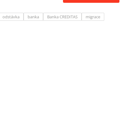
odstávka
banka
Banka CREDITAS
migrace