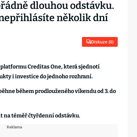
řádně dlouhou odstávku.
nepřihlásíte několik dní
Diskuze (
0
)
 platformu Creditas One, která sjednotí
kty i investice do jednoho rozhraní.
oběhne během prodlouženého víkendu od 3. do
it na téměř čtyřdenní odstávku.