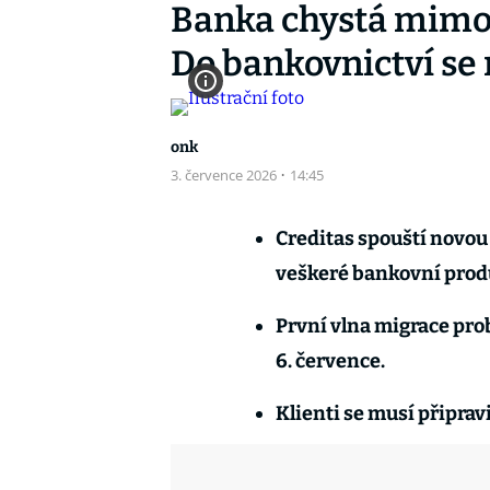
Banka chystá mimo
Do bankovnictví se 
onk
3. července 2026
·
14:45
Creditas spouští novou
veškeré bankovní produ
První vlna migrace pr
6. července.
Klienti se musí připrav