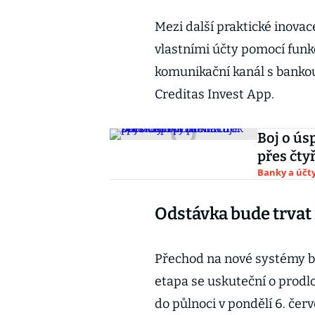
Mezi další praktické inovac
vlastními účty pomocí funkc
komunikační kanál s bankou.
Creditas Invest App.
Boj o ús
přes čty
Banky a účt
Odstávka bude trvat 
Přechod na nové systémy bu
etapa se uskuteční o prodl
do půlnoci v pondělí 6. čer