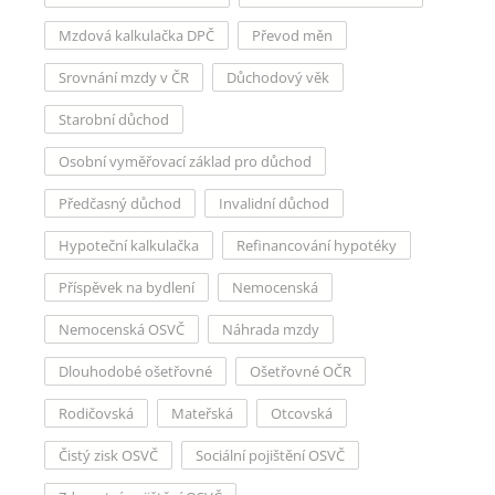
Mzdová kalkulačka DPČ
Převod měn
Srovnání mzdy v ČR
Důchodový věk
Starobní důchod
Osobní vyměřovací základ pro důchod
Předčasný důchod
Invalidní důchod
Hypoteční kalkulačka
Refinancování hypotéky
Příspěvek na bydlení
Nemocenská
Nemocenská OSVČ
Náhrada mzdy
Dlouhodobé ošetřovné
Ošetřovné OČR
Rodičovská
Mateřská
Otcovská
Čistý zisk OSVČ
Sociální pojištění OSVČ