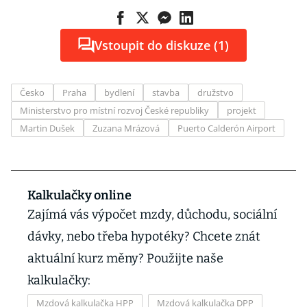
Vstoupit do diskuze (1)
Česko
Praha
bydlení
stavba
družstvo
Ministerstvo pro místní rozvoj České republiky
projekt
Martin Dušek
Zuzana Mrázová
Puerto Calderón Airport
Kalkulačky online
Zajímá vás výpočet mzdy, důchodu, sociální
dávky, nebo třeba hypotéky? Chcete znát
aktuální kurz měny? Použijte naše
kalkulačky:
Mzdová kalkulačka HPP
Mzdová kalkulačka DPP