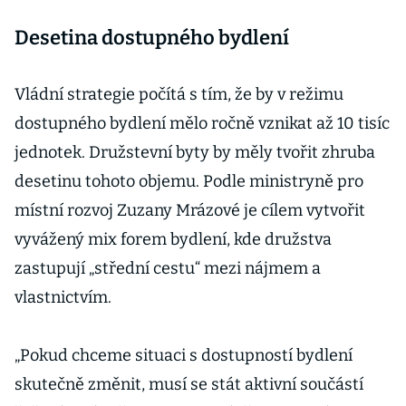
kolekcí chce
Desetina dostupného bydlení
zaujmout
zákazníky
s menšími
Vládní strategie počítá s tím, že by v režimu
byty i v době
dostupného bydlení mělo ročně vznikat až 10 tisíc
útlumu trhu
jednotek. Družstevní byty by měly tvořit zhruba
desetinu tohoto objemu. Podle ministryně pro
místní rozvoj Zuzany Mrázové je cílem vytvořit
vyvážený mix forem bydlení, kde družstva
zastupují „střední cestu“ mezi nájmem a
vlastnictvím.
„Pokud chceme situaci s dostupností bydlení
skutečně změnit, musí se stát aktivní součástí