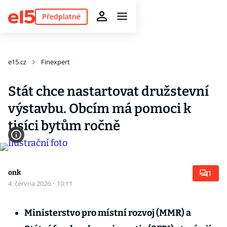
Předplatné
e15.cz
Finexpert
Stát chce nastartovat družstevní
výstavbu. Obcím má pomoci k
tisíci bytům ročně
onk
1
4. června 2026
·
10:11
Ministerstvo pro místní rozvoj (MMR) a