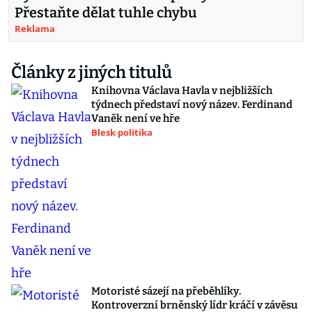
Přestaňte dělat tuhle chybu
Reklama
Články z jiných titulů
Knihovna Václava Havla v nejbližších
týdnech představí nový název. Ferdinand
Vaněk není ve hře
Blesk politika
Motoristé sázejí na přeběhlíky.
Kontroverzní brněnský lídr kráčí v závěsu