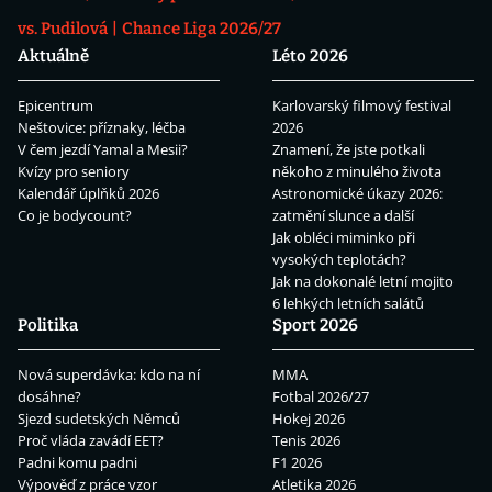
vs. Pudilová
Chance Liga 2026/27
Aktuálně
Léto 2026
Epicentrum
Karlovarský filmový festival
Neštovice: příznaky, léčba
2026
V čem jezdí Yamal a Mesii?
Znamení, že jste potkali
Kvízy pro seniory
někoho z minulého života
Kalendář úplňků 2026
Astronomické úkazy 2026:
Co je bodycount?
zatmění slunce a další
Jak obléci miminko při
vysokých teplotách?
Jak na dokonalé letní mojito
6 lehkých letních salátů
Politika
Sport 2026
Nová superdávka: kdo na ní
MMA
dosáhne?
Fotbal 2026/27
Sjezd sudetských Němců
Hokej 2026
Proč vláda zavádí EET?
Tenis 2026
Padni komu padni
F1 2026
Výpověď z práce vzor
Atletika 2026