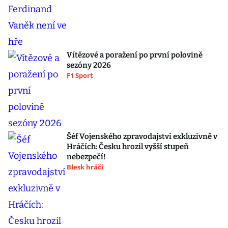
Vítězové a poražení po první polovině
sezóny 2026
F1 Sport
Šéf Vojenského zpravodajství exkluzivně v
Hráčích: Česku hrozil vyšší stupeň
nebezpečí!
Blesk hráči