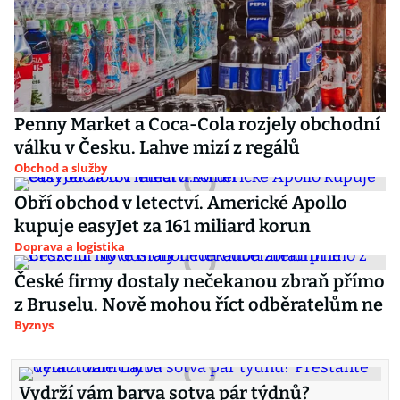
Penny Market a Coca-Cola rozjely obchodní
válku v Česku. Lahve mizí z regálů
Obchod a služby
Obří obchod v letectví. Americké Apollo
kupuje easyJet za 161 miliard korun
Doprava a logistika
České firmy dostaly nečekanou zbraň přímo
z Bruselu. Nově mohou říct odběratelům ne
Byznys
Vydrží vám barva sotva pár týdnů?