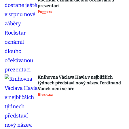
Rockstar oznámil dlouho očekávanou
prezentaci
Poggers
Knihovna Václava Havla v nejbližších
týdnech představí nový název. Ferdinand
Vaněk není ve hře
Blesk.cz