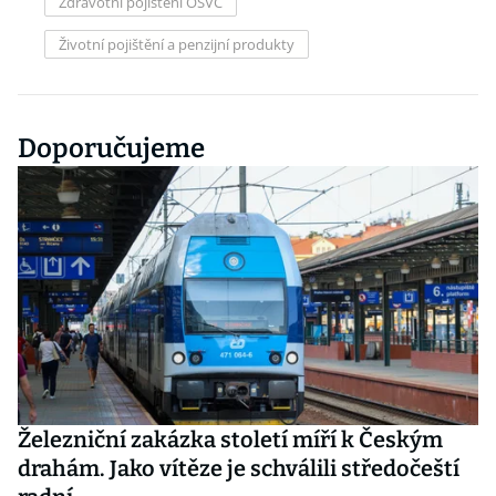
Zdravotní pojištění OSVČ
Životní pojištění a penzijní produkty
Doporučujeme
Železniční zakázka století míří k Českým
drahám. Jako vítěze je schválili středočeští