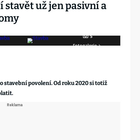
 stavět už jen pasivní a
domy
5
Fotogalerie
ro stavební povolení. Od roku 2020 si totiž
atit.