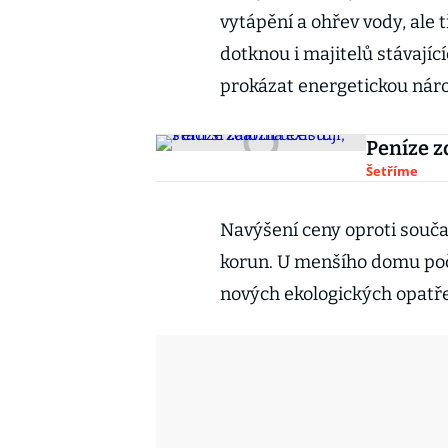
vytápění a ohřev vody, ale t
dotknou i majitelů stávajíc
prokázat energetickou nár
Peníze zd
Šetříme
Navýšení ceny oproti souča
korun. U menšího domu počí
nových ekologických opatře