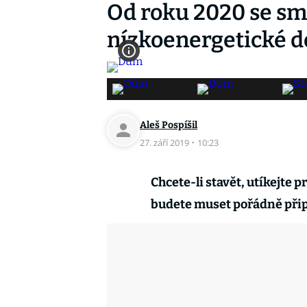
Od roku 2020 se smí
nízkoenergetické 
Aleš Pospíšil
27. září 2019
·
10:23
Chcete-li stavět, utíkejte p
budete muset pořádně připl