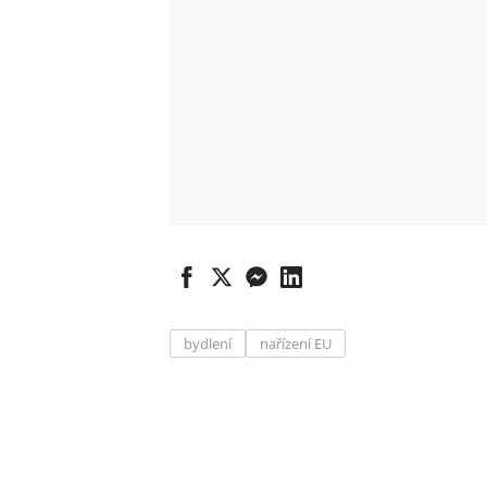
bydlení
nařízení EU