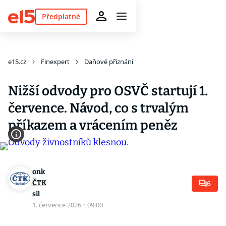
Předplatné
e15.cz
Finexpert
Daňové přiznání
Nižší odvody pro OSVČ startují 1.
července. Návod, co s trvalým
příkazem a vrácením peněz
onk
ČTK
6
sil
1. července 2026
·
09:00