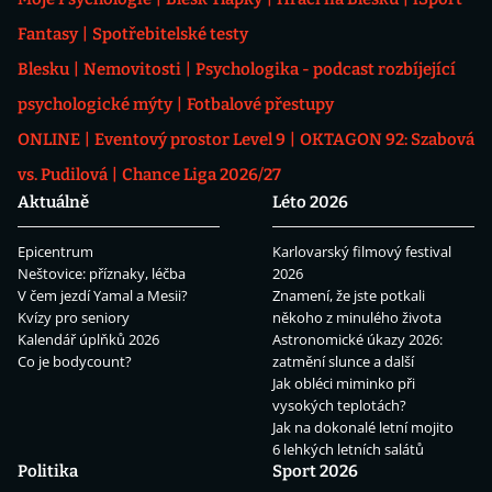
Fantasy
Spotřebitelské testy
Blesku
Nemovitosti
Psychologika - podcast rozbíjející
psychologické mýty
Fotbalové přestupy
ONLINE
Eventový prostor Level 9
OKTAGON 92: Szabová
vs. Pudilová
Chance Liga 2026/27
Aktuálně
Léto 2026
Epicentrum
Karlovarský filmový festival
Neštovice: příznaky, léčba
2026
V čem jezdí Yamal a Mesii?
Znamení, že jste potkali
Kvízy pro seniory
někoho z minulého života
Kalendář úplňků 2026
Astronomické úkazy 2026:
Co je bodycount?
zatmění slunce a další
Jak obléci miminko při
vysokých teplotách?
Jak na dokonalé letní mojito
6 lehkých letních salátů
Politika
Sport 2026