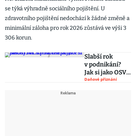
se týká výhradně sociálního pojištění. U
zdravotního pojištění nedochází k žádné změně a
minimální záloha pro rok 2026 zůstává ve výši 3
306 korun.
Slabší rok
v podnikání?
Jak si jako OSVČ
snížit měsíční
Daňové přiznání
zálohy na
zdravotní
pojištění