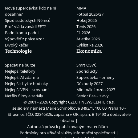
Nová superdávka: kdo na ní
MMA
dosáhne?
Fotbal 2026/27
Sjezd sudetských Němců
Hokej 2026
Proč vláda zavádí EET?
Tenis 2026
Padni komu padni
F1 2026
Výpověď z práce vzor
Atletika 2026
Divoký kačer
Cyklistika 2026
Technologie
Ekonomika
SpaceX na burze
Smrt OSVČ
Nejlepší telefony
Spořicí účty
Nejlepší AI zdarma
Superdávka – změny
Nejlepší chytré hodinky
Důchody 2027
Nejlepší VPN – srovnání
Minimální mzda 2027
Netflix filmy a seriály
Senior Pas – slevy
© 2001 - 2026 Copyright
CZECH NEWS CENTER a.s.
se sídlem náměstí Marie Schmolkové 3493/1, 100 00 Praha 10 -
Strašnice, IČO: 02346826, zapsána v OR, sp.zn. B 19490 a dodavatelé
obsahu
Autorská práva k publikovaným materiálům
Podmínky pro užívání služby informační společnosti