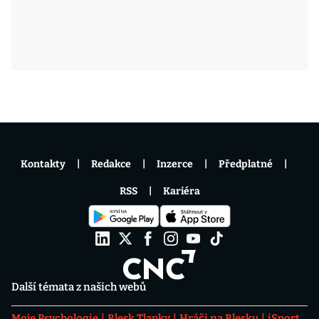
Kontakty
Redakce
Inzerce
Předplatné
RSS
Kariéra
Další témata z našich webů
Moje Psychologie
Blesk Tlapky
Hráči na Blesku
iSport