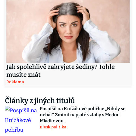
Jak spolehlivě zakryjete šediny? Tohle
musíte znát
Reklama
Články z jiných titulů
Pospíšil na Knížákově pohřbu: „Nikdy se
nebál.“ Zmínil napjaté vztahy s Medou
Mládkovou
Blesk politika