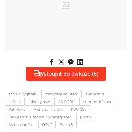
Vstoupit do diskuze (6)
sociální pojištění
zdravotní pojištění
živnostníci
snížení
odvody osvč
ANO 2011
starobní důchod
Petr Pavel
Alena Schillerová
KDU-ČSL
Česká správa sociálního zabezpečení
platba
Marian Jurečka
OSVČ
Praha 5