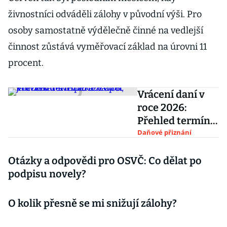
živnostníci odváděli zálohy v původní výši. Pro
osoby samostatně výdělečně činné na vedlejší
činnost zůstává vyměřovací základ na úrovni 11
procent.
Vrácení daní v
roce 2026:
Přehled termínů
a návod, jak
Daňové přiznání
získat své peníze
zpět
Otázky a odpovědi pro OSVČ: Co dělat po
podpisu novely?
O kolik přesně se mi snižují zálohy?