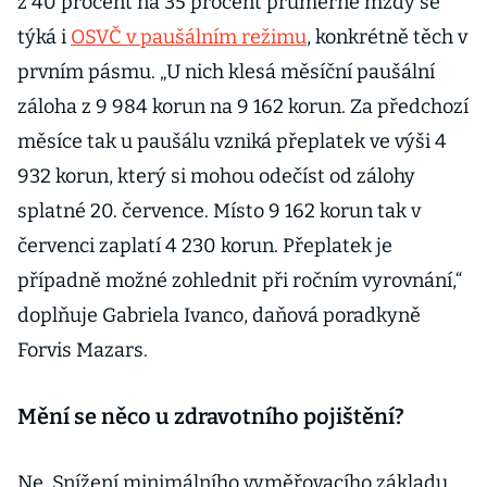
z 40 procent na 35 procent průměrné mzdy se
týká i
OSVČ v paušálním režimu
, konkrétně těch v
prvním pásmu. „U nich klesá měsíční paušální
záloha z 9 984 korun na 9 162 korun. Za předchozí
měsíce tak u paušálu vzniká přeplatek ve výši 4
932 korun, který si mohou odečíst od zálohy
splatné 20. července. Místo 9 162 korun tak v
červenci zaplatí 4 230 korun. Přeplatek je
případně možné zohlednit při ročním vyrovnání,“
doplňuje Gabriela Ivanco, daňová poradkyně
Forvis Mazars.
Mění se něco u zdravotního pojištění?
Ne. Snížení minimálního vyměřovacího základu