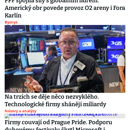
PPF spojila síly s globálním lídrem.
Americký obr povede provoz O2 areny i Fora
Karlín
Byznys
Na trzích se děje něco nezvyklého.
Technologické firmy shánějí miliardy
Názory a analýzy
Firmy couvají od Prague Pride. Podporu
duhovému festivalu škrtl Microsoft i