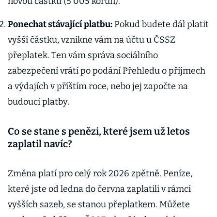
novou částku (5 005 korun).
Ponechat stávající platbu:
Pokud budete dál platit
vyšší částku, vznikne vám na účtu u ČSSZ
přeplatek. Ten vám správa sociálního
zabezpečení vrátí po podání Přehledu o příjmech
a výdajích v příštím roce, nebo jej započte na
budoucí platby.
Co se stane s penězi, které jsem už letos
zaplatil navíc?
Změna platí pro celý rok 2026 zpětně. Peníze,
které jste od ledna do června zaplatili v rámci
vyšších sazeb, se stanou přeplatkem. Můžete