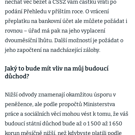
nechat věc běžet a ČSSZ vám částku vrátí po
podání Přehledu v příštím roce. O vrácení
přeplatku na bankovní účet ale můžete požádat i
rovnou – úřad má pak na jeho vyplacení
dvouměsíční lhůtu. Další možností je požádat o
jeho započtení na nadcházející zálohy.
Jaký to bude mít vliv na můj budoucí
důchod?
Nižší odvody znamenají okamžitou úsporu v
peněžence, ale podle propočtů Ministerstva
práce a sociálních věcí mohou vést k tomu, že váš
budoucí státní důchod bude až o 1 500 až 1 650
korun měsíčně nižší, než kdybyste platili podle