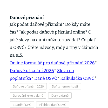
Daňové přiznání
Jak podat daňové přiznání? Do kdy máte
čas? Jak podat daňové přiznání online? O
jaké slevy na dani můžete zažádat? Co platí
u OSVČ? Čtěte návody, rady a tipy v článcích
na e15.
Online formulář pro daňové přiznání 2026
*
Daňové přiznání 2026
*
Sleva na
poplatníka
*
Daně OSVČ
*
Kalkulačka OSVČ
*
Daňové přiznání 2026
Daň z nemovitosti
Darování krve a daně
Dary a daně
Zdanění DPČ
Přehled daní OSVČ