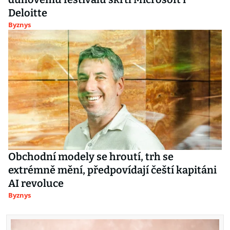
Deloitte
Byznys
Obchodní modely se hroutí, trh se
extrémně mění, předpovídají čeští kapitáni
AI revoluce
Byznys