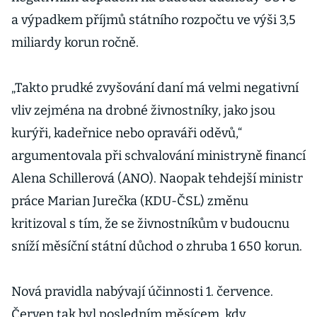
a výpadkem příjmů státního rozpočtu ve výši 3,5
miliardy korun ročně.
„Takto prudké zvyšování daní má velmi negativní
vliv zejména na drobné živnostníky, jako jsou
kurýři, kadeřnice nebo opraváři oděvů,“
argumentovala při schvalování ministryně financí
Alena Schillerová (ANO). Naopak tehdejší ministr
práce Marian Jurečka (KDU-ČSL) změnu
kritizoval s tím, že se živnostníkům v budoucnu
sníží měsíční státní důchod o zhruba 1 650 korun.
Nová pravidla nabývají účinnosti 1. července.
Červen tak byl posledním měsícem, kdy