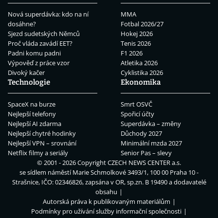
Nová superdávka: kdo na ní
MMA
dosáhne?
Fotbal 2026/27
Sjezd sudetských Němců
Hokej 2026
Proč vláda zavádí EET?
Tenis 2026
Padni komu padni
F1 2026
Výpověď z práce vzor
Atletika 2026
Divoký kačer
Cyklistika 2026
Technologie
Ekonomika
SpaceX na burze
Smrt OSVČ
Nejlepší telefony
Spořicí účty
Nejlepší AI zdarma
Superdávka – změny
Nejlepší chytré hodinky
Důchody 2027
Nejlepší VPN – srovnání
Minimální mzda 2027
Netflix filmy a seriály
Senior Pas – slevy
© 2001 - 2026 Copyright
CZECH NEWS CENTER a.s.
se sídlem náměstí Marie Schmolkové 3493/1, 100 00 Praha 10 -
Strašnice, IČO: 02346826, zapsána v OR, sp.zn. B 19490 a dodavatelé
obsahu
Autorská práva k publikovaným materiálům
Podmínky pro užívání služby informační společnosti