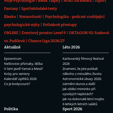
Moje Psychologie
Blesk Tlapky
Hráči na Blesku
iSport
Fantasy
Spotřebitelské testy
Blesku
Nemovitosti
Psychologika - podcast rozbíjející
psychologické mýty
Fotbalové přestupy
ONLINE
Eventový prostor Level 9
OKTAGON 92: Szabová
vs. Pudilová
Chance Liga 2026/27
Aktuálně
Léto 2026
Epicentrum
Karlovarský filmový festival
Neštovice: příznaky, léčba
2026
V čem jezdí Yamal a Mesii?
Znamení, že jste potkali
Kvízy pro seniory
někoho z minulého života
Kalendář úplňků 2026
Astronomické úkazy 2026:
Co je bodycount?
zatmění slunce a další
Jak obléci miminko při
vysokých teplotách?
Jak na dokonalé letní mojito
6 lehkých letních salátů
Politika
Sport 2026