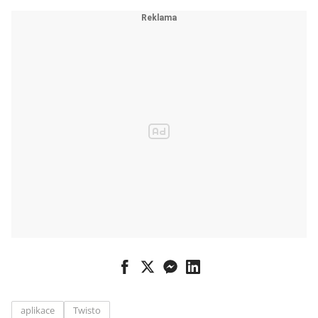
zaplatíte jedním
kliknutím
aplikace
Twisto