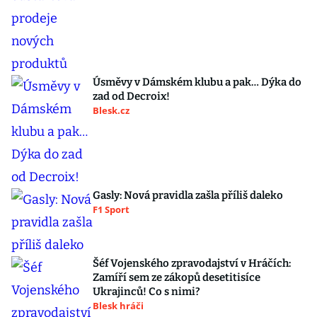
Úsměvy v Dámském klubu a pak… Dýka do
zad od Decroix!
Blesk.cz
Gasly: Nová pravidla zašla příliš daleko
F1 Sport
Šéf Vojenského zpravodajství v Hráčích:
Zamíří sem ze zákopů desetitisíce
Ukrajinců! Co s nimi?
Blesk hráči