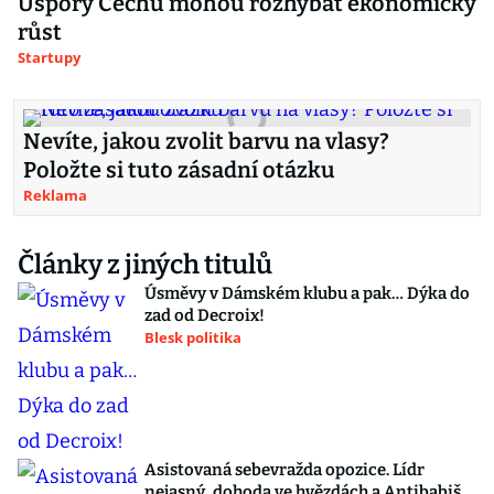
Úspory Čechů mohou rozhýbat ekonomický
růst
Startupy
Nevíte, jakou zvolit barvu na vlasy?
Položte si tuto zásadní otázku
Reklama
Články z jiných titulů
Úsměvy v Dámském klubu a pak… Dýka do
zad od Decroix!
Blesk politika
Asistovaná sebevražda opozice. Lídr
nejasný, dohoda ve hvězdách a Antibabiš