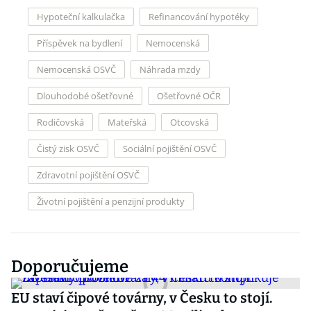
Hypoteční kalkulačka
Refinancování hypotéky
Příspěvek na bydlení
Nemocenská
Nemocenská OSVČ
Náhrada mzdy
Dlouhodobé ošetřovné
Ošetřovné OČR
Rodičovská
Mateřská
Otcovská
Čistý zisk OSVČ
Sociální pojištění OSVČ
Zdravotní pojištění OSVČ
Životní pojištění a penzijní produkty
Doporučujeme
EU staví čipové továrny, v Česku to stojí.