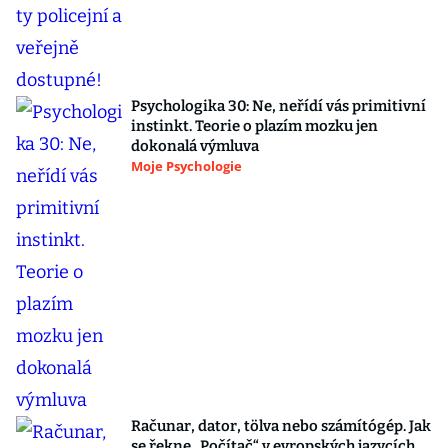
Psychologika 30: Ne, neřídí vás primitivní
instinkt. Teorie o plazím mozku jen
dokonalá výmluva
Moje Psychologie
Računar, dator, tölva nebo számítógép. Jak
se řekne „Počítač“ v evropských jazycích