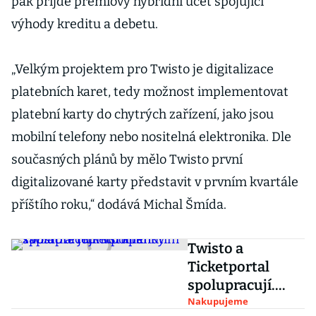
pak přijde prémiový hybridní účet spojující
výhody kreditu a debetu.
„Velkým projektem pro Twisto je digitalizace
platebních karet, tedy možnost implementovat
platební karty do chytrých zařízení, jako jsou
mobilní telefony nebo nositelná elektronika. Dle
současných plánů by mělo Twisto první
digitalizované karty představit v prvním kvartále
příštího roku,“ dodává Michal Šmída.
Twisto a
Ticketportal
spolupracují.
Vstupenky
Nakupujeme