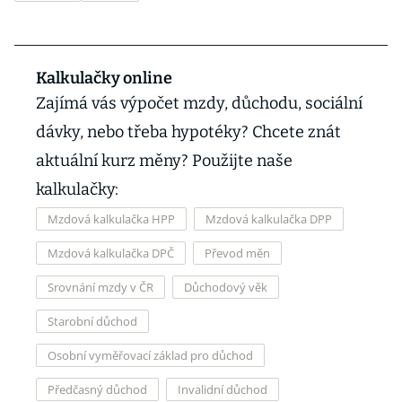
Kalkulačky online
Zajímá vás výpočet mzdy, důchodu, sociální
dávky, nebo třeba hypotéky? Chcete znát
aktuální kurz měny? Použijte naše
kalkulačky:
Mzdová kalkulačka HPP
Mzdová kalkulačka DPP
Mzdová kalkulačka DPČ
Převod měn
Srovnání mzdy v ČR
Důchodový věk
Starobní důchod
Osobní vyměřovací základ pro důchod
Předčasný důchod
Invalidní důchod