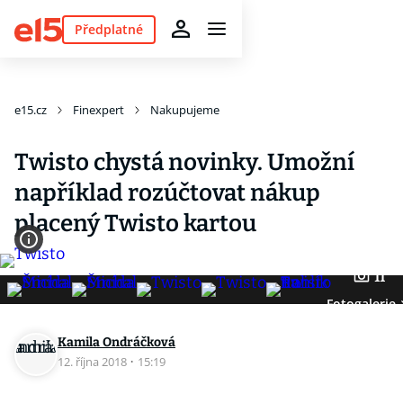
Předplatné
e15.cz
Finexpert
Nakupujeme
Twisto chystá novinky. Umožní
například rozúčtovat nákup
placený Twisto kartou
11
Fotogalerie
Kamila Ondráčková
12. října 2018
·
15:19