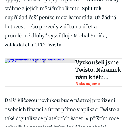
stáhne z jejich měsíčního limitu. Split tak
například řeší peníze mezi kamarády. Už žádná
hotovost nebo převody z účtu na účet a
promlčené dluhy,“ vysvětluje Michal Šmída,
zakladatel a CEO Twista.
Vyzkoušeli jsme
Twisto. Náramek
nám k tělu
nepřirostl, ale
Nakupujeme
jinak za jedna
Další klíčovou novinkou bude nástroj pro řízení
osobních financí a útrat přímo v aplikaci Twisto a
také digitalizace platebních karet. V příštím roce