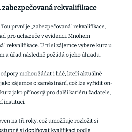
s. zabezpečovaná rekvalifikace
Tou první je „zabezpečovaná“ rekvalifikace,
řad pro uchazeče v evidenci. Mnohem
á“ rekvalifikace. U ní si zájemce vybere kurz u
m a úřad následně požádá o jeho úhradu.
podpory mohou žádat i lidé, kteří aktuálně
 jako zájemce o zaměstnání, což lze vyřídit on-
kurz jako přínosný pro další kariéru žadatele,
 instituci.
oven na tři roky, což umožňuje rozložit si
ostupně si doplňovat kvalifikaci podle