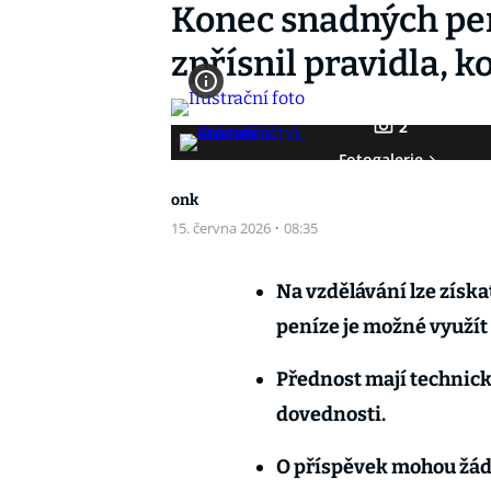
Konec snadných pen
zpřísnil pravidla, k
2
Fotogalerie
onk
15. června 2026
·
08:35
Na vzdělávání lze získat
peníze je možné využít 
Přednost mají technické
dovednosti.
O příspěvek mohou žáda