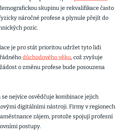
 demografickou skupinu je rekvalifikace často
 fyzicky náročné profese a plynule přejít do
hnických pozic.
ce je pro stát prioritou udržet tyto lidi
o řádného
důchodového věku
, což zvyšuje
h žádost o změnu profese bude posouzena
 se nejvíce osvědčuje kombinace jejich
ovými digitálními nástroji. Firmy v regionech
zaměstnance zájem, protože spojují profesní
covními postupy.