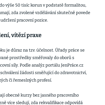
do výše 50 tisíc korun v podstatě formalitou,
umají, zda zvolené vzdělávání skutečně povede
udržení pracovní pozice.
ní, vítězí praxe
u je důraz na tzv. účelnost. Úřady práce se
ované prostředky směřovaly do oborů s
ovní síly. Podle analýz portálu JenPráce.cz
 schválení žádosti směřující do zdravotnictví,
kých či řemeslných profesí.
ají obecné kurzy bez jasného pracovního
ě více sledují, zda rekvalifikace odpovídá