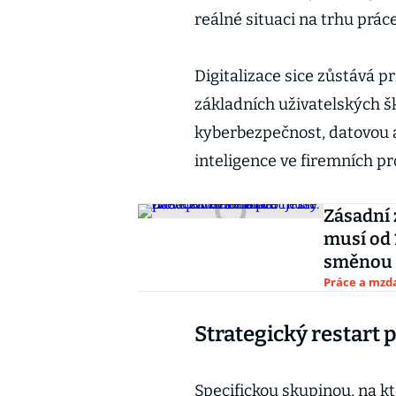
reálné situaci na trhu prác
Digitalizace sice zůstává pr
základních uživatelských š
kyberbezpečnost, datovou a
inteligence ve firemních p
Zásadní
musí od 
směnou
Práce a mzd
Strategický restart 
Specifickou skupinou, na kt