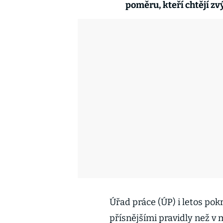
poměru, kteří chtějí zv
Úřad práce (ÚP) i letos pokr
přísnějšími pravidly než v 