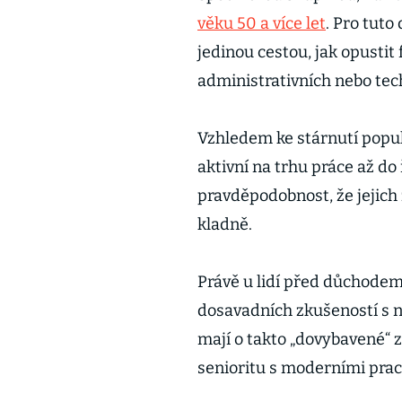
věku 50 a více let
. Pro tuto
jedinou cestou, jak opustit
administrativních nebo tec
Vzhledem ke stárnutí popula
aktivní na trhu práce až d
pravděpodobnost, že jejic
kladně.
Právě u lidí před důchodem
dosavadních zkušeností s n
mají o takto „dovybavené“ 
senioritu s moderními pra