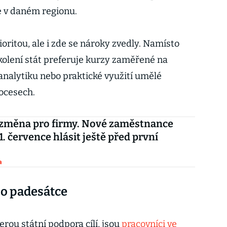
e v daném regionu.
ioritou, ale i zde se nároky zvedly. Namísto
kolení stát preferuje kurzy zaměřené na
nalytiku nebo praktické využití umělé
rocesech.
 změna pro firmy. Nové zaměstnance
1. července hlásit ještě před první
a
po padesátce
erou státní podpora cílí, jsou
pracovníci ve