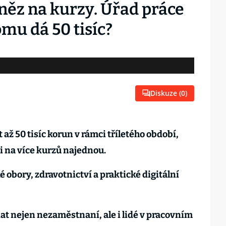
ěz na kurzy. Úřad práce
omu dá 50 tisíc?
Diskuze (
0
)
 až 50 tisíc korun v rámci tříletého období,
i na více kurzů najednou.
 obory, zdravotnictví a praktické digitální
t nejen nezaměstnaní, ale i lidé v pracovním