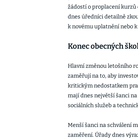
žádostí o proplacení kurzů 
dnes úředníci detailně zko
k novému uplatnění nebo k 
Konec obecných škole
Hlavní změnou letošního rok
zaměřují na to, aby invest
kritickým nedostatkem prac
mají dnes největší šanci na
sociálních služeb a technic
Menší šanci na schválení m
zaměření. Úřady dnes výrazn