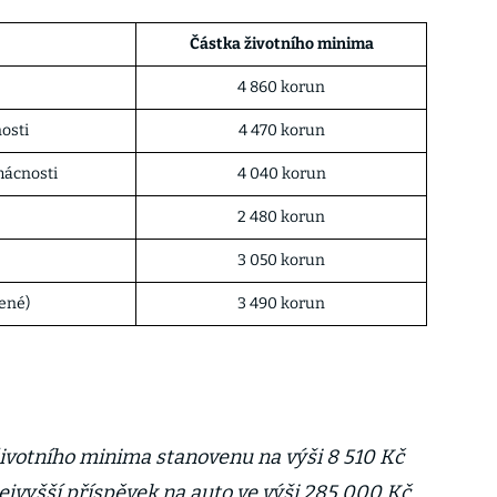
Částka životního minima
4 860 korun
osti
4 470 korun
mácnosti
4 040 korun
2 480 korun
3 050 korun
řené)
3 490 korun
ivotního minima stanovenu na výši 8 510 Kč
ejvyšší příspěvek na auto ve výši 285 000 Kč