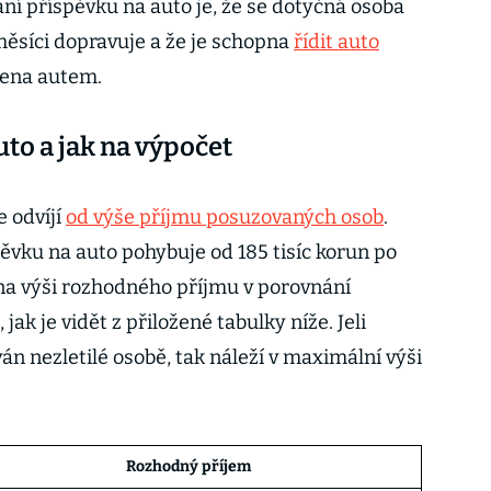
ní příspěvku na auto je, že se dotyčná osoba
ěsíci dopravuje a že je schopna
řídit auto
žena autem.
to a jak na výpočet
e odvíjí
od výše příjmu posuzovaných osob
.
ěvku na auto pohybuje od 185 tisíc korun po
i na výši rozhodného příjmu v porovnání
jak je vidět z přiložené tabulky níže. Jeli
n nezletilé osobě, tak náleží v maximální výši
Rozhodný příjem