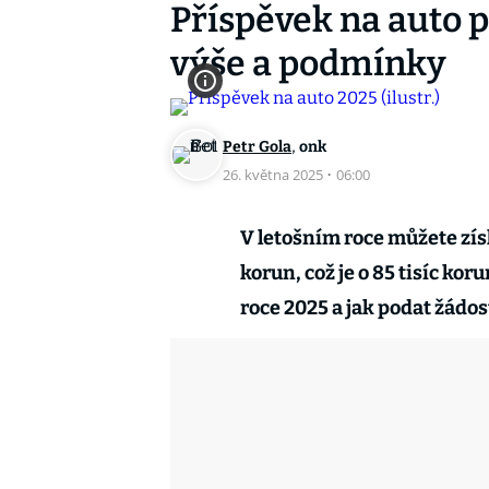
Příspěvek na auto p
výše a podmínky
,
Petr Gola
onk
26. května 2025
·
06:00
V letošním roce můžete získ
korun, což je o 85 tisíc kor
roce 2025 a jak podat žádos