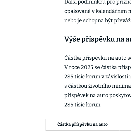
Další podmínkou pro přizná
opakovaně v kalendářním m
nebo je schopna být převá
Výše příspěvku na au
Částka příspěvku na auto s
V roce 2025 se částka přísp
285 tisíc korun v závislost
s částkou životního minima, 
příspěvek na auto poskytová
285 tisíc korun.
Částka příspěvku na auto