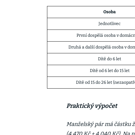
Osoba
Jednotlivec
První dospělá osoba v domácn
Druhá a další dospělá osoba v do
Dítě do 6 let
Dítě od 6 let do 15 let
Dítě od 15 do 26 let (nezaopat
Praktický výpočet
Manželský pár má částku ž
(4 470 Kč + 4 040 Kč). Na n