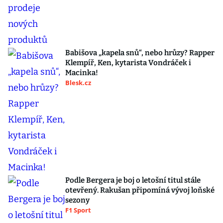
Babišova „kapela snů“, nebo hrůzy? Rapper
Klempíř, Ken, kytarista Vondráček i
Macinka!
Blesk.cz
Podle Bergera je boj o letošní titul stále
otevřený. Rakušan připomíná vývoj loňské
sezony
F1 Sport