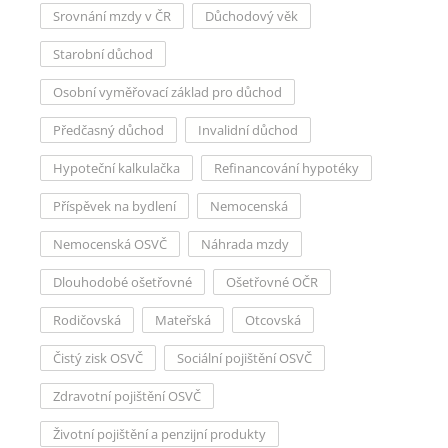
Srovnání mzdy v ČR
Důchodový věk
Starobní důchod
Osobní vyměřovací základ pro důchod
Předčasný důchod
Invalidní důchod
Hypoteční kalkulačka
Refinancování hypotéky
Příspěvek na bydlení
Nemocenská
Nemocenská OSVČ
Náhrada mzdy
Dlouhodobé ošetřovné
Ošetřovné OČR
Rodičovská
Mateřská
Otcovská
Čistý zisk OSVČ
Sociální pojištění OSVČ
Zdravotní pojištění OSVČ
Životní pojištění a penzijní produkty