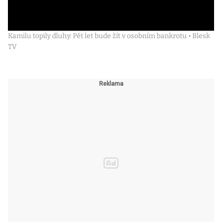
Kamilu topily dluhy: Pět let bude žít v osobním bankrotu • Blesk
TV