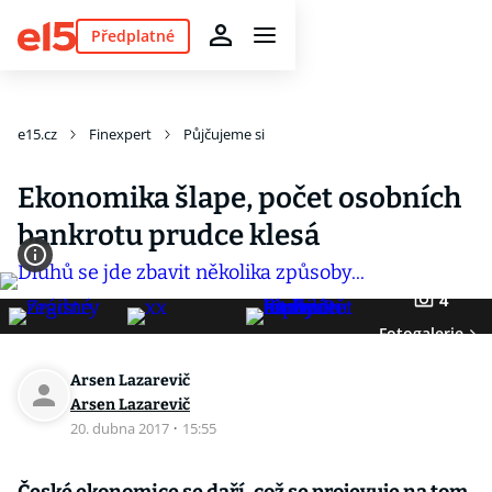
Předplatné
e15.cz
Finexpert
Půjčujeme si
Ekonomika šlape, počet osobních
bankrotu prudce klesá
4
Fotogalerie
Arsen Lazarevič
Arsen Lazarevič
20. dubna 2017
·
15:55