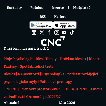
Kontakty
Redakce
Inzerce
Předplatné
RSS
Kariéra
Další témata z našich webů
Moje Psychologie
Blesk Tlapky
Hráči na Blesku
iSport
Fantasy
Spotřebitelské testy
Blesku
Nemovitosti
Psychologika - podcast rozbíjející
psychologické mýty
Fotbalové přestupy
ONLINE
Eventový prostor Level 9
OKTAGON 92: Szabová
vs. Pudilová
Chance Liga 2026/27
Aktuálně
Léto 2026