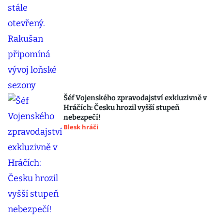
Šéf Vojenského zpravodajství exkluzivně v
Hráčích: Česku hrozil vyšší stupeň
nebezpečí!
Blesk hráči