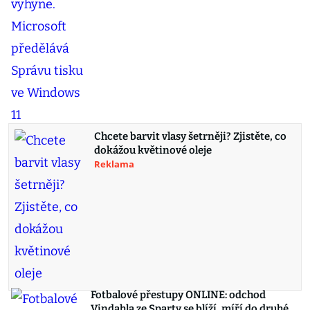
Chcete barvit vlasy šetrněji? Zjistěte, co
dokážou květinové oleje
Reklama
Fotbalové přestupy ONLINE: odchod
Vindahla ze Sparty se blíží, míří do druhé