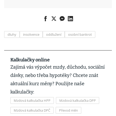
dluhy
insolvence
oddlužení
osobní bankrot
Kalkulačky online
Zajímá vás výpočet mzdy, důchodu, sociální
dávky, nebo třeba hypotéky? Chcete znát
aktuální kurz měny? Použijte naše
kalkulačky:
Mzdová kalkulačka HPP
Mzdová kalkulačka DPP
Mzdová kalkulačka DPČ
Převod měn