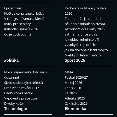
Epicentrum
Karlovarský filmový festival
Neštovice: příznaky, léčba
2026
V čem jezdí Yamal a Mesii?
Znamení, že jste potkali
Kvízy pro seniory
někoho z minulého života
Kalendář úplňků 2026
Astronomické úkazy 2026:
Co je bodycount?
zatmění slunce a další
Jak obléci miminko při
vysokých teplotách?
Jak na dokonalé letní mojito
6 lehkých letních salátů
Politika
Sport 2026
Nová superdávka: kdo na ní
MMA
dosáhne?
Fotbal 2026/27
Sjezd sudetských Němců
Hokej 2026
Proč vláda zavádí EET?
Tenis 2026
Padni komu padni
F1 2026
Výpověď z práce vzor
Atletika 2026
Divoký kačer
Cyklistika 2026
Technologie
Ekonomika