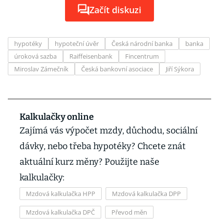
Začít diskuzi
hypotéky
hypoteční úvěr
Česká národní banka
banka
úroková sazba
Raiffeisenbank
Fincentrum
Miroslav Zámečník
Česká bankovní asociace
Jiří Sýkora
Kalkulačky online
Zajímá vás výpočet mzdy, důchodu, sociální
dávky, nebo třeba hypotéky? Chcete znát
aktuální kurz měny? Použijte naše
kalkulačky:
Mzdová kalkulačka HPP
Mzdová kalkulačka DPP
Mzdová kalkulačka DPČ
Převod měn