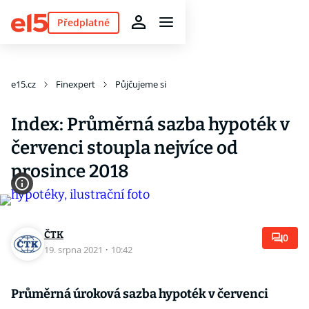
Předplatné
e15.cz
Finexpert
Půjčujeme si
Index: Průměrná sazba hypoték v
červenci stoupla nejvíce od
prosince 2018
ČTK
0
19. srpna 2021
·
10:42
Průměrná úroková sazba hypoték v červenci