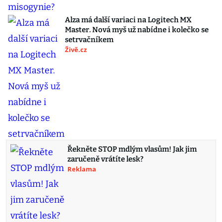
Alza má další variaci na Logitech MX
Master. Nová myš už nabídne i kolečko se
setrvačníkem
Živě.cz
Řekněte STOP mdlým vlasům! Jak jim
zaručeně vrátíte lesk?
Reklama