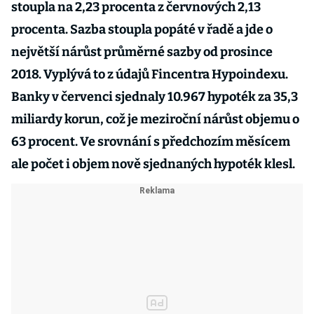
stoupla na 2,23 procenta z červnových 2,13
procenta. Sazba stoupla popáté v řadě a jde o
největší nárůst průměrné sazby od prosince
2018. Vyplývá to z údajů Fincentra Hypoindexu.
Banky v červenci sjednaly 10.967 hypoték za 35,3
miliardy korun, což je meziroční nárůst objemu o
63 procent. Ve srovnání s předchozím měsícem
ale počet i objem nově sjednaných hypoték klesl.