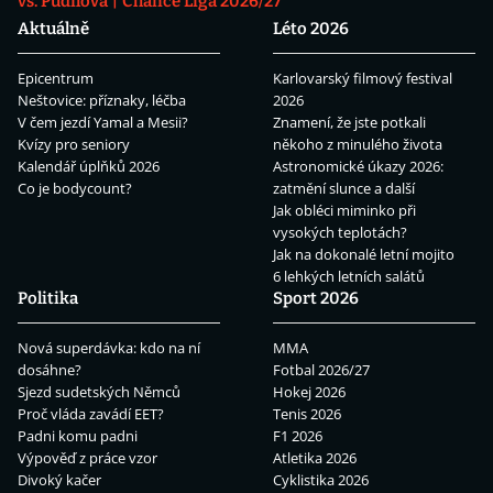
vs. Pudilová
Chance Liga 2026/27
Aktuálně
Léto 2026
Epicentrum
Karlovarský filmový festival
Neštovice: příznaky, léčba
2026
V čem jezdí Yamal a Mesii?
Znamení, že jste potkali
Kvízy pro seniory
někoho z minulého života
Kalendář úplňků 2026
Astronomické úkazy 2026:
Co je bodycount?
zatmění slunce a další
Jak obléci miminko při
vysokých teplotách?
Jak na dokonalé letní mojito
6 lehkých letních salátů
Politika
Sport 2026
Nová superdávka: kdo na ní
MMA
dosáhne?
Fotbal 2026/27
Sjezd sudetských Němců
Hokej 2026
Proč vláda zavádí EET?
Tenis 2026
Padni komu padni
F1 2026
Výpověď z práce vzor
Atletika 2026
Divoký kačer
Cyklistika 2026