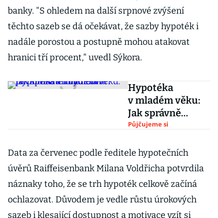
banky. "S ohledem na další srpnové zvýšení
těchto sazeb se dá očekávat, že sazby hypoték i
nadále porostou a postupně mohou atakovat
hranici tří procent," uvedl Sýkora.
Hypotéka
v mladém věku:
Jak správně
financovat první
Půjčujeme si
vlastní bydlení?
Data za červenec podle ředitele hypotečních
úvěrů Raiffeisenbank Milana Voldřicha potvrdila
náznaky toho, že se trh hypoték celkově začíná
ochlazovat. Důvodem je vedle růstu úrokových
sazeb i klesající dostupnost a motivace vzít si