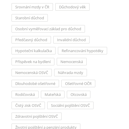
Srovnání mzdy v ČR
Důchodový věk
Starobní důchod
Osobní vyměřovací základ pro důchod
Předčasný důchod
Invalidní důchod
Hypoteční kalkulačka
Refinancování hypotéky
Příspěvek na bydlení
Nemocenská
Nemocenská OSVČ
Náhrada mzdy
Dlouhodobé ošetřovné
Ošetřovné OČR
Rodičovská
Mateřská
Otcovská
Čistý zisk OSVČ
Sociální pojištění OSVČ
Zdravotní pojištění OSVČ
Životní pojištění a penzijní produkty