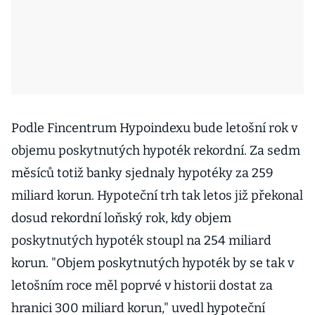
Podle Fincentrum Hypoindexu bude letošní rok v
objemu poskytnutých hypoték rekordní. Za sedm
měsíců totiž banky sjednaly hypotéky za 259
miliard korun. Hypoteční trh tak letos již překonal
dosud rekordní loňský rok, kdy objem
poskytnutých hypoték stoupl na 254 miliard
korun. "Objem poskytnutých hypoték by se tak v
letošním roce měl poprvé v historii dostat za
hranici 300 miliard korun," uvedl hypoteční