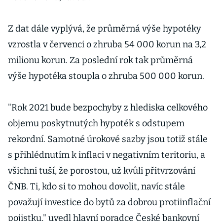
Z dat dále vyplývá, že průměrná výše hypotéky
vzrostla v červenci o zhruba 54 000 korun na 3,2
milionu korun. Za poslední rok tak průměrná
výše hypotéka stoupla o zhruba 500 000 korun.
"Rok 2021 bude bezpochyby z hlediska celkového
objemu poskytnutých hypoték s odstupem
rekordní. Samotné úrokové sazby jsou totiž stále
s přihlédnutím k inflaci v negativním teritoriu, a
všichni tuší, že porostou, už kvůli přitvrzování
ČNB. Ti, kdo si to mohou dovolit, navíc stále
považují investice do bytů za dobrou protiinflační
pojistku," uvedl hlavní poradce České bankovní